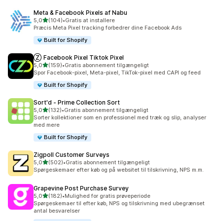
Meta & Facebook Pixels af Nabu
ud af 5 stjerner
5,0
(104)
•
Gratis at installere
104 anmeldelser i alt
Præcis Meta Pixel tracking forbedrer dine Facebook Ads
Built for Shopify
Ⓩ Facebook Pixel Tiktok Pixel
ud af 5 stjerner
5,0
(159)
•
Gratis abonnement tilgængeligt
159 anmeldelser i alt
Spor Facebook-pixel, Meta-pixel, TikTok-pixel med CAPI og feed
Built for Shopify
Sort'd ‑ Prime Collection Sort
ud af 5 stjerner
5,0
(132)
•
Gratis abonnement tilgængeligt
132 anmeldelser i alt
Sorter kollektioner som en professionel med træk og slip, analyser
med mere
Built for Shopify
Zigpoll Customer Surveys
ud af 5 stjerner
5,0
(502)
•
Gratis abonnement tilgængeligt
502 anmeldelser i alt
Spørgeskemaer efter køb og på websitet til tilskrivning, NPS m.m.
Grapevine Post Purchase Survey
ud af 5 stjerner
5,0
(182)
•
Mulighed for gratis prøveperiode
182 anmeldelser i alt
Spørgeskemaer til efter køb, NPS og tilskrivning med ubegrænset
antal besvarelser