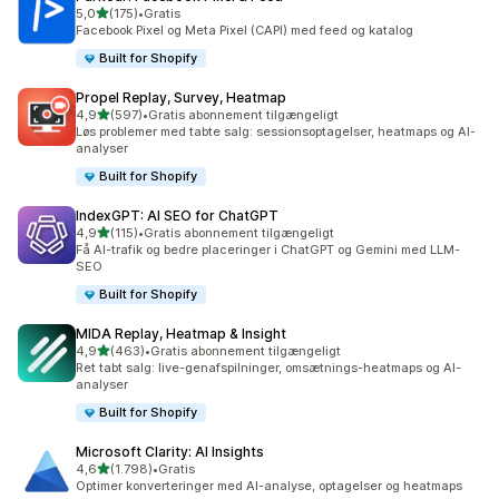
ud af 5 stjerner
5,0
(175)
•
Gratis
175 anmeldelser i alt
Facebook Pixel og Meta Pixel (CAPI) med feed og katalog
Built for Shopify
Propel Replay, Survey, Heatmap
ud af 5 stjerner
4,9
(597)
•
Gratis abonnement tilgængeligt
597 anmeldelser i alt
Løs problemer med tabte salg: sessionsoptagelser, heatmaps og AI-
analyser
Built for Shopify
IndexGPT: AI SEO for ChatGPT
ud af 5 stjerner
4,9
(115)
•
Gratis abonnement tilgængeligt
115 anmeldelser i alt
Få AI-trafik og bedre placeringer i ChatGPT og Gemini med LLM-
SEO
Built for Shopify
MIDA Replay, Heatmap & Insight
ud af 5 stjerner
4,9
(463)
•
Gratis abonnement tilgængeligt
463 anmeldelser i alt
Ret tabt salg: live-genafspilninger, omsætnings-heatmaps og AI-
analyser
Built for Shopify
Microsoft Clarity: AI Insights
ud af 5 stjerner
4,6
(1.798)
•
Gratis
1798 anmeldelser i alt
Optimer konverteringer med AI-analyse, optagelser og heatmaps