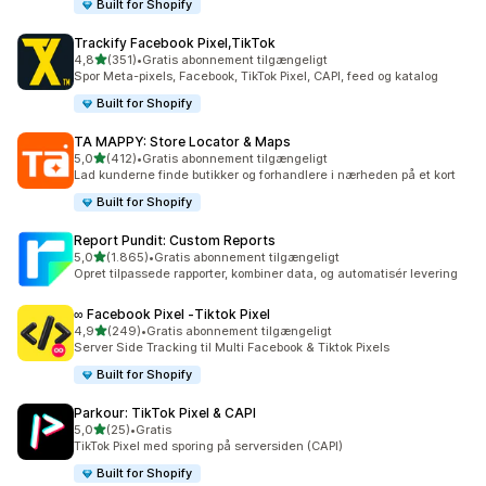
Built for Shopify
Trackify Facebook Pixel,TikTok
ud af 5 stjerner
4,8
(351)
•
Gratis abonnement tilgængeligt
351 anmeldelser i alt
Spor Meta-pixels, Facebook, TikTok Pixel, CAPI, feed og katalog
Built for Shopify
TA MAPPY: Store Locator & Maps
ud af 5 stjerner
5,0
(412)
•
Gratis abonnement tilgængeligt
412 anmeldelser i alt
Lad kunderne finde butikker og forhandlere i nærheden på et kort
Built for Shopify
Report Pundit: Custom Reports
ud af 5 stjerner
5,0
(1.865)
•
Gratis abonnement tilgængeligt
1865 anmeldelser i alt
Opret tilpassede rapporter, kombiner data, og automatisér levering
∞ Facebook Pixel ‑Tiktok Pixel
ud af 5 stjerner
4,9
(249)
•
Gratis abonnement tilgængeligt
249 anmeldelser i alt
Server Side Tracking til Multi Facebook & Tiktok Pixels
Built for Shopify
Parkour: TikTok Pixel & CAPI
ud af 5 stjerner
5,0
(25)
•
Gratis
25 anmeldelser i alt
TikTok Pixel med sporing på serversiden (CAPI)
Built for Shopify