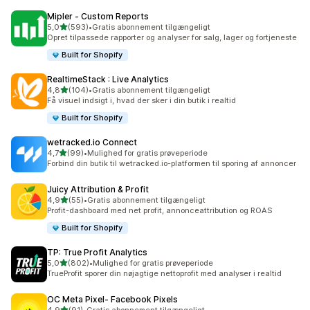
Mipler ‑ Custom Reports
ud af 5 stjerner
5,0
(593)
•
Gratis abonnement tilgængeligt
593 anmeldelser i alt
Opret tilpassede rapporter og analyser for salg, lager og fortjeneste
Built for Shopify
RealtimeStack : Live Analytics
ud af 5 stjerner
4,8
(104)
•
Gratis abonnement tilgængeligt
104 anmeldelser i alt
Få visuel indsigt i, hvad der sker i din butik i realtid
Built for Shopify
wetracked.io Connect
ud af 5 stjerner
4,7
(99)
•
Mulighed for gratis prøveperiode
99 anmeldelser i alt
Forbind din butik til wetracked.io-platformen til sporing af annoncer
Juicy Attribution & Profit
ud af 5 stjerner
4,9
(55)
•
Gratis abonnement tilgængeligt
55 anmeldelser i alt
Profit-dashboard med net profit, annonceattribution og ROAS
Built for Shopify
TP: True Profit Analytics
ud af 5 stjerner
5,0
(802)
•
Mulighed for gratis prøveperiode
802 anmeldelser i alt
TrueProfit sporer din nøjagtige nettoprofit med analyser i realtid
OC Meta Pixel‑ Facebook Pixels
ud af 5 stjerner