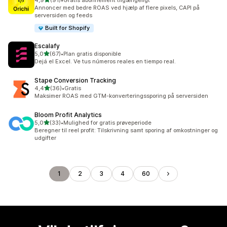
4,9
(91)
•
Gratis abonnement tilgængeligt
91 anmeldelser i alt
Annoncer med bedre ROAS ved hjælp af flere pixels, CAPI på
serversiden og feeds
Built for Shopify
Escalafy
ud af 5 stjerner
5,0
(67)
•
Plan gratis disponible
67 anmeldelser i alt
Dejá el Excel. Ve tus números reales en tiempo real.
Stape Conversion Tracking
ud af 5 stjerner
4,4
(36)
•
Gratis
36 anmeldelser i alt
Maksimer ROAS med GTM-konverteringssporing på serversiden
Bloom Profit Analytics
ud af 5 stjerner
5,0
(33)
•
Mulighed for gratis prøveperiode
33 anmeldelser i alt
Beregner til reel profit: Tilskrivning samt sporing af omkostninger og
udgifter
1
2
3
4
60