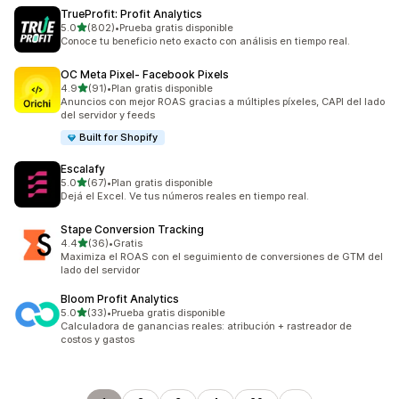
TrueProfit: Profit Analytics
de 5 estrellas
5.0
(802)
•
Prueba gratis disponible
802 reseñas en total
Conoce tu beneficio neto exacto con análisis en tiempo real.
OC Meta Pixel‑ Facebook Pixels
de 5 estrellas
4.9
(91)
•
Plan gratis disponible
91 reseñas en total
Anuncios con mejor ROAS gracias a múltiples píxeles, CAPI del lado
del servidor y feeds
Built for Shopify
Escalafy
de 5 estrellas
5.0
(67)
•
Plan gratis disponible
67 reseñas en total
Dejá el Excel. Ve tus números reales en tiempo real.
Stape Conversion Tracking
de 5 estrellas
4.4
(36)
•
Gratis
36 reseñas en total
Maximiza el ROAS con el seguimiento de conversiones de GTM del
lado del servidor
Bloom Profit Analytics
de 5 estrellas
5.0
(33)
•
Prueba gratis disponible
33 reseñas en total
Calculadora de ganancias reales: atribución + rastreador de
costos y gastos