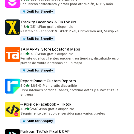
182 reseñas en total
Encuestas postcompra y email para atribución, NPS y más
Built for Shopify
Trackify Facebook & TikTok Pix
de 5 estrellas
4.8
(351)
•
Plan gratis disponible
351 reseñas en total
Rastreo de Facebook & TikTok Pixel, Conversion API, Multipixel
Built for Shopify
TA MAPPY: Store Locator & Maps
de 5 estrellas
5.0
(412)
•
Plan gratis disponible
412 reseñas en total
Permite que los clientes encuentren tiendas, distribuidores o
puntos de venta cercanos en un mapa
Built for Shopify
Report Pundit: Custom Reports
de 5 estrellas
5.0
(1,864)
•
Plan gratis disponible
1864 reseñas en total
Crea informes personalizados, combina datos y automatiza la
entrega
∞ Píxel de Facebook ‑ Tiktok
de 5 estrellas
4.9
(250)
•
Plan gratis disponible
250 reseñas en total
Seguimiento del lado del servidor para varios píxeles
Built for Shopify
Parkour: TikTok Pixel & CAPI