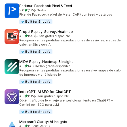
Parkour: Facebook Pixel & Feed
de 5 estrellas
5.0
(175)
•
Gratis
175 reseñas en total
Píxel de Facebook y píxel de Meta (CAPI) con feed y catálogo
Built for Shopify
Propel Replay, Survey, Heatmap
de 5 estrellas
4.9
(597)
•
Plan gratis disponible
597 reseñas en total
Recupera ventas perdidas: reproducciones de sesiones, mapas de
calor, análisis con IA
Built for Shopify
MIDA Replay, Heatmap & Insight
de 5 estrellas
4.9
(463)
•
Plan gratis disponible
463 reseñas en total
Recupera ventas perdidas: reproducciones en vivo, mapas de calor
de ingresos y análisis de IA
Built for Shopify
IndexGPT: AI SEO for ChatGPT
de 5 estrellas
4.9
(115)
•
Plan gratis disponible
115 reseñas en total
Obtén tráfico de IA y mejora el posicionamiento en ChatGPT y
Gemini con SEO para LLM
Built for Shopify
Microsoft Clarity: AI Insights
de 5 estrellas
4.6
(1,800)
•
Gratis