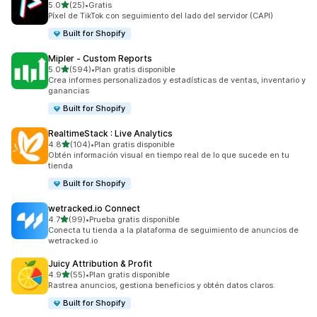
de 5 estrellas
5.0
(25)
•
Gratis
25 reseñas en total
Píxel de TikTok con seguimiento del lado del servidor (CAPI)
Built for Shopify
Mipler ‑ Custom Reports
de 5 estrellas
5.0
(594)
•
Plan gratis disponible
594 reseñas en total
Crea informes personalizados y estadísticas de ventas, inventario y
ganancias
Built for Shopify
RealtimeStack : Live Analytics
de 5 estrellas
4.8
(104)
•
Plan gratis disponible
104 reseñas en total
Obtén información visual en tiempo real de lo que sucede en tu
tienda
Built for Shopify
wetracked.io Connect
de 5 estrellas
4.7
(99)
•
Prueba gratis disponible
99 reseñas en total
Conecta tu tienda a la plataforma de seguimiento de anuncios de
wetracked.io
Juicy Attribution & Profit
de 5 estrellas
4.9
(55)
•
Plan gratis disponible
55 reseñas en total
Rastrea anuncios, gestiona beneficios y obtén datos claros.
Built for Shopify