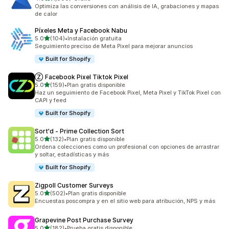
1800 reseñas en total
Optimiza las conversiones con análisis de IA, grabaciones y mapas
de calor
Píxeles Meta y Facebook Nabu
de 5 estrellas
5.0
(104)
•
Instalación gratuita
104 reseñas en total
Seguimiento preciso de Meta Pixel para mejorar anuncios
Built for Shopify
Ⓩ Facebook Pixel Tiktok Pixel
de 5 estrellas
5.0
(159)
•
Plan gratis disponible
159 reseñas en total
Haz un seguimiento de Facebook Pixel, Meta Pixel y TikTok Pixel con
CAPI y feed
Built for Shopify
Sort'd ‑ Prime Collection Sort
de 5 estrellas
5.0
(132)
•
Plan gratis disponible
132 reseñas en total
Ordena colecciones como un profesional con opciones de arrastrar
y soltar, estadísticas y más
Built for Shopify
Zigpoll Customer Surveys
de 5 estrellas
5.0
(502)
•
Plan gratis disponible
502 reseñas en total
Encuestas poscompra y en el sitio web para atribución, NPS y más
Grapevine Post Purchase Survey
de 5 estrellas
5.0
(182)
•
Prueba gratis disponible