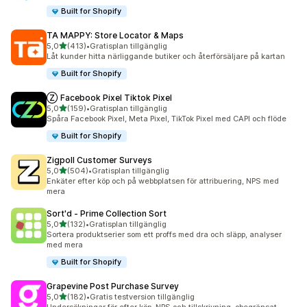
Built for Shopify
TA MAPPY: Store Locator & Maps
av 5 stjärnor
5,0
(413)
•
Gratisplan tillgänglig
413 recensioner totalt
Låt kunder hitta närliggande butiker och återförsäljare på kartan
Built for Shopify
Ⓩ Facebook Pixel Tiktok Pixel
av 5 stjärnor
5,0
(159)
•
Gratisplan tillgänglig
159 recensioner totalt
Spåra Facebook Pixel, Meta Pixel, TikTok Pixel med CAPI och flöde
Built for Shopify
Zigpoll Customer Surveys
av 5 stjärnor
5,0
(504)
•
Gratisplan tillgänglig
504 recensioner totalt
Enkäter efter köp och på webbplatsen för attribuering, NPS med
mera
Sort'd ‑ Prime Collection Sort
av 5 stjärnor
5,0
(132)
•
Gratisplan tillgänglig
132 recensioner totalt
Sortera produktserier som ett proffs med dra och släpp, analyser
med mera
Built for Shopify
Grapevine Post Purchase Survey
av 5 stjärnor
5,0
(182)
•
Gratis testversion tillgänglig
182 recensioner totalt