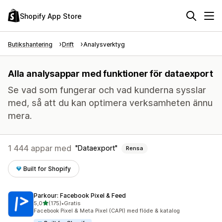
Shopify App Store
Butikshantering
Drift
Analysverktyg
Alla analysappar med funktioner för dataexport
Se vad som fungerar och vad kunderna sysslar
med, så att du kan optimera verksamheten ännu
mera.
1 444 appar med
Dataexport
Rensa
Built for Shopify
Parkour: Facebook Pixel & Feed
av 5 stjärnor
5,0
(175)
•
Gratis
175 recensioner totalt
Facebook Pixel & Meta Pixel (CAPI) med flöde & katalog