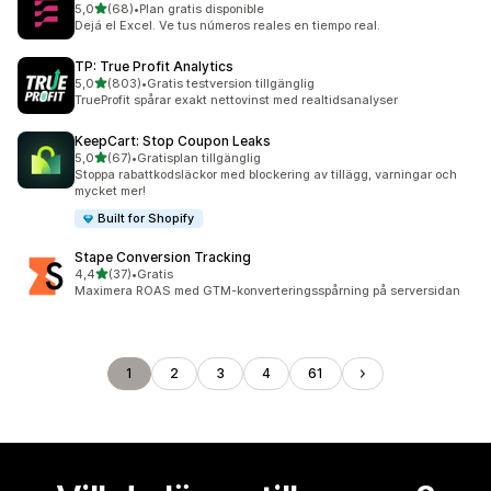
av 5 stjärnor
5,0
(68)
•
Plan gratis disponible
68 recensioner totalt
Dejá el Excel. Ve tus números reales en tiempo real.
TP: True Profit Analytics
av 5 stjärnor
5,0
(803)
•
Gratis testversion tillgänglig
803 recensioner totalt
TrueProfit spårar exakt nettovinst med realtidsanalyser
KeepCart: Stop Coupon Leaks
av 5 stjärnor
5,0
(67)
•
Gratisplan tillgänglig
67 recensioner totalt
Stoppa rabattkodsläckor med blockering av tillägg, varningar och
mycket mer!
Built for Shopify
Stape Conversion Tracking
av 5 stjärnor
4,4
(37)
•
Gratis
37 recensioner totalt
Maximera ROAS med GTM-konverteringsspårning på serversidan
1
2
3
4
61