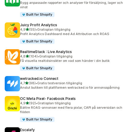
595 recensioner totalt
Bygg anpassade rapporter och analyser för försäljning, lager och
vinst
Built for Shopify
Juicy Profit Analytics
av 5 stjärnor
4,9
(55)
•
Gratisplan tillgänglig
55 recensioner totalt
Profit Analytics Dashboard med Ad Attribution och ROAS
Built for Shopify
RealtimeStack : Live Analytics
av 5 stjärnor
4,8
(104)
•
Gratisplan tillgänglig
104 recensioner totalt
Få visuella realtidsinsikter om vad som händer i din butik
Built for Shopify
wetracked.io Connect
av 5 stjärnor
4,7
(98)
•
Gratis testversion tillgänglig
98 recensioner totalt
Anslut butiken till plattformen wetracked.io för annonsspårning
OC Meta Pixel‑ Facebook Pixels
av 5 stjärnor
4,9
(92)
•
Gratisplan tillgänglig
92 recensioner totalt
Bättre ROAS-annonser med flera pixlar, CAPI på serversidan och
flöden
Built for Shopify
Escalafy