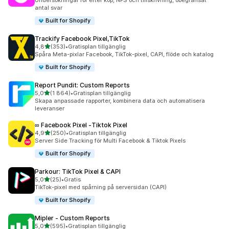
Undersökningar för efter köp, NPS och tillskrivning, obegränsat
antal svar
Built for Shopify
Trackify Facebook Pixel,TikTok
av 5 stjärnor
4,8
(353)
•
Gratisplan tillgänglig
353 recensioner totalt
Spåra Meta-pixlar Facebook, TikTok-pixel, CAPI, flöde och katalog
Built for Shopify
Report Pundit: Custom Reports
av 5 stjärnor
5,0
(1 864)
•
Gratisplan tillgänglig
1864 recensioner totalt
Skapa anpassade rapporter, kombinera data och automatisera
leveranser
∞ Facebook Pixel ‑Tiktok Pixel
av 5 stjärnor
4,9
(250)
•
Gratisplan tillgänglig
250 recensioner totalt
Server Side Tracking för Multi Facebook & Tiktok Pixels
Built for Shopify
Parkour: TikTok Pixel & CAPI
av 5 stjärnor
5,0
(25)
•
Gratis
25 recensioner totalt
TikTok-pixel med spårning på serversidan (CAPI)
Built for Shopify
Mipler ‑ Custom Reports
av 5 stjärnor
5,0
(595)
•
Gratisplan tillgänglig