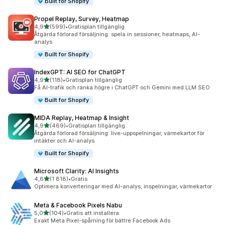
Built for Shopify
Propel Replay, Survey, Heatmap
av 5 stjärnor
4,9
(599)
•
Gratisplan tillgänglig
599 recensioner totalt
Åtgärda förlorad försäljning: spela in sessioner, heatmaps, AI-
analys
Built for Shopify
IndexGPT: AI SEO for ChatGPT
av 5 stjärnor
4,9
(118)
•
Gratisplan tillgänglig
118 recensioner totalt
Få AI-trafik och ranka högre i ChatGPT och Gemini med LLM SEO
Built for Shopify
MIDA Replay, Heatmap & Insight
av 5 stjärnor
4,9
(469)
•
Gratisplan tillgänglig
469 recensioner totalt
Åtgärda förlorad försäljning: live-uppspelningar, värmekartor för
intäkter och AI-analys
Built for Shopify
Microsoft Clarity: AI Insights
av 5 stjärnor
4,6
(1 818)
•
Gratis
1818 recensioner totalt
Optimera konverteringar med AI-analys, inspelningar, värmekartor
Meta & Facebook Pixels Nabu
av 5 stjärnor
5,0
(104)
•
Gratis att installera
104 recensioner totalt
Exakt Meta Pixel-spårning för bättre Facebook Ads