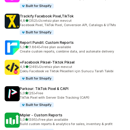
Built for Shopify
Trackify Facebook Pixel,TikTok
5 yıldız üzerinden
4,8
(352)
•
Ücretsiz plan mevcut
toplam 352 değerlendirme
Facebook Pixel, TikTok Pixel, Conversion API, Catalogs & UTMs
Built for Shopify
Report Pundit: Custom Reports
5 yıldız üzerinden
5,0
(1.864)
•
Free plan available
toplam 1864 değerlendirme
Create custom reports, combine data, and automate delivery
∞Facebook Piksel‑Tiktok Piksel
5 yıldız üzerinden
4,9
(249)
•
Ücretsiz plan mevcut
toplam 249 değerlendirme
Çoklu Facebook ve Tiktok Pikselleri için Sunucu Tarafı Takibi
Built for Shopify
Parkour: TikTok Pixel & CAPI
5 yıldız üzerinden
5,0
(25)
•
Free
toplam 25 değerlendirme
TikTok Pixel with Server Side Tracking (CAPI)
Built for Shopify
Mipler ‑ Custom Reports
5 yıldız üzerinden
5,0
(595)
•
Free plan available
toplam 595 değerlendirme
Build custom reports & analytics for sales, inventory & profit