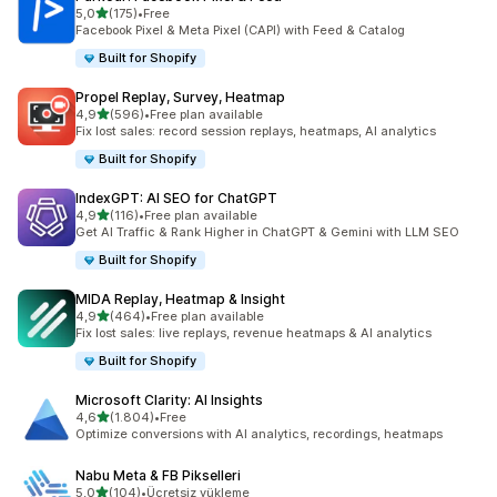
5 yıldız üzerinden
5,0
(175)
•
Free
toplam 175 değerlendirme
Facebook Pixel & Meta Pixel (CAPI) with Feed & Catalog
Built for Shopify
Propel Replay, Survey, Heatmap
5 yıldız üzerinden
4,9
(596)
•
Free plan available
toplam 596 değerlendirme
Fix lost sales: record session replays, heatmaps, AI analytics
Built for Shopify
IndexGPT: AI SEO for ChatGPT
5 yıldız üzerinden
4,9
(116)
•
Free plan available
toplam 116 değerlendirme
Get AI Traffic & Rank Higher in ChatGPT & Gemini with LLM SEO
Built for Shopify
MIDA Replay, Heatmap & Insight
5 yıldız üzerinden
4,9
(464)
•
Free plan available
toplam 464 değerlendirme
Fix lost sales: live replays, revenue heatmaps & AI analytics
Built for Shopify
Microsoft Clarity: AI Insights
5 yıldız üzerinden
4,6
(1.804)
•
Free
toplam 1804 değerlendirme
Optimize conversions with AI analytics, recordings, heatmaps
Nabu Meta & FB Pikselleri
5 yıldız üzerinden
5,0
(104)
•
Ücretsiz yükleme