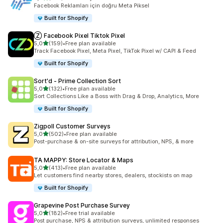
toplam 104 değerlendirme
Facebook Reklamları için doğru Meta Piksel
Built for Shopify
Ⓩ Facebook Pixel Tiktok Pixel
5 yıldız üzerinden
5,0
(159)
•
Free plan available
toplam 159 değerlendirme
Track Facebook Pixel, Meta Pixel, TikTok Pixel w/ CAPI & Feed
Built for Shopify
Sort'd ‑ Prime Collection Sort
5 yıldız üzerinden
5,0
(132)
•
Free plan available
toplam 132 değerlendirme
Sort Collections Like a Boss with Drag & Drop, Analytics, More
Built for Shopify
Zigpoll Customer Surveys
5 yıldız üzerinden
5,0
(502)
•
Free plan available
toplam 502 değerlendirme
Post-purchase & on-site surveys for attribution, NPS, & more
TA MAPPY: Store Locator & Maps
5 yıldız üzerinden
5,0
(413)
•
Free plan available
toplam 413 değerlendirme
Let customers find nearby stores, dealers, stockists on map
Built for Shopify
Grapevine Post Purchase Survey
5 yıldız üzerinden
5,0
(182)
•
Free trial available
toplam 182 değerlendirme
Post purchase, NPS & attribution surveys, unlimited responses