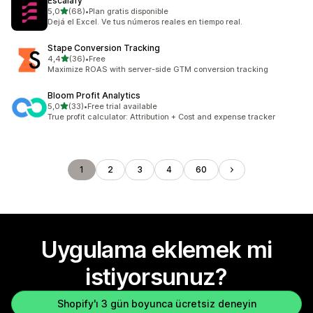
Escalafy
5 yıldız üzerinden
5,0
(68)
•
Plan gratis disponible
toplam 68 değerlendirme
Dejá el Excel. Ve tus números reales en tiempo real.
Stape Conversion Tracking
5 yıldız üzerinden
4,4
(36)
•
Free
toplam 36 değerlendirme
Maximize ROAS with server-side GTM conversion tracking
Bloom Profit Analytics
5 yıldız üzerinden
5,0
(33)
•
Free trial available
toplam 33 değerlendirme
True profit calculator: Attribution + Cost and expense tracker
1
2
3
4
60
Uygulama eklemek mi
istiyorsunuz?
Shopify'ı 3 gün boyunca ücretsiz deneyin