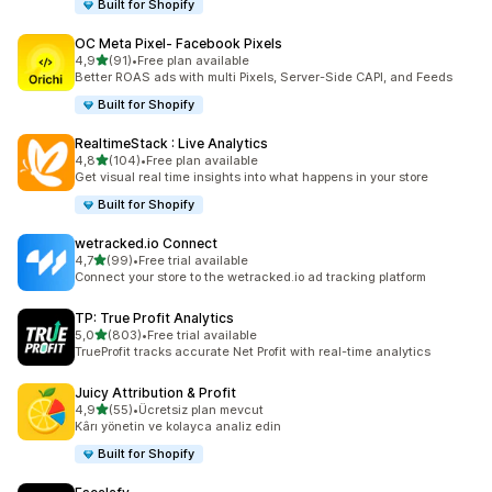
Built for Shopify
OC Meta Pixel‑ Facebook Pixels
5 yıldız üzerinden
4,9
(91)
•
Free plan available
toplam 91 değerlendirme
Better ROAS ads with multi Pixels, Server-Side CAPI, and Feeds
Built for Shopify
RealtimeStack : Live Analytics
5 yıldız üzerinden
4,8
(104)
•
Free plan available
toplam 104 değerlendirme
Get visual real time insights into what happens in your store
Built for Shopify
wetracked.io Connect
5 yıldız üzerinden
4,7
(99)
•
Free trial available
toplam 99 değerlendirme
Connect your store to the wetracked.io ad tracking platform
TP: True Profit Analytics
5 yıldız üzerinden
5,0
(803)
•
Free trial available
toplam 803 değerlendirme
TrueProfit tracks accurate Net Profit with real-time analytics
Juicy Attribution & Profit
5 yıldız üzerinden
4,9
(55)
•
Ücretsiz plan mevcut
toplam 55 değerlendirme
Kârı yönetin ve kolayca analiz edin
Built for Shopify