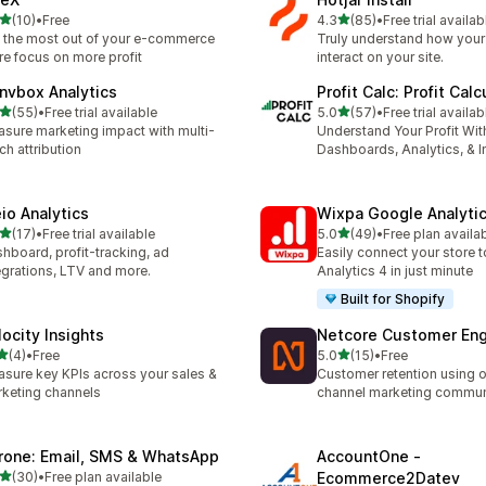
滿分 5 顆星
滿分 5 顆星
(10)
•
Free
4.3
(85)
•
Free trial availab
 10 則評價
共有 85 則評價
 the most out of your e-commerce
Truly understand how your 
re focus on more profit
interact on your site.
nvbox Analytics
Profit Calc: Profit Calc
滿分 5 顆星
滿分 5 顆星
(55)
•
Free trial available
5.0
(57)
•
Free trial availab
 55 則評價
共有 57 則評價
sure marketing impact with multi-
Understand Your Profit Wit
ch attribution
Dashboards, Analytics, & I
eio Analytics
Wixpa Google Analyti
滿分 5 顆星
滿分 5 顆星
(17)
•
Free trial available
5.0
(49)
•
Free plan availa
 17 則評價
共有 49 則評價
hboard, profit-tracking, ad
Easily connect your store 
egrations, LTV and more.
Analytics 4 in just minute
Built for Shopify
locity Insights
Netcore Customer En
滿分 5 顆星
滿分 5 顆星
(4)
•
Free
5.0
(15)
•
Free
 4 則評價
共有 15 則評價
sure key KPIs across your sales &
Customer retention using 
keting channels
channel marketing commun
rone: Email, SMS & WhatsApp
AccountOne ‑
滿分 5 顆星
(30)
•
Free plan available
Ecommerce2Datev
 30 則評價