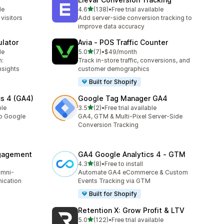
滿分 5 顆星
le
4.6
(138)
•
Free trial available
共有 138 則評價
visitors
Add server-side conversion tracking to
improve data accuracy
ulator
Avia ‑ POS Traffic Counter
滿分 5 顆星
le
5.0
(7)
•
$49/month
共有 7 則評價
h:
Track in-store traffic, conversions, and
nsights
customer demographics
Built for Shopify
cs 4 (GA4)
Google Tag Manager GA4
滿分 5 顆星
ble
3.5
(2)
•
Free trial available
共有 2 則評價
to Google
GA4, GTM & Multi-Pixel Server-Side
Conversion Tracking
gagement
GA4 Google Analytics 4 ‑ GTM
滿分 5 顆星
4.3
(8)
•
Free to install
共有 8 則評價
omni-
Automate GA4 eCommerce & Custom
ication
Events Tracking via GTM
Built for Shopify
Retention X: Grow Profit & LTV
滿分 5 顆星
5.0
(122)
•
Free trial available
共有 122 則評價