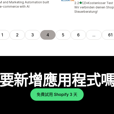
 and Marketing Automation built
滿分 5 顆星
2.2
(2)
•
Kostenloser Test
共有 2 則評價
 e-commerce with AI
Wir verbinden deinen Shop 
Steuerberatung!
1
2
3
4
5
6
…
61
要新增應用程式
免費試用 Shopify 3 天