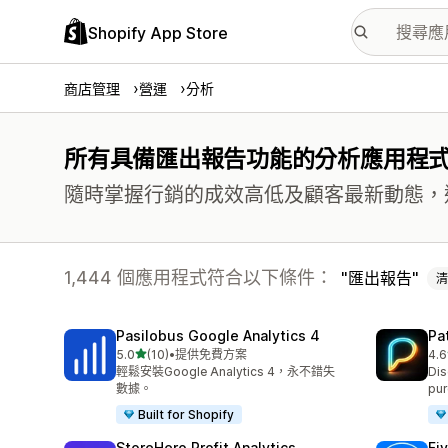
Shopify App Store
商店管理
營運
分析
所有具備匯出報告功能的分析應用程
隨時掌握行銷的成效高低及顧客最新動態，
1,444 個應用程式符合以下條件：
匯出報告
清
Pasilobus Google Analytics 4
Pa
滿分 5 顆星
5.0
(10)
•
提供免費方案
4.6
共有 10 則評價
共有
輕鬆安裝Google Analytics 4，永不錯失
Dis
數據。
pur
Built for Shopify
StoreHero Profit Analytics
Fi