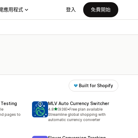
覽應用程式
登入
免費開始
Built for Shopify
 Testing
MLV Auto Currency Switcher
滿分 5 顆星
le
4.8
(938)
•
Free plan available
共有 938 則評價
and pages to
Streamline global shopping with
automatic currency converter
Elevar Conversion Tracking