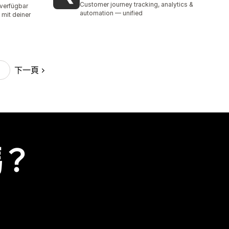
Customer journey tracking, analytics &
 verfügbar
automation — unified
mit deiner
下一頁
嗎？