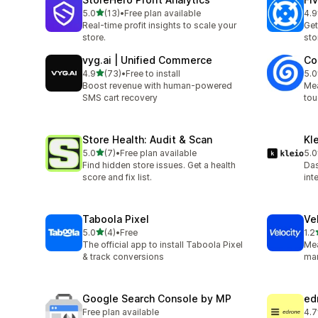
滿分 5 顆星
5.0
(13)
•
Free plan available
4.9
共有 13 則評價
共有
Real-time profit insights to scale your
Get
store.
sto
vyg.ai | Unified Commerce
Co
滿分 5 顆星
4.9
(73)
•
Free to install
5.0
共有 73 則評價
共有
Boost revenue with human-powered
Mea
SMS cart recovery
tou
Store Health: Audit & Scan
Kl
滿分 5 顆星
5.0
(7)
•
Free plan available
5.0
共有 7 則評價
共有
Find hidden store issues. Get a health
Das
score and fix list.
int
Taboola Pixel
Ve
滿分 5 顆星
5.0
(4)
•
Free
1.2
共有 4 則評價
共有
The official app to install Taboola Pixel
Mea
& track conversions
mar
Google Search Console by MP
ed
Free plan available
4.7
共有