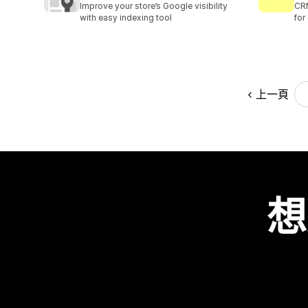
Improve your store’s Google visibility
CRM
with easy indexing tool
for
上一頁
想