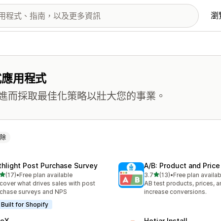
瀏
式應用程式
進而採取最佳化策略以壯大您的事業。
除
thlight Post Purchase Survey
A/B: Product and Price
滿分 5 顆星
滿分 5 顆星
(17)
•
Free plan available
3.7
(13)
•
Free plan availab
 17 則評價
共有 13 則評價
cover what drives sales with post
AB test products, prices, 
chase surveys and NPS
increase conversions.
Built for Shopify
veX
Hotjar Install