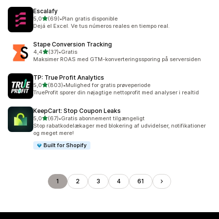
Escalafy
ud af 5 stjerner
5,0
(69)
•
Plan gratis disponible
69 anmeldelser i alt
Dejá el Excel. Ve tus números reales en tiempo real.
Stape Conversion Tracking
ud af 5 stjerner
4,4
(37)
•
Gratis
37 anmeldelser i alt
Maksimer ROAS med GTM-konverteringssporing på serversiden
TP: True Profit Analytics
ud af 5 stjerner
5,0
(803)
•
Mulighed for gratis prøveperiode
803 anmeldelser i alt
TrueProfit sporer din nøjagtige nettoprofit med analyser i realtid
KeepCart: Stop Coupon Leaks
ud af 5 stjerner
5,0
(67)
•
Gratis abonnement tilgængeligt
67 anmeldelser i alt
Stop rabatkodelækager med blokering af udvidelser, notifikationer
og meget mere!
Built for Shopify
1
2
3
4
61