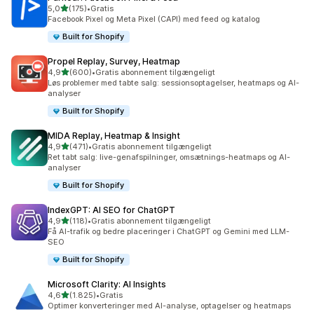
ud af 5 stjerner
5,0
(175)
•
Gratis
175 anmeldelser i alt
Facebook Pixel og Meta Pixel (CAPI) med feed og katalog
Built for Shopify
Propel Replay, Survey, Heatmap
ud af 5 stjerner
4,9
(600)
•
Gratis abonnement tilgængeligt
600 anmeldelser i alt
Løs problemer med tabte salg: sessionsoptagelser, heatmaps og AI-
analyser
Built for Shopify
MIDA Replay, Heatmap & Insight
ud af 5 stjerner
4,9
(471)
•
Gratis abonnement tilgængeligt
471 anmeldelser i alt
Ret tabt salg: live-genafspilninger, omsætnings-heatmaps og AI-
analyser
Built for Shopify
IndexGPT: AI SEO for ChatGPT
ud af 5 stjerner
4,9
(118)
•
Gratis abonnement tilgængeligt
118 anmeldelser i alt
Få AI-trafik og bedre placeringer i ChatGPT og Gemini med LLM-
SEO
Built for Shopify
Microsoft Clarity: AI Insights
ud af 5 stjerner
4,6
(1.825)
•
Gratis
1825 anmeldelser i alt
Optimer konverteringer med AI-analyse, optagelser og heatmaps