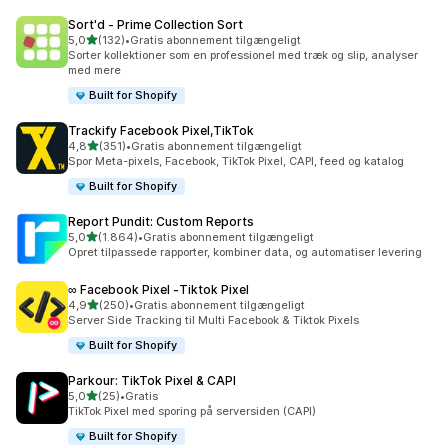
Sort'd ‑ Prime Collection Sort
ud af 5 stjerner
5,0
(132)
•
Gratis abonnement tilgængeligt
132 anmeldelser i alt
Sorter kollektioner som en professionel med træk og slip, analyser
med mere
Built for Shopify
Trackify Facebook Pixel,TikTok
ud af 5 stjerner
4,8
(351)
•
Gratis abonnement tilgængeligt
351 anmeldelser i alt
Spor Meta-pixels, Facebook, TikTok Pixel, CAPI, feed og katalog
Built for Shopify
Report Pundit: Custom Reports
ud af 5 stjerner
5,0
(1.864)
•
Gratis abonnement tilgængeligt
1864 anmeldelser i alt
Opret tilpassede rapporter, kombiner data, og automatiser levering
∞ Facebook Pixel ‑Tiktok Pixel
ud af 5 stjerner
4,9
(250)
•
Gratis abonnement tilgængeligt
250 anmeldelser i alt
Server Side Tracking til Multi Facebook & Tiktok Pixels
Built for Shopify
Parkour: TikTok Pixel & CAPI
ud af 5 stjerner
5,0
(25)
•
Gratis
25 anmeldelser i alt
TikTok Pixel med sporing på serversiden (CAPI)
Built for Shopify