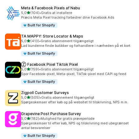
Meta & Facebook Pixels af Nabu
ud af 5 stjerner
5,0
(104)
•
Gratis at installere
104 anmeldelser i alt
Præcis Meta Pixel tracking forbedrer dine Facebook Ads
Built for Shopify
TA MAPPY: Store Locator & Maps
ud af 5 stjerner
5,0
(413)
•
Gratis abonnement tilgængeligt
413 anmeldelser i alt
Lad kunderne finde butikker og forhandlere i nærheden på et kort
Built for Shopify
Ⓩ Facebook Pixel Tiktok Pixel
ud af 5 stjerner
5,0
(159)
•
Gratis abonnement tilgængeligt
159 anmeldelser i alt
Spor Facebook-pixel, Meta-pixel, TikTok-pixel med CAPI og feed
Built for Shopify
Zigpoll Customer Surveys
ud af 5 stjerner
5,0
(505)
•
Gratis abonnement tilgængeligt
505 anmeldelser i alt
Spørgeskemaer efter køb og på websitet til tilskrivning, NPS m.m.
Grapevine Post Purchase Survey
ud af 5 stjerner
5,0
(182)
•
Mulighed for gratis prøveperiode
182 anmeldelser i alt
Spørgeskemaer til efter køb, NPS og tilskrivning med ubegrænset
antal besvarelser
Built for Shopify