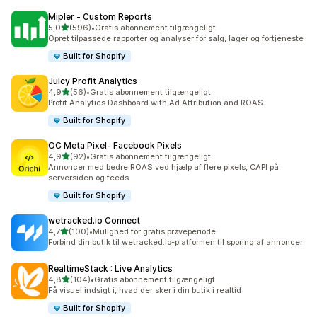
Mipler ‑ Custom Reports
ud af 5 stjerner
5,0
(596)
•
Gratis abonnement tilgængeligt
596 anmeldelser i alt
Opret tilpassede rapporter og analyser for salg, lager og fortjeneste
Built for Shopify
Juicy Profit Analytics
ud af 5 stjerner
4,9
(56)
•
Gratis abonnement tilgængeligt
56 anmeldelser i alt
Profit Analytics Dashboard with Ad Attribution and ROAS
Built for Shopify
OC Meta Pixel‑ Facebook Pixels
ud af 5 stjerner
4,9
(92)
•
Gratis abonnement tilgængeligt
92 anmeldelser i alt
Annoncer med bedre ROAS ved hjælp af flere pixels, CAPI på
serversiden og feeds
Built for Shopify
wetracked.io Connect
ud af 5 stjerner
4,7
(100)
•
Mulighed for gratis prøveperiode
100 anmeldelser i alt
Forbind din butik til wetracked.io-platformen til sporing af annoncer
RealtimeStack : Live Analytics
ud af 5 stjerner
4,8
(104)
•
Gratis abonnement tilgængeligt
104 anmeldelser i alt
Få visuel indsigt i, hvad der sker i din butik i realtid
Built for Shopify