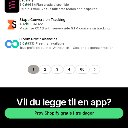
Escalafy
av 5 stjerner
5,0
(68)
•
Plan gratis disponible
Totalt 68 omtaler
Dejá el Excel. Ve tus números reales en tiempo real.
Stape Conversion Tracking
av 5 stjerner
4,4
(36)
•
Free
Totalt 36 omtaler
Maximize ROAS with server-side GTM conversion tracking
Bloom Profit Analytics
av 5 stjerner
5,0
(33)
•
Free trial available
Totalt 33 omtaler
True profit calculator: Attribution + Cost and expense tracker
1
2
3
4
60
Vil du legge til en app?
Prøv Shopify gratis i tre dager