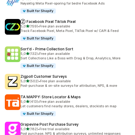
Totalt 104 omtaler
Nøyaktig Meta Pixel-sporing for bedre Facebook Ads
Built for Shopify
Ⓩ Facebook Pixel Tiktok Pixel
av 5 stjerner
5,0
(159)
•
Free plan available
Totalt 159 omtaler
Track Facebook Pixel, Meta Pixel, TikTok Pixel w/ CAPI & Feed
Built for Shopify
Sort'd ‑ Prime Collection Sort
av 5 stjerner
5,0
(132)
•
Free plan available
Totalt 132 omtaler
Sort Collections Like a Boss with Drag & Drop, Analytics, More
Built for Shopify
Zigpoll Customer Surveys
av 5 stjerner
5,0
(502)
•
Free plan available
Totalt 502 omtaler
Post-purchase & on-site surveys for attribution, NPS, & more
TA MAPPY: Store Locator & Maps
av 5 stjerner
5,0
(413)
•
Free plan available
Totalt 413 omtaler
Let customers find nearby stores, dealers, stockists on map
Built for Shopify
Grapevine Post Purchase Survey
av 5 stjerner
5,0
(182)
•
Free trial available
Totalt 182 omtaler
Post purchase, NPS & attribution surveys, unlimited responses