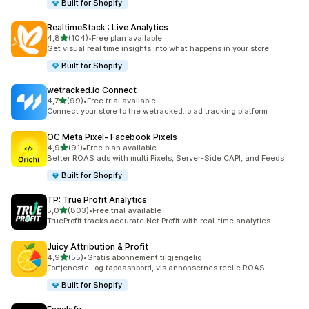
Built for Shopify
RealtimeStack : Live Analytics
av 5 stjerner
4,8
(104)
•
Free plan available
Totalt 104 omtaler
Get visual real time insights into what happens in your store
Built for Shopify
wetracked.io Connect
av 5 stjerner
4,7
(99)
•
Free trial available
Totalt 99 omtaler
Connect your store to the wetracked.io ad tracking platform
OC Meta Pixel‑ Facebook Pixels
av 5 stjerner
4,9
(91)
•
Free plan available
Totalt 91 omtaler
Better ROAS ads with multi Pixels, Server-Side CAPI, and Feeds
Built for Shopify
TP: True Profit Analytics
av 5 stjerner
5,0
(803)
•
Free trial available
Totalt 803 omtaler
TrueProfit tracks accurate Net Profit with real-time analytics
Juicy Attribution & Profit
av 5 stjerner
4,9
(55)
•
Gratis abonnement tilgjengelig
Totalt 55 omtaler
Fortjeneste- og tapdashbord, vis annonsernes reelle ROAS
Built for Shopify