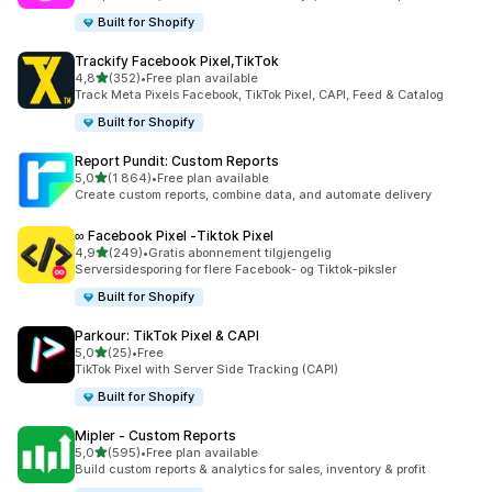
Built for Shopify
Trackify Facebook Pixel,TikTok
av 5 stjerner
4,8
(352)
•
Free plan available
Totalt 352 omtaler
Track Meta Pixels Facebook, TikTok Pixel, CAPI, Feed & Catalog
Built for Shopify
Report Pundit: Custom Reports
av 5 stjerner
5,0
(1 864)
•
Free plan available
Totalt 1864 omtaler
Create custom reports, combine data, and automate delivery
∞ Facebook Pixel ‑Tiktok Pixel
av 5 stjerner
4,9
(249)
•
Gratis abonnement tilgjengelig
Totalt 249 omtaler
Serversidesporing for flere Facebook- og Tiktok-piksler
Built for Shopify
Parkour: TikTok Pixel & CAPI
av 5 stjerner
5,0
(25)
•
Free
Totalt 25 omtaler
TikTok Pixel with Server Side Tracking (CAPI)
Built for Shopify
Mipler ‑ Custom Reports
av 5 stjerner
5,0
(595)
•
Free plan available
Totalt 595 omtaler
Build custom reports & analytics for sales, inventory & profit