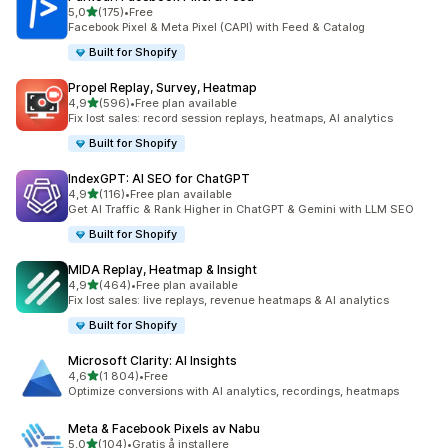
av 5 stjerner
5,0
(175)
•
Free
Totalt 175 omtaler
Facebook Pixel & Meta Pixel (CAPI) with Feed & Catalog
Built for Shopify
Propel Replay, Survey, Heatmap
av 5 stjerner
4,9
(596)
•
Free plan available
Totalt 596 omtaler
Fix lost sales: record session replays, heatmaps, AI analytics
Built for Shopify
IndexGPT: AI SEO for ChatGPT
av 5 stjerner
4,9
(116)
•
Free plan available
Totalt 116 omtaler
Get AI Traffic & Rank Higher in ChatGPT & Gemini with LLM SEO
Built for Shopify
MIDA Replay, Heatmap & Insight
av 5 stjerner
4,9
(464)
•
Free plan available
Totalt 464 omtaler
Fix lost sales: live replays, revenue heatmaps & AI analytics
Built for Shopify
Microsoft Clarity: AI Insights
av 5 stjerner
4,6
(1 804)
•
Free
Totalt 1804 omtaler
Optimize conversions with AI analytics, recordings, heatmaps
Meta & Facebook Pixels av Nabu
av 5 stjerner
5,0
(104)
•
Gratis å installere