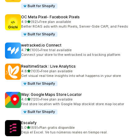
Built for Shopify
OC Meta Pixel‑ Facebook Pixels
滿分 5 顆星
4.9
(92)
•
Free plan available
共有 92 則評價
Better ROAS ads with multi Pixels, Server-Side CAPI, and Feeds
Built for Shopify
wetracked.io Connect
滿分 5 顆星
4.7
(100)
•
Free trial available
共有 100 則評價
Connect your store to the wetracked.io ad tracking platform
RealtimeStack : Live Analytics
滿分 5 顆星
4.8
(103)
•
Free plan available
共有 103 則評價
Get visual real time insights into what happens in your store
Built for Shopify
Way: Google Maps Store Locator
滿分 5 顆星
4.6
(120)
•
Free plan available
共有 120 則評價
Find store location with Google Map stockist store map locator
Built for Shopify
Escalafy
滿分 5 顆星
5.0
(69)
•
Plan gratis disponible
共有 69 則評價
Dejá el Excel. Ve tus números reales en tiempo real.