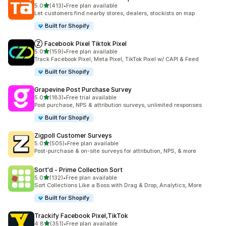
滿分 5 顆星
5.0
(413)
•
Free plan available
共有 413 則評價
Let customers find nearby stores, dealers, stockists on map
Built for Shopify
Ⓩ Facebook Pixel Tiktok Pixel
滿分 5 顆星
5.0
(159)
•
Free plan available
共有 159 則評價
Track Facebook Pixel, Meta Pixel, TikTok Pixel w/ CAPI & Feed
Built for Shopify
Grapevine Post Purchase Survey
滿分 5 顆星
5.0
(183)
•
Free trial available
共有 183 則評價
Post purchase, NPS & attribution surveys, unlimited responses
Built for Shopify
Zigpoll Customer Surveys
滿分 5 顆星
5.0
(505)
•
Free plan available
共有 505 則評價
Post-purchase & on-site surveys for attribution, NPS, & more
Sort'd ‑ Prime Collection Sort
滿分 5 顆星
5.0
(132)
•
Free plan available
共有 132 則評價
Sort Collections Like a Boss with Drag & Drop, Analytics, More
Built for Shopify
Trackify Facebook Pixel,TikTok
滿分 5 顆星
4.8
(351)
•
Free plan available