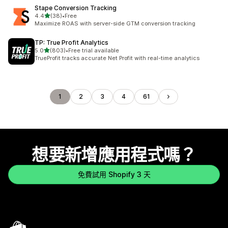
Stape Conversion Tracking
滿分 5 顆星
4.4
(38)
•
Free
共有 38 則評價
Maximize ROAS with server-side GTM conversion tracking
TP: True Profit Analytics
滿分 5 顆星
5.0
(803)
•
Free trial available
共有 803 則評價
TrueProfit tracks accurate Net Profit with real-time analytics
1
2
3
4
61
想要新增應用程式嗎？
免費試用 Shopify 3 天