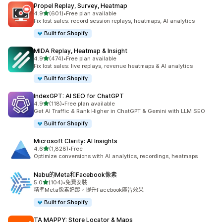
Propel Replay, Survey, Heatmap
滿分 5 顆星
4.9
(601)
•
Free plan available
共有 601 則評價
Fix lost sales: record session replays, heatmaps, AI analytics
Built for Shopify
MIDA Replay, Heatmap & Insight
滿分 5 顆星
4.9
(474)
•
Free plan available
共有 474 則評價
Fix lost sales: live replays, revenue heatmaps & AI analytics
Built for Shopify
IndexGPT: AI SEO for ChatGPT
滿分 5 顆星
4.9
(118)
•
Free plan available
共有 118 則評價
Get AI Traffic & Rank Higher in ChatGPT & Gemini with LLM SEO
Built for Shopify
Microsoft Clarity: AI Insights
滿分 5 顆星
4.6
(1,828)
•
Free
共有 1828 則評價
Optimize conversions with AI analytics, recordings, heatmaps
Nabu的Meta和Facebook像素
滿分 5 顆星
5.0
(104)
•
免費安裝
共有 104 則評價
精準Meta像素追蹤，提升Facebook廣告效果
Built for Shopify
TA MAPPY: Store Locator & Maps