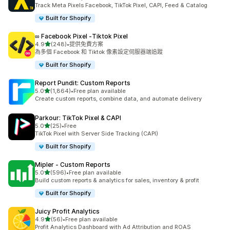
共有 351 則評價
Track Meta Pixels Facebook, TikTok Pixel, CAPI, Feed & Catalog
Built for Shopify
∞ Facebook Pixel ‑Tiktok Pixel
滿分 5 顆星
4.9
(248)
•
提供免費方案
共有 248 則評價
為多個 Facebook 和 Tiktok 像素設定伺服器端追蹤
Built for Shopify
Report Pundit: Custom Reports
滿分 5 顆星
5.0
(1,864)
•
Free plan available
共有 1864 則評價
Create custom reports, combine data, and automate delivery
Parkour: TikTok Pixel & CAPI
滿分 5 顆星
5.0
(25)
•
Free
共有 25 則評價
TikTok Pixel with Server Side Tracking (CAPI)
Built for Shopify
Mipler ‑ Custom Reports
滿分 5 顆星
5.0
(596)
•
Free plan available
共有 596 則評價
Build custom reports & analytics for sales, inventory & profit
Built for Shopify
Juicy Profit Analytics
滿分 5 顆星
4.9
(56)
•
Free plan available
共有 56 則評價
Profit Analytics Dashboard with Ad Attribution and ROAS