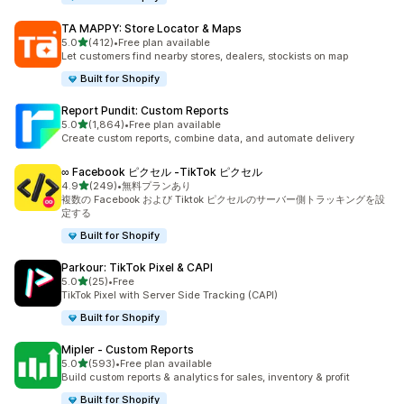
TA MAPPY: Store Locator & Maps
5つ星中
5.0
(412)
•
Free plan available
合計レビュー数：412件
Let customers find nearby stores, dealers, stockists on map
Built for Shopify
Report Pundit: Custom Reports
5つ星中
5.0
(1,864)
•
Free plan available
合計レビュー数：1864件
Create custom reports, combine data, and automate delivery
∞ Facebook ピクセル ‑TikTok ピクセル
5つ星中
4.9
(249)
•
無料プランあり
合計レビュー数：249件
複数の Facebook および Tiktok ピクセルのサーバー側トラッキングを設
定する
Built for Shopify
Parkour: TikTok Pixel & CAPI
5つ星中
5.0
(25)
•
Free
合計レビュー数：25件
TikTok Pixel with Server Side Tracking (CAPI)
Built for Shopify
Mipler ‑ Custom Reports
5つ星中
5.0
(593)
•
Free plan available
合計レビュー数：593件
Build custom reports & analytics for sales, inventory & profit
Built for Shopify