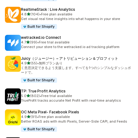
RealtimeStack : Live Analytics
5つ星中
4.8
(104)
•
Free plan available
合計レビュー数：104件
Get visual real time insights into what happens in your store
Built for Shopify
wetracked.io Connect
5つ星中
4.7
(99)
•
Free trial available
合計レビュー数：99件
Connect your store to the wetracked.io ad tracking platform
Juicy（ジュージー）– アトリビューション＆プロフィット
5つ星中
4.9
(55)
•
無料プランあり
合計レビュー数：55件
く意思決定できるよう支援します。すべてを1つのシンプルなダッシュボ
ードで。
Built for Shopify
TP: True Profit Analytics
5つ星中
5.0
(802)
•
Free trial available
合計レビュー数：802件
TrueProfit tracks accurate Net Profit with real-time analytics
OC Meta Pixel‑ Facebook Pixels
5つ星中
4.9
(91)
•
Free plan available
合計レビュー数：91件
Better ROAS ads with multi Pixels, Server-Side CAPI, and Feeds
Built for Shopify