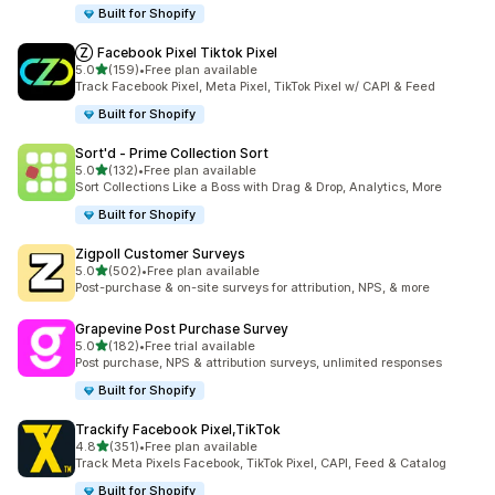
Built for Shopify
Ⓩ Facebook Pixel Tiktok Pixel
5つ星中
5.0
(159)
•
Free plan available
合計レビュー数：159件
Track Facebook Pixel, Meta Pixel, TikTok Pixel w/ CAPI & Feed
Built for Shopify
Sort'd ‑ Prime Collection Sort
5つ星中
5.0
(132)
•
Free plan available
合計レビュー数：132件
Sort Collections Like a Boss with Drag & Drop, Analytics, More
Built for Shopify
Zigpoll Customer Surveys
5つ星中
5.0
(502)
•
Free plan available
合計レビュー数：502件
Post-purchase & on-site surveys for attribution, NPS, & more
Grapevine Post Purchase Survey
5つ星中
5.0
(182)
•
Free trial available
合計レビュー数：182件
Post purchase, NPS & attribution surveys, unlimited responses
Built for Shopify
Trackify Facebook Pixel,TikTok
5つ星中
4.8
(351)
•
Free plan available
合計レビュー数：351件
Track Meta Pixels Facebook, TikTok Pixel, CAPI, Feed & Catalog
Built for Shopify