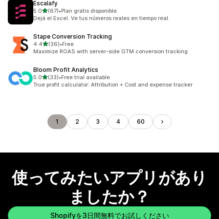
Escalafy
5つ星中
5.0
(67)
•
Plan gratis disponible
合計レビュー数：67件
Dejá el Excel. Ve tus números reales en tiempo real.
Stape Conversion Tracking
5つ星中
4.4
(36)
•
Free
合計レビュー数：36件
Maximize ROAS with server-side GTM conversion tracking
Bloom Profit Analytics
5つ星中
5.0
(33)
•
Free trial available
合計レビュー数：33件
True profit calculator: Attribution + Cost and expense tracker
1
2
3
4
60
使ってみたいアプリがあり
ましたか？
Shopifyを3日間無料でお試しください