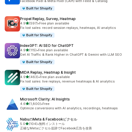
Facebook Pixel & Meta Pixel (CAPI) with Feed & Catalog
Built for Shopify
Propel Replay, Survey, Heatmap
5つ星中
4.9
(597)
•
Free plan available
合計レビュー数：597件
Fix lost sales: record session replays, heatmaps, AI analytics
Built for Shopify
IndexGPT: AI SEO for ChatGPT
5つ星中
4.9
(115)
•
Free plan available
合計レビュー数：115件
Get AI Traffic & Rank Higher in ChatGPT & Gemini with LLM SEO
Built for Shopify
MIDA Replay, Heatmap & Insight
5つ星中
4.9
(463)
•
Free plan available
合計レビュー数：463件
Fix lost sales: live replays, revenue heatmaps & AI analytics
Built for Shopify
Microsoft Clarity: AI Insights
5つ星中
4.6
(1,800)
•
Free
合計レビュー数：1800件
Optimize conversions with AI analytics, recordings, heatmaps
NabuのMeta & Facebookピクセル
5つ星中
5.0
(104)
•
無料インストール
合計レビュー数：104件
正確なMetaピクセル追跡でFacebook広告を改善