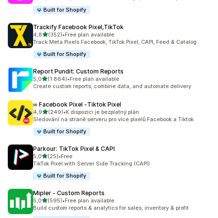
Built for Shopify
Trackify Facebook Pixel,TikTok
z 5 hvězd
4,8
(352)
•
Free plan available
Celkový počet recenzí: 352
Track Meta Pixels Facebook, TikTok Pixel, CAPI, Feed & Catalog
Built for Shopify
Report Pundit: Custom Reports
z 5 hvězd
5,0
(1 864)
•
Free plan available
Celkový počet recenzí: 1864
Create custom reports, combine data, and automate delivery
∞ Facebook Pixel ‑Tiktok Pixel
z 5 hvězd
4,9
(249)
•
K dispozici je bezplatný plán
Celkový počet recenzí: 249
Sledování na straně serveru pro více pixelů Facebook a Tiktok
Built for Shopify
Parkour: TikTok Pixel & CAPI
z 5 hvězd
5,0
(25)
•
Free
Celkový počet recenzí: 25
TikTok Pixel with Server Side Tracking (CAPI)
Built for Shopify
Mipler ‑ Custom Reports
z 5 hvězd
5,0
(595)
•
Free plan available
Celkový počet recenzí: 595
Build custom reports & analytics for sales, inventory & profit