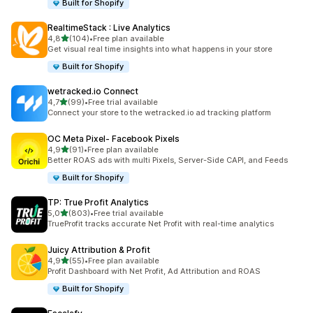
Built for Shopify
RealtimeStack : Live Analytics
z 5 hvězd
4,8
(104)
•
Free plan available
Celkový počet recenzí: 104
Get visual real time insights into what happens in your store
Built for Shopify
wetracked.io Connect
z 5 hvězd
4,7
(99)
•
Free trial available
Celkový počet recenzí: 99
Connect your store to the wetracked.io ad tracking platform
OC Meta Pixel‑ Facebook Pixels
z 5 hvězd
4,9
(91)
•
Free plan available
Celkový počet recenzí: 91
Better ROAS ads with multi Pixels, Server-Side CAPI, and Feeds
Built for Shopify
TP: True Profit Analytics
z 5 hvězd
5,0
(803)
•
Free trial available
Celkový počet recenzí: 803
TrueProfit tracks accurate Net Profit with real-time analytics
Juicy Attribution & Profit
z 5 hvězd
4,9
(55)
•
Free plan available
Celkový počet recenzí: 55
Profit Dashboard with Net Profit, Ad Attribution and ROAS
Built for Shopify