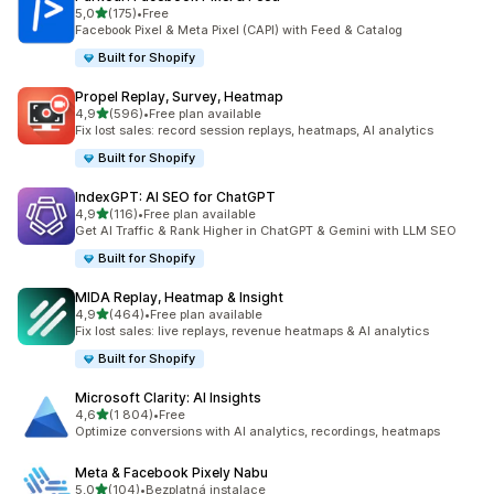
z 5 hvězd
5,0
(175)
•
Free
Celkový počet recenzí: 175
Facebook Pixel & Meta Pixel (CAPI) with Feed & Catalog
Built for Shopify
Propel Replay, Survey, Heatmap
z 5 hvězd
4,9
(596)
•
Free plan available
Celkový počet recenzí: 596
Fix lost sales: record session replays, heatmaps, AI analytics
Built for Shopify
IndexGPT: AI SEO for ChatGPT
z 5 hvězd
4,9
(116)
•
Free plan available
Celkový počet recenzí: 116
Get AI Traffic & Rank Higher in ChatGPT & Gemini with LLM SEO
Built for Shopify
MIDA Replay, Heatmap & Insight
z 5 hvězd
4,9
(464)
•
Free plan available
Celkový počet recenzí: 464
Fix lost sales: live replays, revenue heatmaps & AI analytics
Built for Shopify
Microsoft Clarity: AI Insights
z 5 hvězd
4,6
(1 804)
•
Free
Celkový počet recenzí: 1804
Optimize conversions with AI analytics, recordings, heatmaps
Meta & Facebook Pixely Nabu
z 5 hvězd
5,0
(104)
•
Bezplatná instalace