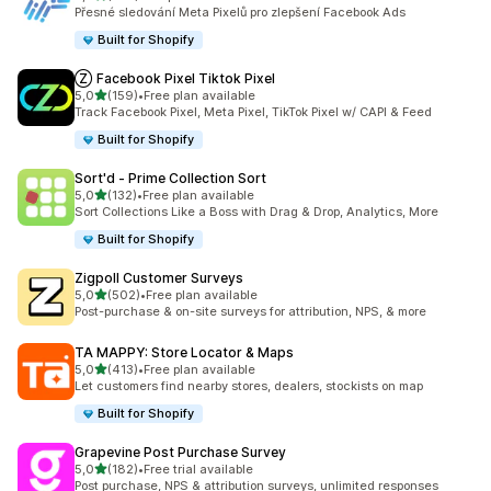
Celkový počet recenzí: 104
Přesné sledování Meta Pixelů pro zlepšení Facebook Ads
Built for Shopify
Ⓩ Facebook Pixel Tiktok Pixel
z 5 hvězd
5,0
(159)
•
Free plan available
Celkový počet recenzí: 159
Track Facebook Pixel, Meta Pixel, TikTok Pixel w/ CAPI & Feed
Built for Shopify
Sort'd ‑ Prime Collection Sort
z 5 hvězd
5,0
(132)
•
Free plan available
Celkový počet recenzí: 132
Sort Collections Like a Boss with Drag & Drop, Analytics, More
Built for Shopify
Zigpoll Customer Surveys
z 5 hvězd
5,0
(502)
•
Free plan available
Celkový počet recenzí: 502
Post-purchase & on-site surveys for attribution, NPS, & more
TA MAPPY: Store Locator & Maps
z 5 hvězd
5,0
(413)
•
Free plan available
Celkový počet recenzí: 413
Let customers find nearby stores, dealers, stockists on map
Built for Shopify
Grapevine Post Purchase Survey
z 5 hvězd
5,0
(182)
•
Free trial available
Celkový počet recenzí: 182
Post purchase, NPS & attribution surveys, unlimited responses