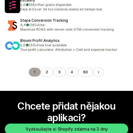
Escalafy
z 5 hvězd
5,0
(68)
•
Plan gratis disponible
Celkový počet recenzí: 68
Dejá el Excel. Ve tus números reales en tiempo real.
Stape Conversion Tracking
z 5 hvězd
4,4
(36)
•
Free
Celkový počet recenzí: 36
Maximize ROAS with server-side GTM conversion tracking
Bloom Profit Analytics
z 5 hvězd
5,0
(33)
•
Free trial available
Celkový počet recenzí: 33
True profit calculator: Attribution + Cost and expense tracker
1
2
3
4
60
Chcete přidat nějakou
aplikaci?
Vyzkoušejte si Shopify zdarma na 3 dny