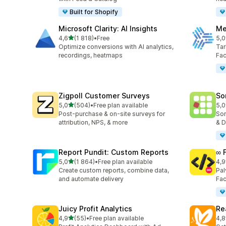
Built for Shopify
Microsoft Clarity: AI Insights
Me
/ 5 tähteä
4,6
(1 818)
•
Free
5,0
1818 arvostelua yhteensä
104
Optimize conversions with AI analytics,
Tar
recordings, heatmaps
Fa
Zigpoll Customer Surveys
So
/ 5 tähteä
5,0
(504)
•
Free plan available
5,0
504 arvostelua yhteensä
132
Post-purchase & on-site surveys for
Sor
attribution, NPS, & more
& D
Report Pundit: Custom Reports
∞ 
/ 5 tähteä
5,0
(1 864)
•
Free plan available
4,9
1864 arvostelua yhteensä
250
Create custom reports, combine data,
Pal
and automate delivery
Fac
Juicy Profit Analytics
Re
/ 5 tähteä
4,9
(55)
•
Free plan available
4,8
55 arvostelua yhteensä
104