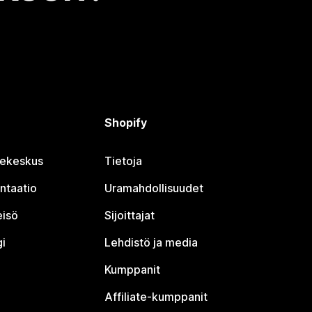
Shopify
jekeskus
Tietoja
ntaatio
Uramahdollisuudet
eisö
Sijoittajat
i
Lehdistö ja media
Kumppanit
Affiliate-kumppanit