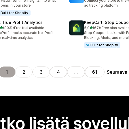
 visual real time insights into what
Connect your store to the 
pens in your store
ad tracking platform
Built for Shopify
: True Profit Analytics
KeepCart: Stop Coupo
/ 5 tähteä
/ 5 tähteä
(803)
•
Free trial available
5,0
(67)
•
Free plan availa
 arvostelua yhteensä
67 arvostelua yhteensä
eProfit tracks accurate Net Profit
Stop Coupon Leaks with E
h real-time analytics
Blocking, Alerts, and more!
Built for Shopify
Seuraava
1
2
3
4
…
61
tko lisätä sovell