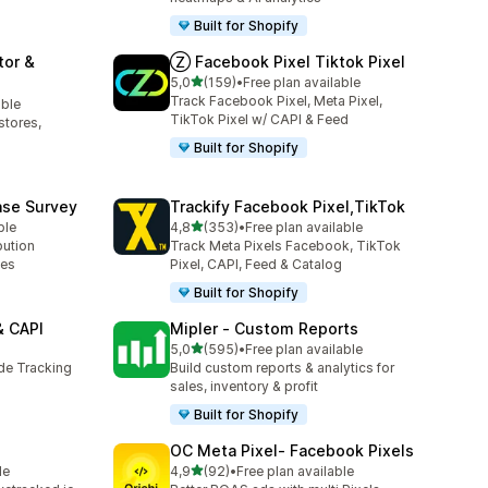
Built for Shopify
tor &
Ⓩ Facebook Pixel Tiktok Pixel
/ 5 tähteä
5,0
(159)
•
Free plan available
159 arvostelua yhteensä
Track Facebook Pixel, Meta Pixel,
able
TikTok Pixel w/ CAPI & Feed
stores,
Built for Shopify
ase Survey
Trackify Facebook Pixel,TikTok
/ 5 tähteä
ble
4,8
(353)
•
Free plan available
353 arvostelua yhteensä
bution
Track Meta Pixels Facebook, TikTok
ses
Pixel, CAPI, Feed & Catalog
Built for Shopify
& CAPI
Mipler ‑ Custom Reports
/ 5 tähteä
5,0
(595)
•
Free plan available
595 arvostelua yhteensä
ide Tracking
Build custom reports & analytics for
sales, inventory & profit
Built for Shopify
OC Meta Pixel‑ Facebook Pixels
/ 5 tähteä
le
4,9
(92)
•
Free plan available
92 arvostelua yhteensä