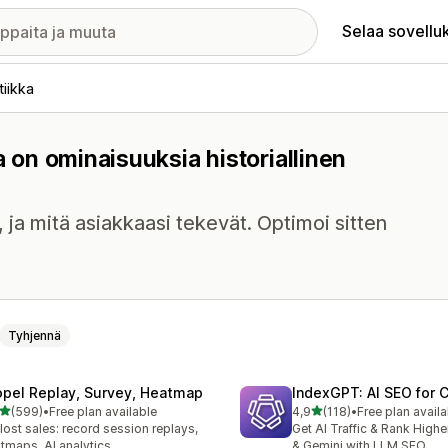
Selaa sovellu
tiikka
a on ominaisuuksia historiallinen
i, ja mitä asiakkaasi tekevät. Optimoi sitten
Tyhjennä
opel Replay, Survey, Heatmap
IndexGPT: AI SEO for
/ 5 tähteä
/ 5 tähteä
(599)
•
Free plan available
4,9
(118)
•
Free plan availa
 arvostelua yhteensä
118 arvostelua yhteensä
 lost sales: record session replays,
Get AI Traffic & Rank High
tmaps, AI analytics
& Gemini with LLM SEO