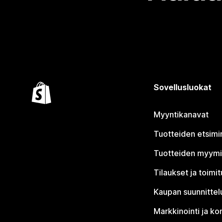
Sovellusluokat
Myyntikanavat
Tuotteiden etsimi
Tuotteiden myym
Tilaukset ja toimi
Kaupan suunnittel
Markkinointi ja ko