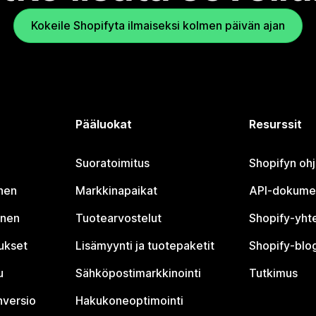
Kokeile Shopifyta ilmaiseksi kolmen päivän ajan
Pääluokat
Resurssit
Suoratoimitus
Shopifyn oh
nen
Markkinapaikat
API-dokume
inen
Tuotearvostelut
Shopify-yht
tukset
Lisämyynti ja tuotepaketit
Shopify-blog
u
Sähköpostimarkkinointi
Tutkimus
nversio
Hakukoneoptimointi