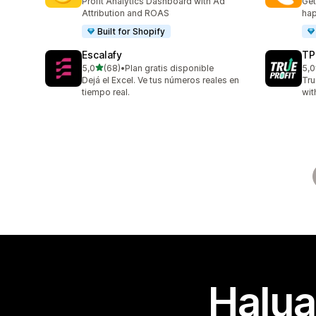
Profit Analytics Dashboard with Ad
Get
Attribution and ROAS
hap
Built for Shopify
Escalafy
TP
/ 5 tähteä
5,0
(68)
•
Plan gratis disponible
5,0
68 arvostelua yhteensä
803
Dejá el Excel. Ve tus números reales en
Tru
tiempo real.
wit
Halua