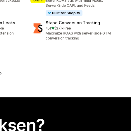
wetracked.io
Better ROAS ads with multi Pixels,
Server-Side CAPI, and Feeds
Built for Shopify
n Leaks
Stape Conversion Tracking
/ 5 tähteä
ble
4,4
(37)
•
Free
37 arvostelua yhteensä
xtension
Maximize ROAS with server-side GTM
conversion tracking
uksen?