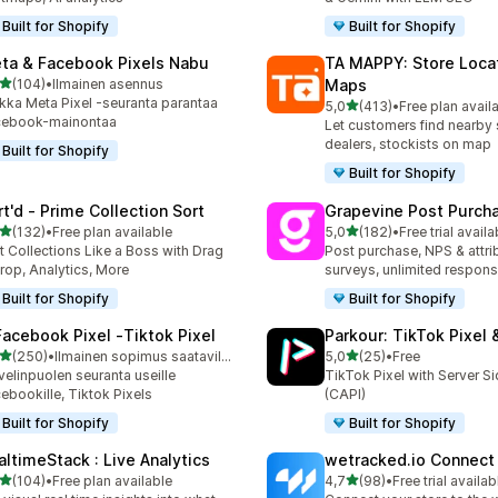
Built for Shopify
Built for Shopify
ta & Facebook Pixels Nabu
TA MAPPY: Store Loca
/ 5 tähteä
(104)
•
Ilmainen asennus
Maps
 arvostelua yhteensä
kka Meta Pixel -seuranta parantaa
/ 5 tähteä
5,0
(413)
•
Free plan avail
413 arvostelua yhteensä
cebook-mainontaa
Let customers find nearby 
dealers, stockists on map
Built for Shopify
Built for Shopify
rt'd ‑ Prime Collection Sort
Grapevine Post Purch
/ 5 tähteä
/ 5 tähteä
(132)
•
Free plan available
5,0
(182)
•
Free trial availa
 arvostelua yhteensä
182 arvostelua yhteensä
t Collections Like a Boss with Drag
Post purchase, NPS & attri
rop, Analytics, More
surveys, unlimited respon
Built for Shopify
Built for Shopify
Facebook Pixel ‑Tiktok Pixel
Parkour: TikTok Pixel 
/ 5 tähteä
/ 5 tähteä
(250)
•
Ilmainen sopimus saatavilla
5,0
(25)
•
Free
 arvostelua yhteensä
25 arvostelua yhteensä
velinpuolen seuranta useille
TikTok Pixel with Server S
ebookille, Tiktok Pixels
(CAPI)
Built for Shopify
Built for Shopify
altimeStack : Live Analytics
wetracked.io Connect
/ 5 tähteä
/ 5 tähteä
(104)
•
Free plan available
4,7
(98)
•
Free trial availab
 arvostelua yhteensä
98 arvostelua yhteensä