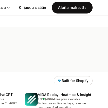
ksia
Kirjaudu sisään
Aloita maksutta
Built for Shopify
 ChatGPT
MIDA Replay, Heatmap & Insight
/ 5 tähteä
ble
4,9
(469)
•
Free plan available
469 arvostelua yhteensä
er in ChatGPT
Fix lost sales: live replays, revenue
heatmaps & AI analytics