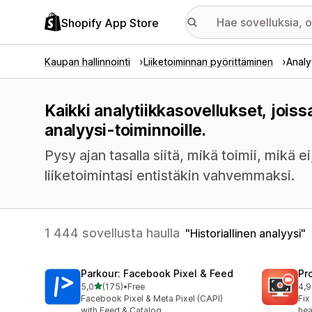
Shopify App Store
Kaupan hallinnointi
Liiketoiminnan pyörittäminen
Analy
Kaikki analytiikkasovellukset, joiss
analyysi-toiminnoille.
Pysy ajan tasalla siitä, mikä toimii, mikä e
liiketoimintasi entistäkin vahvemmaksi.
1 444 sovellusta haulla
Historiallinen analyysi
Parkour: Facebook Pixel & Feed
Pr
/ 5 tähteä
5,0
(175)
•
Free
4,9
175 arvostelua yhteensä
599
Facebook Pixel & Meta Pixel (CAPI)
Fix
with Feed & Catalog
hea