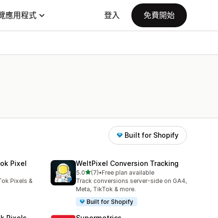
覽應用程式
登入
免費開始
Built for Shopify
ok Pixel
WeltPixel Conversion Tracking
滿分 5 顆星
5.0
(7)
•
Free plan available
共有 7 則評價
Tok Pixels &
Track conversions server-side on GA4,
Meta, TikTok & more.
Built for Shopify
k Pixels
Supermetrics