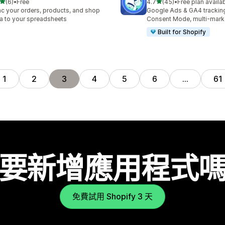
滿分 5 顆星
滿分 5 顆星
(6)
•
Free
4.7
(45)
•
Free plan availa
 6 則評價
共有 45 則評價
c your orders, products, and shop
Google Ads & GA4 trackin
a to your spreadsheets
Consent Mode, multi-mark
Built for Shopify
1
2
3
4
5
6
…
61
要新增應用程式
免費試用 Shopify 3 天