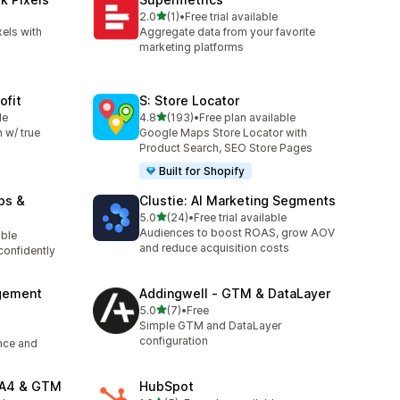
滿分 5 顆星
2.0
(1)
•
Free trial available
共有 1 則評價
els with
Aggregate data from your favorite
)
marketing platforms
ofit
S: Store Locator
滿分 5 顆星
le
4.8
(193)
•
Free plan available
共有 193 則評價
 w/ true
Google Maps Store Locator with
Product Search, SEO Store Pages
Built for Shopify
ps &
Clustie: AI Marketing Segments
滿分 5 顆星
5.0
(24)
•
Free trial available
共有 24 則評價
Audiences to boost ROAS, grow AOV
able
and reduce acquisition costs
confidently
agement
Addingwell ‑ GTM & DataLayer
滿分 5 顆星
5.0
(7)
•
Free
共有 7 則評價
Simple GTM and DataLayer
configuration
ence and
GA4 & GTM
HubSpot