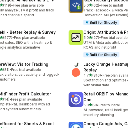
滿分 5 顆星
滿分 5 顆星
(119)
•
Free plan available
5.0
(62)
•
Free to install
 119 則評價
共有 62 則評價
ily analyze LTV & profit and track
Track Facebook & Meta Pix
r ad channels spend.
Conversion API (ex Pixelio
Built for Shopify
ek! ‑ Better Replay & Survey
Origin: Attribution & Pr
滿分 5 顆星
滿分 5 顆星
(577)
•
Free plan available
5.0
(27)
•
Free trial availab
 577 則評價
共有 27 則評價
st sales, SEO with a heatmap &
UTM & Meta ads attribution
gle analytics alternative
ROAS and net profit
Built for Shopify
oreView: Visitor Tracking
Lucky Orange Heatma
滿分 5 顆星
(81)
•
Free trial available
Replay
 81 則評價
ck visitors, cart activity and logged-
滿分 5 顆星
4.7
(810)
•
Free plan avail
共有 810 則評價
customers!
Spot friction and optimize 
with visual data.
fitFinder Profit Calculator
Retail ORBIT by Man
滿分 5 顆星
(14)
•
Free plan available
One
 14 則評價
plete P&L dashboard with ad
滿分 5 顆星
5.0
(9)
•
Free to install
共有 9 則評價
nd synced automatically.
AI-powered, retail intellig
inventory planning
efficient for Sheets & Excel
Omega Google Ads, 