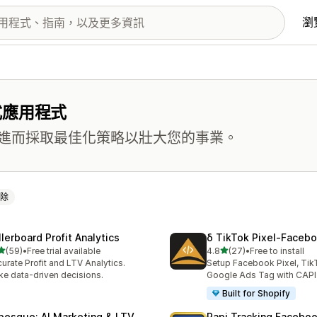
瀏
式應用程式
進而採取最佳化策略以壯大您的事業。
除
llerboard Profit Analytics
δ TikTok Pixel‑Facebo
滿分 5 顆星
滿分 5 顆星
(59)
•
Free trial available
4.8
(27)
•
Free to install
 59 則評價
共有 27 則評價
urate Profit and LTV Analytics.
Setup Facebook Pixel, Tik
e data-driven decisions.
Google Ads Tag with CAPI
Built for Shopify
besgue: AI Marketing & LTV
Rapi Tracking Faceboo