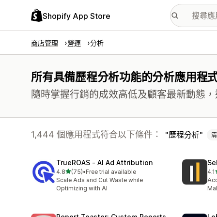
Shopify App Store
商店管理
營運
分析
所有具備歷程分析功能的分析應用程
隨時掌握行銷的成效高低及顧客最新動態，
1,444 個應用程式符合以下條件：
歷程分析
清
TrueROAS ‑ AI Ad Attribution
Se
滿分 5 顆星
4.8
(75)
•
Free trial available
4.1
共有 75 則評價
共有
Scale Ads and Cut Waste while
Acc
Optimizing with AI
Mak
Report Toaster: Custom Reports
Le