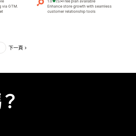
滿分 5 顆星
ble
1.0
(5)
•
Free plan available
共有 5 則評價
g via GTM.
Enhance store growth with seamless
et
customer relationship tools
下一頁
嗎？