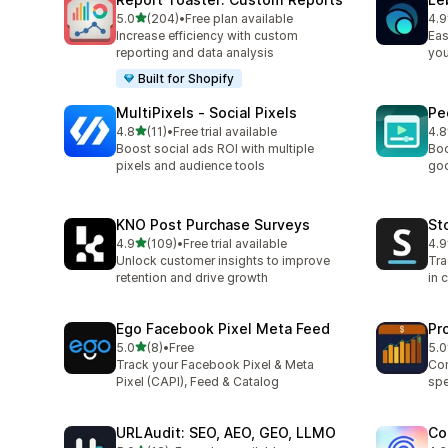
滿分 5 顆星
5.0
(204)
•
Free plan available
4.9
共有 204 則評價
共有
Increase efficiency with custom
Eas
reporting and data analysis
you
Built for Shopify
MultiPixels ‑ Social Pixels
Pe
滿分 5 顆星
4.8
(11)
•
Free trial available
4.8
共有 11 則評價
共有
Boost social ads ROI with multiple
Boo
pixels and audience tools
goo
KNO Post Purchase Surveys
St
滿分 5 顆星
4.9
(109)
•
Free trial available
4.9
共有 109 則評價
共有
Unlock customer insights to improve
Tra
retention and drive growth
in 
Ego Facebook Pixel Meta Feed
Pro
滿分 5 顆星
5.0
(8)
•
Free
5.0
共有 8 則評價
共有
Track your Facebook Pixel & Meta
Com
Pixel (CAPI), Feed & Catalog
spe
URLAudit: SEO, AEO, GEO, LLMO
Co