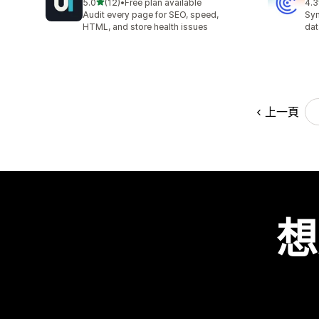
滿分 5 顆星
5.0
(12)
•
Free plan available
4.3
共有 12 則評價
共有
Audit every page for SEO, speed,
Syn
HTML, and store health issues
dat
上一頁
想