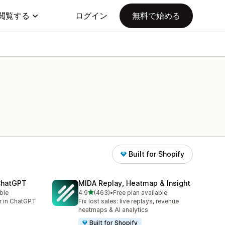
閲覧する
ログイン
無料で始める
Built for Shopify
 ChatGPT
MIDA Replay, Heatmap & Insight
5つ星中
ble
4.9
(463)
•
Free plan available
合計レビュー数：463件
er in ChatGPT
Fix lost sales: live replays, revenue
heatmaps & AI analytics
Built for Shopify