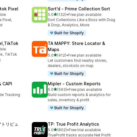
tok Pixel
Sort'd ‑ Prime Collection Sort
5つ星中
able
5.0
(132)
•
Free plan available
合計レビュー数：132件
 Pixel,
Sort Collections Like a Boss with Drag
ed
& Drop, Analytics, More
Built for Shopify
el,TikTok
TA MAPPY: Store Locator &
able
Maps
k, TikTok
5つ星中
5.0
(412)
•
Free plan available
合計レビュー数：412件
g
Let customers find nearby stores,
dealers, stockists on map
Built for Shopify
& CAPI
Mipler ‑ Custom Reports
5つ星中
5.0
(593)
•
Free plan available
合計レビュー数：593件
ide Tracking
Build custom reports & analytics for
sales, inventory & profit
Built for Shopify
 アトリビュ
TP: True Profit Analytics
5つ星中
5.0
(802)
•
Free trial available
合計レビュー数：802件
TrueProfit tracks accurate Net Profit