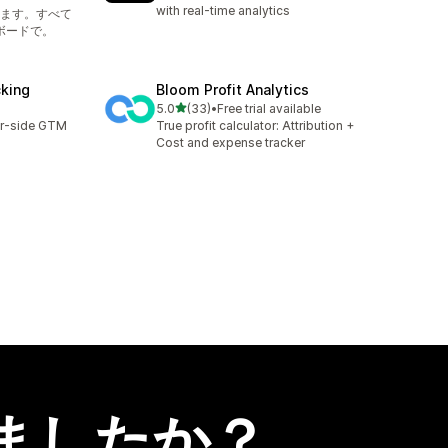
with real-time analytics
ます。すべて
ボードで。
cking
Bloom Profit Analytics
5つ星中
5.0
(33)
•
Free trial available
合計レビュー数：33件
er-side GTM
True profit calculator: Attribution +
Cost and expense tracker
ましたか？