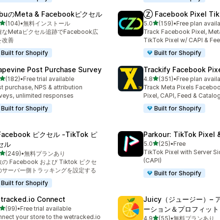
buのMeta & Facebookピクセル
Ⓩ Facebook Pixel Tik
5つ星中
5つ星中
(104)
•
無料インストール
5.0
(159)
•
Free plan avail
計レビュー数：104件
合計レビュー数：159件
なMetaピクセル追跡でFacebook広
Track Facebook Pixel, Meta
を改善
TikTok Pixel w/ CAPI & Fe
Built for Shopify
Built for Shopify
apevine Post Purchase Survey
Trackify Facebook Pix
5つ星中
5つ星中
(182)
•
Free trial available
4.8
(351)
•
Free plan avail
計レビュー数：182件
合計レビュー数：351件
t purchase, NPS & attribution
Track Meta Pixels Faceboo
veys, unlimited responses
Pixel, CAPI, Feed & Catalo
Built for Shopify
Built for Shopify
Facebook ピクセル ‑TikTok ピ
Parkour: TikTok Pixel 
5つ星中
セル
5.0
(25)
•
Free
合計レビュー数：25件
TikTok Pixel with Server S
5つ星中
(249)
•
無料プランあり
計レビュー数：249件
(CAPI)
の Facebook および Tiktok ピクセ
のサーバー側トラッキングを設定する
Built for Shopify
Built for Shopify
tracked.io Connect
Juicy（ジュージー）–
5つ星中
(99)
•
Free trial available
ーション＆プロフィット
計レビュー数：99件
nect your store to the wetracked.io
5つ星中
4.9
(55)
•
無料プランあり