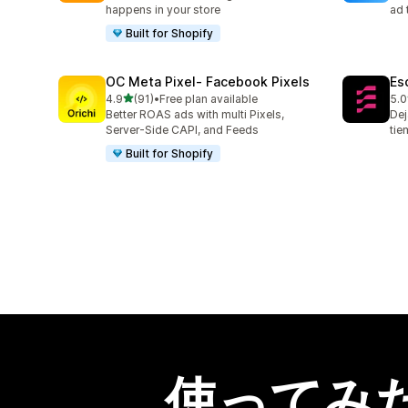
happens in your store
ad 
Built for Shopify
OC Meta Pixel‑ Facebook Pixels
Es
5つ星中
4.9
(91)
•
Free plan available
5.0
合計レビュー数：91件
合
Better ROAS ads with multi Pixels,
Dej
Server-Side CAPI, and Feeds
tie
Built for Shopify
使ってみ