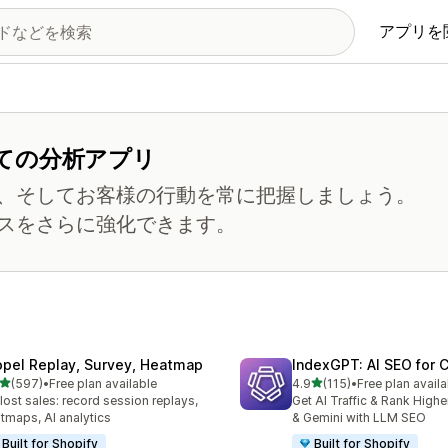
アプリを
ての分析アプリ
、そしてお客様の行動を常に把握しましょう。
スをさらに強化できます。
opel Replay, Survey, Heatmap
IndexGPT: AI SEO for
5つ星中
5つ星中
(597)
•
Free plan available
4.9
(115)
•
Free plan availa
計レビュー数：597件
合計レビュー数：115件
 lost sales: record session replays,
Get AI Traffic & Rank High
tmaps, AI analytics
& Gemini with LLM SEO
Built for Shopify
Built for Shopify