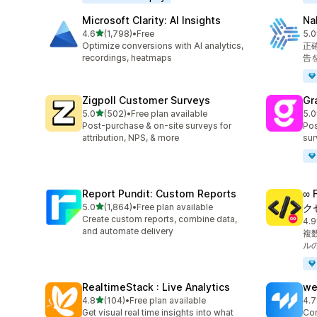
Microsoft Clarity: AI Insights
Na
5つ星中
4.6
(1,798)
•
Free
5.0
合計レビュー数：1798件
合
Optimize conversions with AI analytics,
正確
recordings, heatmaps
告
Zigpoll Customer Surveys
Gr
5つ星中
5.0
(502)
•
Free plan available
5.0
合計レビュー数：502件
合
Post-purchase & on-site surveys for
Pos
attribution, NPS, & more
sur
Report Pundit: Custom Reports
∞ 
5つ星中
5.0
(1,864)
•
Free plan available
ク
合計レビュー数：1864件
Create custom reports, combine data,
4.9
合
and automate delivery
複数
ル
RealtimeStack : Live Analytics
we
5つ星中
4.8
(104)
•
Free plan available
4.7
合計レビュー数：104件
合
Get visual real time insights into what
Con