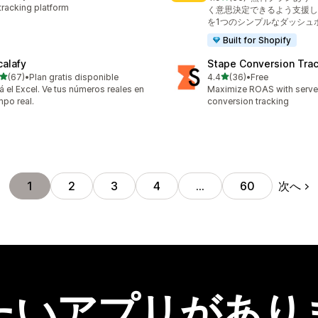
合計レビュー数：55件
tracking platform
く意思決定できるよう支援し
を1つのシンプルなダッシュ
Built for Shopify
calafy
Stape Conversion Tra
5つ星中
5つ星中
(67)
•
Plan gratis disponible
4.4
(36)
•
Free
計レビュー数：67件
合計レビュー数：36件
á el Excel. Ve tus números reales en
Maximize ROAS with serv
mpo real.
conversion tracking
次へ
1
2
3
4
…
60
たいアプリがあり