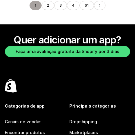
1
2
3
4
61
Quer adicionar um app?
Faça uma avaliação gratuita da Shopify por 3 dias
Categorias de app
Principais categorias
Canais de vendas
Dropshipping
Encontrar produtos
Marketplaces