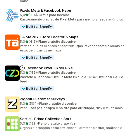
calor
Pixels Meta & Facebook Nabu
de 5 estrelas
5,0
(104)
•
Grátis para instalar
104 avaliações ao todo
Rastreamento preciso de Pixel Meta para melhorar seus anúncios
Built for Shopify
TA MAPPY: Store Locator & Maps
de 5 estrelas
5,0
(413)
•
Plano gratuito disponível
413 avaliações ao todo
Permita que os clientes encontrem lojas, revendedores e locais de
estoque próximos no mapa
Built for Shopify
Ⓩ Facebook Pixel Tiktok Pixel
de 5 estrelas
5,0
(159)
•
Plano gratuito disponível
159 avaliações ao todo
Rastreie o Facebook Pixel, o Meta Pixel e o TikTok Pixel com CAPI e
feed
Built for Shopify
Zigpoll Customer Surveys
de 5 estrelas
5,0
(504)
•
Plano gratuito disponível
504 avaliações ao todo
Pesquisas pós-compra e no site para atribuição, NPS e muito mais
Sort'd ‑ Prime Collection Sort
de 5 estrelas
5,0
(132)
•
Plano gratuito disponível
132 avaliações ao todo
Organize coleções como profissional: arrastar e soltar, análises e