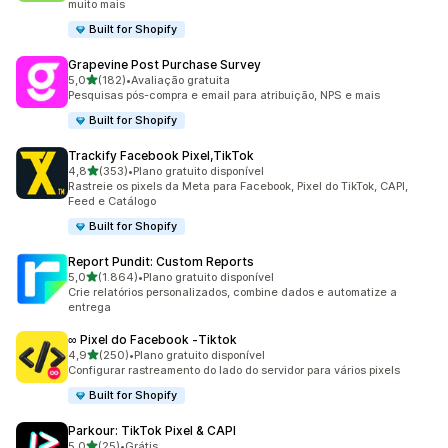
muito mais
Built for Shopify
Grapevine Post Purchase Survey
de 5 estrelas
5,0
(182)
•
Avaliação gratuita
182 avaliações ao todo
Pesquisas pós-compra e email para atribuição, NPS e mais
Built for Shopify
Trackify Facebook Pixel,TikTok
de 5 estrelas
4,8
(353)
•
Plano gratuito disponível
353 avaliações ao todo
Rastreie os pixels da Meta para Facebook, Pixel do TikTok, CAPI,
Feed e Catálogo
Built for Shopify
Report Pundit: Custom Reports
de 5 estrelas
5,0
(1.864)
•
Plano gratuito disponível
1864 avaliações ao todo
Crie relatórios personalizados, combine dados e automatize a
entrega
∞ Pixel do Facebook ‑Tiktok
de 5 estrelas
4,9
(250)
•
Plano gratuito disponível
250 avaliações ao todo
Configurar rastreamento do lado do servidor para vários pixels
Built for Shopify
Parkour: TikTok Pixel & CAPI
de 5 estrelas
5,0
(25)
•
Grátis