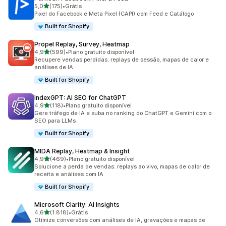
de 5 estrelas
5,0
(175)
•
Grátis
175 avaliações ao todo
Pixel do Facebook e Meta Pixel (CAPI) com Feed e Catálogo
Built for Shopify
Propel Replay, Survey, Heatmap
de 5 estrelas
4,9
(599)
•
Plano gratuito disponível
599 avaliações ao todo
Recupere vendas perdidas: replays de sessão, mapas de calor e
análises de IA
Built for Shopify
IndexGPT: AI SEO for ChatGPT
de 5 estrelas
4,9
(118)
•
Plano gratuito disponível
118 avaliações ao todo
Gere tráfego de IA e suba no ranking do ChatGPT e Gemini com o
SEO para LLMs
Built for Shopify
MIDA Replay, Heatmap & Insight
de 5 estrelas
4,9
(469)
•
Plano gratuito disponível
469 avaliações ao todo
Solucione a perda de vendas: replays ao vivo, mapas de calor de
receita e análises com IA
Built for Shopify
Microsoft Clarity: AI Insights
de 5 estrelas
4,6
(1.818)
•
Grátis
1818 avaliações ao todo
Otimize conversões com análises de IA, gravações e mapas de