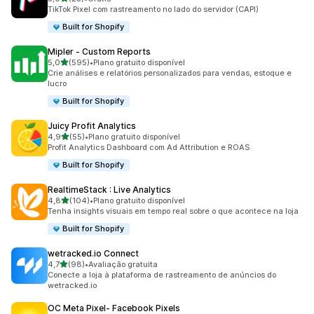
25 avaliações ao todo
TikTok Pixel com rastreamento no lado do servidor (CAPI)
Built for Shopify
Mipler ‑ Custom Reports
de 5 estrelas
5,0
(595)
•
Plano gratuito disponível
595 avaliações ao todo
Crie análises e relatórios personalizados para vendas, estoque e
lucro
Built for Shopify
Juicy Profit Analytics
de 5 estrelas
4,9
(55)
•
Plano gratuito disponível
55 avaliações ao todo
Profit Analytics Dashboard com Ad Attribution e ROAS
Built for Shopify
RealtimeStack : Live Analytics
de 5 estrelas
4,8
(104)
•
Plano gratuito disponível
104 avaliações ao todo
Tenha insights visuais em tempo real sobre o que acontece na loja
Built for Shopify
wetracked.io Connect
de 5 estrelas
4,7
(98)
•
Avaliação gratuita
98 avaliações ao todo
Conecte a loja à plataforma de rastreamento de anúncios do
wetracked.io
OC Meta Pixel‑ Facebook Pixels