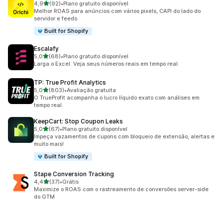
de 5 estrelas
4,9
(92)
•
Plano gratuito disponível
92 avaliações ao todo
Melhor ROAS para anúncios com vários pixels, CAPI do lado do
servidor e feeds
Built for Shopify
Escalafy
de 5 estrelas
5,0
(68)
•
Plano gratuito disponível
68 avaliações ao todo
Larga o Excel. Veja seus números reais em tempo real.
TP: True Profit Analytics
de 5 estrelas
5,0
(803)
•
Avaliação gratuita
803 avaliações ao todo
O TrueProfit acompanha o lucro líquido exato com análises em
tempo real.
KeepCart: Stop Coupon Leaks
de 5 estrelas
5,0
(67)
•
Plano gratuito disponível
67 avaliações ao todo
Impeça vazamentos de cupons com bloqueio de extensão, alertas e
muito mais!
Built for Shopify
Stape Conversion Tracking
de 5 estrelas
4,4
(37)
•
Grátis
37 avaliações ao todo
Maximize o ROAS com o rastreamento de conversões server-side
do GTM