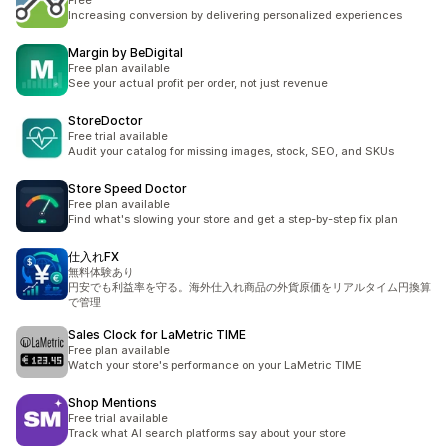
Free
Increasing conversion by delivering personalized experiences
Margin by BeDigital
Free plan available
See your actual profit per order, not just revenue
StoreDoctor
Free trial available
Audit your catalog for missing images, stock, SEO, and SKUs
Store Speed Doctor
Free plan available
Find what's slowing your store and get a step-by-step fix plan
仕入れFX
無料体験あり
円安でも利益率を守る。海外仕入れ商品の外貨原価をリアルタイム円換算
で管理
Sales Clock for LaMetric TIME
Free plan available
Watch your store's performance on your LaMetric TIME
Shop Mentions
Free trial available
Track what AI search platforms say about your store