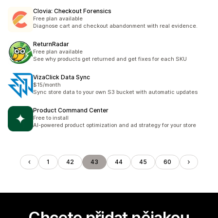
Clovia: Checkout Forensics
Free plan available
Diagnose cart and checkout abandonment with real evidence.
ReturnRadar
Free plan available
See why products get returned and get fixes for each SKU
VizaClick Data Sync
$15/month
Sync store data to your own S3 bucket with automatic updates
Product Command Center
Free to install
AI-powered product optimization and ad strategy for your store
1
42
43
44
45
60
Chcete přidat nějakou