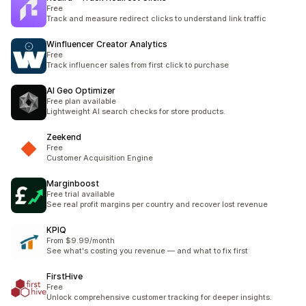
Free
Track and measure redirect clicks to understand link traffic
Winfluencer Creator Analytics
Free
Track influencer sales from first click to purchase
AI Geo Optimizer
Free plan available
Lightweight AI search checks for store products.
Zeekend
Free
Customer Acquisition Engine
Marginboost
Free trial available
See real profit margins per country and recover lost revenue
KPIQ
From $9.99/month
See what's costing you revenue — and what to fix first
FirstHive
Free
Unlock comprehensive customer tracking for deeper insights.