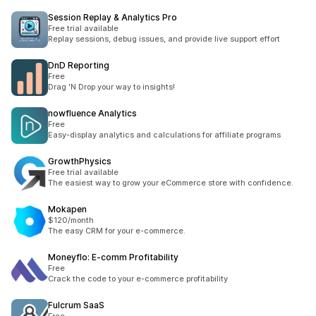
Session Replay & Analytics Pro
Free trial available
Replay sessions, debug issues, and provide live support effort
DnD Reporting
Free
Drag 'N Drop your way to insights!
nowfluence Analytics
Free
Easy-display analytics and calculations for affiliate programs
GrowthPhysics
Free trial available
The easiest way to grow your eCommerce store with confidence.
Mokapen
$120/month
The easy CRM for your e-commerce.
Moneyflo: E‑comm Profitability
Free
Crack the code to your e-commerce profitability
Fulcrum SaaS