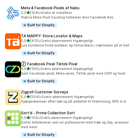
Meta & Facebook Pixels af Nabu
ud af 5 stjerner
5,0
(104)
•
Gratis at installere
104 anmeldelser i alt
Præcis Meta Pixel tracking forbedrer dine Facebook Ads
Built for Shopify
TA MAPPY: Store Locator & Maps
ud af 5 stjerner
5,0
(413)
•
Gratis abonnement tilgængeligt
413 anmeldelser i alt
Lad kunderne finde butikker og forhandlere i nærheden på et kort
Built for Shopify
Ⓩ Facebook Pixel Tiktok Pixel
ud af 5 stjerner
5,0
(159)
•
Gratis abonnement tilgængeligt
159 anmeldelser i alt
Spor Facebook-pixel, Meta-pixel, TikTok-pixel med CAPI og feed
Built for Shopify
Zigpoll Customer Surveys
ud af 5 stjerner
5,0
(504)
•
Gratis abonnement tilgængeligt
504 anmeldelser i alt
Spørgeskemaer efter køb og på websitet til tilskrivning, NPS m.m.
Sort'd ‑ Prime Collection Sort
ud af 5 stjerner
5,0
(132)
•
Gratis abonnement tilgængeligt
132 anmeldelser i alt
Sorter kollektioner som en professionel med træk og slip, analyser
med mere
Built for Shopify