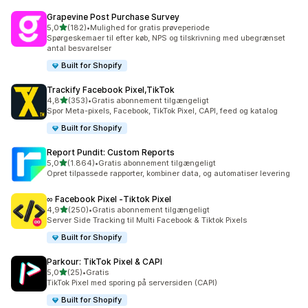
Grapevine Post Purchase Survey
ud af 5 stjerner
5,0
(182)
•
Mulighed for gratis prøveperiode
182 anmeldelser i alt
Spørgeskemaer til efter køb, NPS og tilskrivning med ubegrænset
antal besvarelser
Built for Shopify
Trackify Facebook Pixel,TikTok
ud af 5 stjerner
4,8
(353)
•
Gratis abonnement tilgængeligt
353 anmeldelser i alt
Spor Meta-pixels, Facebook, TikTok Pixel, CAPI, feed og katalog
Built for Shopify
Report Pundit: Custom Reports
ud af 5 stjerner
5,0
(1.864)
•
Gratis abonnement tilgængeligt
1864 anmeldelser i alt
Opret tilpassede rapporter, kombiner data, og automatiser levering
∞ Facebook Pixel ‑Tiktok Pixel
ud af 5 stjerner
4,9
(250)
•
Gratis abonnement tilgængeligt
250 anmeldelser i alt
Server Side Tracking til Multi Facebook & Tiktok Pixels
Built for Shopify
Parkour: TikTok Pixel & CAPI
ud af 5 stjerner
5,0
(25)
•
Gratis
25 anmeldelser i alt
TikTok Pixel med sporing på serversiden (CAPI)
Built for Shopify