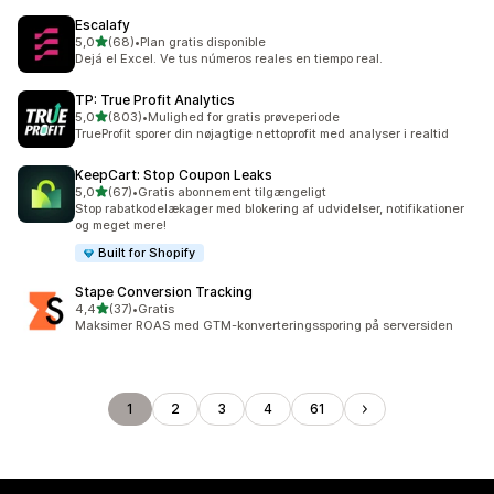
Escalafy
ud af 5 stjerner
5,0
(68)
•
Plan gratis disponible
68 anmeldelser i alt
Dejá el Excel. Ve tus números reales en tiempo real.
TP: True Profit Analytics
ud af 5 stjerner
5,0
(803)
•
Mulighed for gratis prøveperiode
803 anmeldelser i alt
TrueProfit sporer din nøjagtige nettoprofit med analyser i realtid
KeepCart: Stop Coupon Leaks
ud af 5 stjerner
5,0
(67)
•
Gratis abonnement tilgængeligt
67 anmeldelser i alt
Stop rabatkodelækager med blokering af udvidelser, notifikationer
og meget mere!
Built for Shopify
Stape Conversion Tracking
ud af 5 stjerner
4,4
(37)
•
Gratis
37 anmeldelser i alt
Maksimer ROAS med GTM-konverteringssporing på serversiden
1
2
3
4
61