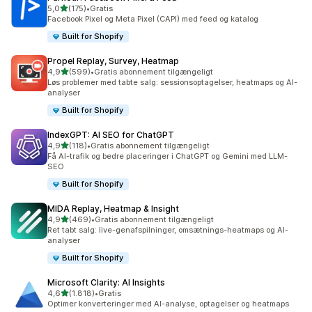
ud af 5 stjerner
5,0
(175)
•
Gratis
175 anmeldelser i alt
Facebook Pixel og Meta Pixel (CAPI) med feed og katalog
Built for Shopify
Propel Replay, Survey, Heatmap
ud af 5 stjerner
4,9
(599)
•
Gratis abonnement tilgængeligt
599 anmeldelser i alt
Løs problemer med tabte salg: sessionsoptagelser, heatmaps og AI-
analyser
Built for Shopify
IndexGPT: AI SEO for ChatGPT
ud af 5 stjerner
4,9
(118)
•
Gratis abonnement tilgængeligt
118 anmeldelser i alt
Få AI-trafik og bedre placeringer i ChatGPT og Gemini med LLM-
SEO
Built for Shopify
MIDA Replay, Heatmap & Insight
ud af 5 stjerner
4,9
(469)
•
Gratis abonnement tilgængeligt
469 anmeldelser i alt
Ret tabt salg: live-genafspilninger, omsætnings-heatmaps og AI-
analyser
Built for Shopify
Microsoft Clarity: AI Insights
ud af 5 stjerner
4,6
(1.818)
•
Gratis
1818 anmeldelser i alt
Optimer konverteringer med AI-analyse, optagelser og heatmaps