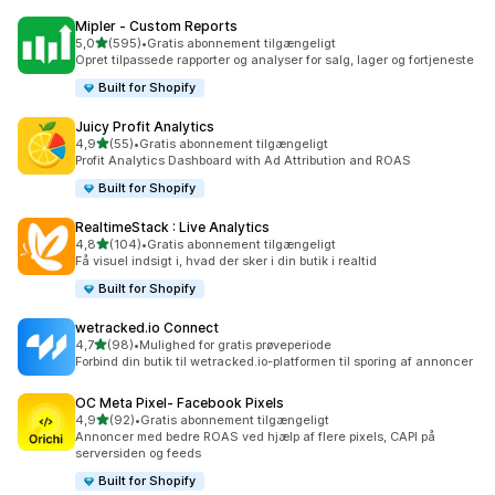
Mipler ‑ Custom Reports
ud af 5 stjerner
5,0
(595)
•
Gratis abonnement tilgængeligt
595 anmeldelser i alt
Opret tilpassede rapporter og analyser for salg, lager og fortjeneste
Built for Shopify
Juicy Profit Analytics
ud af 5 stjerner
4,9
(55)
•
Gratis abonnement tilgængeligt
55 anmeldelser i alt
Profit Analytics Dashboard with Ad Attribution and ROAS
Built for Shopify
RealtimeStack : Live Analytics
ud af 5 stjerner
4,8
(104)
•
Gratis abonnement tilgængeligt
104 anmeldelser i alt
Få visuel indsigt i, hvad der sker i din butik i realtid
Built for Shopify
wetracked.io Connect
ud af 5 stjerner
4,7
(98)
•
Mulighed for gratis prøveperiode
98 anmeldelser i alt
Forbind din butik til wetracked.io-platformen til sporing af annoncer
OC Meta Pixel‑ Facebook Pixels
ud af 5 stjerner
4,9
(92)
•
Gratis abonnement tilgængeligt
92 anmeldelser i alt
Annoncer med bedre ROAS ved hjælp af flere pixels, CAPI på
serversiden og feeds
Built for Shopify