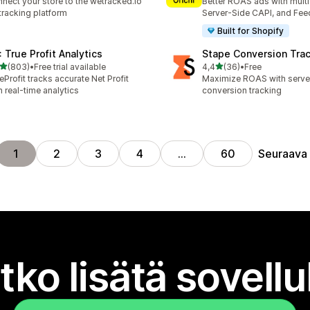
nect your store to the wetracked.io
Better ROAS ads with multi 
tracking platform
Server-Side CAPI, and Fee
Built for Shopify
: True Profit Analytics
Stape Conversion Tra
/ 5 tähteä
/ 5 tähteä
(803)
•
Free trial available
4,4
(36)
•
Free
 arvostelua yhteensä
36 arvostelua yhteensä
eProfit tracks accurate Net Profit
Maximize ROAS with serv
h real-time analytics
conversion tracking
Seuraava
1
2
3
4
…
60
tko lisätä sovell