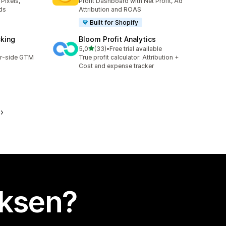
Pixels,
Profit Dashboard with Net Profit, Ad
ds
Attribution and ROAS
Built for Shopify
cking
Bloom Profit Analytics
/ 5 tähteä
5,0
(33)
•
Free trial available
33 arvostelua yhteensä
er-side GTM
True profit calculator: Attribution +
Cost and expense tracker
uksen?