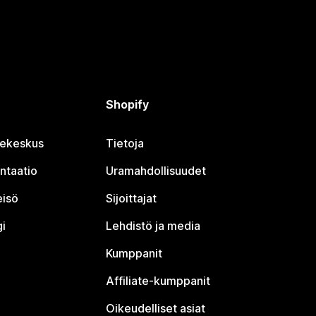
Shopify
jekeskus
Tietoja
ntaatio
Uramahdollisuudet
eisö
Sijoittajat
i
Lehdistö ja media
Kumppanit
Affiliate-kumppanit
Oikeudelliset asiat