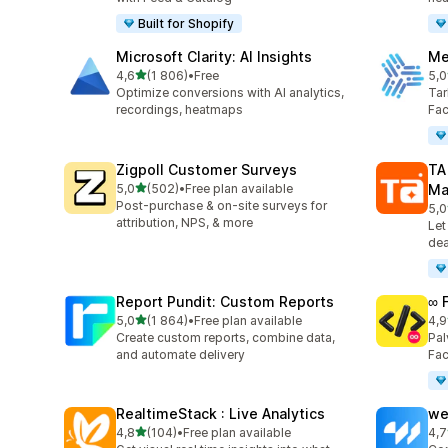
Built for Shopify
Microsoft Clarity: AI Insights
Me
/ 5 tähteä
4,6
(1 806)
•
Free
5,0
1806 arvostelua yhteensä
104
Optimize conversions with AI analytics,
Tar
recordings, heatmaps
Fa
Zigpoll Customer Surveys
TA
/ 5 tähteä
5,0
(502)
•
Free plan available
Ma
502 arvostelua yhteensä
Post-purchase & on-site surveys for
5,0
413
attribution, NPS, & more
Let
dea
Report Pundit: Custom Reports
∞ 
/ 5 tähteä
5,0
(1 864)
•
Free plan available
4,9
1864 arvostelua yhteensä
249
Create custom reports, combine data,
Pal
and automate delivery
Fac
RealtimeStack : Live Analytics
we
/ 5 tähteä
4,8
(104)
•
Free plan available
4,7
104 arvostelua yhteensä
99 