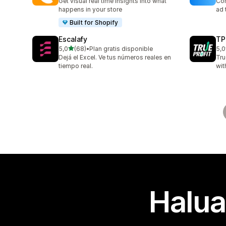
Get visual real time insights into what
Con
happens in your store
ad 
Built for Shopify
Escalafy
TP
/ 5 tähteä
5,0
(68)
•
Plan gratis disponible
5,0
68 arvostelua yhteensä
803
Dejá el Excel. Ve tus números reales en
Tru
tiempo real.
wit
Halua