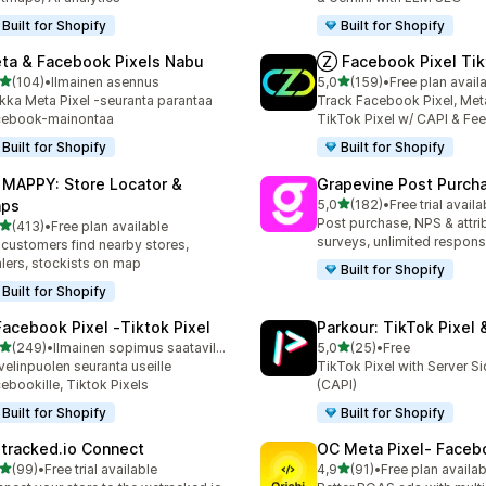
Built for Shopify
Built for Shopify
ta & Facebook Pixels Nabu
Ⓩ Facebook Pixel Tik
/ 5 tähteä
/ 5 tähteä
(104)
•
Ilmainen asennus
5,0
(159)
•
Free plan avail
 arvostelua yhteensä
159 arvostelua yhteensä
kka Meta Pixel -seuranta parantaa
Track Facebook Pixel, Meta
cebook-mainontaa
TikTok Pixel w/ CAPI & Fe
Built for Shopify
Built for Shopify
 MAPPY: Store Locator &
Grapevine Post Purch
/ 5 tähteä
ps
5,0
(182)
•
Free trial availa
182 arvostelua yhteensä
Post purchase, NPS & attri
/ 5 tähteä
(413)
•
Free plan available
 arvostelua yhteensä
surveys, unlimited respon
 customers find nearby stores,
lers, stockists on map
Built for Shopify
Built for Shopify
Facebook Pixel ‑Tiktok Pixel
Parkour: TikTok Pixel 
/ 5 tähteä
/ 5 tähteä
(249)
•
Ilmainen sopimus saatavilla
5,0
(25)
•
Free
 arvostelua yhteensä
25 arvostelua yhteensä
velinpuolen seuranta useille
TikTok Pixel with Server S
ebookille, Tiktok Pixels
(CAPI)
Built for Shopify
Built for Shopify
tracked.io Connect
OC Meta Pixel‑ Faceb
/ 5 tähteä
/ 5 tähteä
(99)
•
Free trial available
4,9
(91)
•
Free plan availab
arvostelua yhteensä
91 arvostelua yhteensä