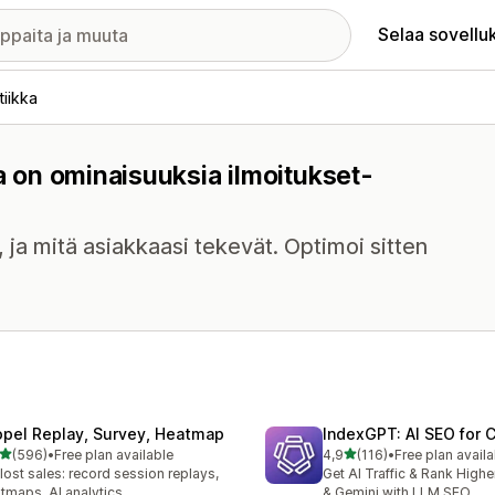
Selaa sovellu
tiikka
sa on ominaisuuksia ilmoitukset-
i, ja mitä asiakkaasi tekevät. Optimoi sitten
opel Replay, Survey, Heatmap
IndexGPT: AI SEO for
/ 5 tähteä
/ 5 tähteä
(596)
•
Free plan available
4,9
(116)
•
Free plan availa
 arvostelua yhteensä
116 arvostelua yhteensä
 lost sales: record session replays,
Get AI Traffic & Rank High
tmaps, AI analytics
& Gemini with LLM SEO