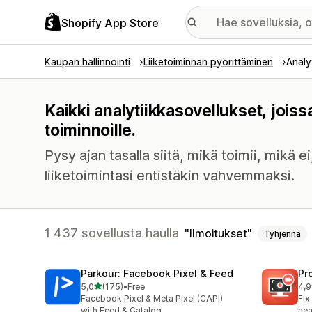
Shopify App Store
Kaupan hallinnointi
Liiketoiminnan pyörittäminen
Analy
Kaikki analytiikkasovellukset, jois
toiminnoille.
Pysy ajan tasalla siitä, mikä toimii, mikä e
liiketoimintasi entistäkin vahvemmaksi.
1 437 sovellusta haulla
Ilmoitukset
Tyhjennä
Parkour: Facebook Pixel & Feed
Pr
/ 5 tähteä
5,0
(175)
•
Free
4,9
175 arvostelua yhteensä
596
Facebook Pixel & Meta Pixel (CAPI)
Fix
with Feed & Catalog
hea