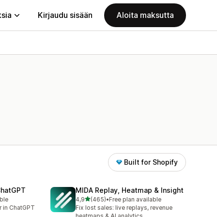
ksia
Kirjaudu sisään
Aloita maksutta
Built for Shopify
 ChatGPT
MIDA Replay, Heatmap & Insight
/ 5 tähteä
ble
4,9
(465)
•
Free plan available
465 arvostelua yhteensä
er in ChatGPT
Fix lost sales: live replays, revenue
heatmaps & AI analytics