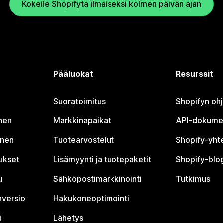
Kokeile Shopifyta ilmaiseksi kolmen päivän ajan
Pääluokat
Resurssit
Suoratoimitus
Shopifyn oh
nen
Markkinapaikat
API-dokume
inen
Tuotearvostelut
Shopify-yht
tukset
Lisämyynti ja tuotepaketit
Shopify-blog
u
Sähköpostimarkkinointi
Tutkimus
nversio
Hakukoneoptimointi
i
Lähetys