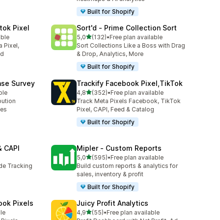
Built for Shopify
tok Pixel
Sort'd ‑ Prime Collection Sort
/ 5 tähteä
able
5,0
(132)
•
Free plan available
132 arvostelua yhteensä
 Pixel,
Sort Collections Like a Boss with Drag
ed
& Drop, Analytics, More
Built for Shopify
ase Survey
Trackify Facebook Pixel,TikTok
/ 5 tähteä
ble
4,8
(352)
•
Free plan available
352 arvostelua yhteensä
bution
Track Meta Pixels Facebook, TikTok
ses
Pixel, CAPI, Feed & Catalog
Built for Shopify
& CAPI
Mipler ‑ Custom Reports
/ 5 tähteä
5,0
(595)
•
Free plan available
595 arvostelua yhteensä
ide Tracking
Build custom reports & analytics for
sales, inventory & profit
Built for Shopify
ook Pixels
Juicy Profit Analytics
/ 5 tähteä
le
4,9
(55)
•
Free plan available
55 arvostelua yhteensä