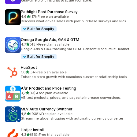
Real-time profit insights to scale your store.
Pathlight Post Purchase Survey
/ 5 tähteä
4,6
(17)
•
Free plan available
17 arvostelua yhteensä
Discover what drives sales with post purchase surveys and NPS
Built for Shopify
Omega Google Ads, GA4 & GTM
/ 5 tähteä
4,7
(45)
•
Free plan available
45 arvostelua yhteensä
Google Ads & GA4 tracking via GTM. Consent Mode, multi-market
Built for Shopify
HubSpot
/ 5 tähteä
1,0
(5)
•
Free plan available
5 arvostelua yhteensä
Enhance store growth with seamless customer relationship tools
A/B: Product and Price Testing
/ 5 tähteä
3,7
(13)
•
Free plan available
13 arvostelua yhteensä
AB test products, prices, and pages to increase conversions.
MLV Auto Currency Switcher
/ 5 tähteä
4,8
(938)
•
Free plan available
938 arvostelua yhteensä
Streamline global shopping with automatic currency converter
Hotjar Install
/ 5 tähteä
4,3
(86)
•
Free trial available
86 arvostelua yhteensä