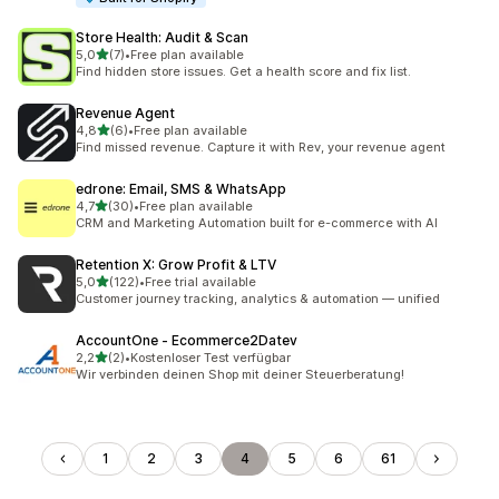
Store Health: Audit & Scan
/ 5 tähteä
5,0
(7)
•
Free plan available
7 arvostelua yhteensä
Find hidden store issues. Get a health score and fix list.
Revenue Agent
/ 5 tähteä
4,8
(6)
•
Free plan available
6 arvostelua yhteensä
Find missed revenue. Capture it with Rev, your revenue agent
edrone: Email, SMS & WhatsApp
/ 5 tähteä
4,7
(30)
•
Free plan available
30 arvostelua yhteensä
CRM and Marketing Automation built for e-commerce with AI
Retention X: Grow Profit & LTV
/ 5 tähteä
5,0
(122)
•
Free trial available
122 arvostelua yhteensä
Customer journey tracking, analytics & automation — unified
AccountOne ‑ Ecommerce2Datev
/ 5 tähteä
2,2
(2)
•
Kostenloser Test verfügbar
2 arvostelua yhteensä
Wir verbinden deinen Shop mit deiner Steuerberatung!
1
2
3
4
5
6
61