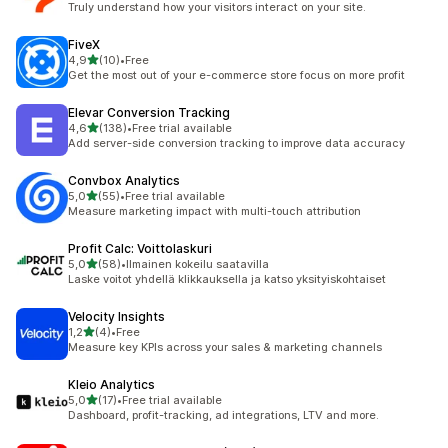
Truly understand how your visitors interact on your site.
FiveX
/ 5 tähteä
4,9
(10)
•
Free
10 arvostelua yhteensä
Get the most out of your e-commerce store focus on more profit
Elevar Conversion Tracking
/ 5 tähteä
4,6
(138)
•
Free trial available
138 arvostelua yhteensä
Add server-side conversion tracking to improve data accuracy
Convbox Analytics
/ 5 tähteä
5,0
(55)
•
Free trial available
55 arvostelua yhteensä
Measure marketing impact with multi-touch attribution
Profit Calc: Voittolaskuri
/ 5 tähteä
5,0
(58)
•
Ilmainen kokeilu saatavilla
58 arvostelua yhteensä
Laske voitot yhdellä klikkauksella ja katso yksityiskohtaiset
Velocity Insights
/ 5 tähteä
1,2
(4)
•
Free
4 arvostelua yhteensä
Measure key KPIs across your sales & marketing channels
Kleio Analytics
/ 5 tähteä
5,0
(17)
•
Free trial available
17 arvostelua yhteensä
Dashboard, profit-tracking, ad integrations, LTV and more.