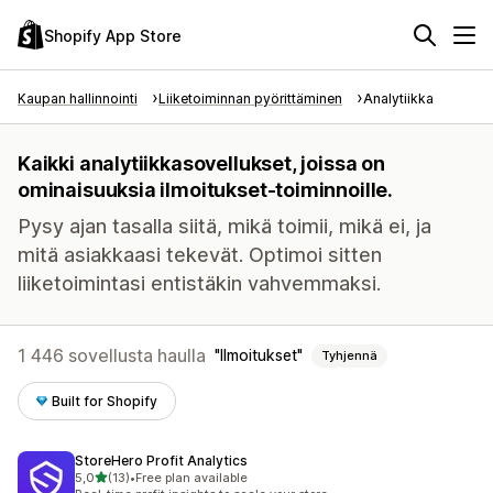
Shopify App Store
Kaupan hallinnointi
Liiketoiminnan pyörittäminen
Analytiikka
Kaikki analytiikkasovellukset, joissa on
ominaisuuksia ilmoitukset-toiminnoille.
Pysy ajan tasalla siitä, mikä toimii, mikä ei, ja
mitä asiakkaasi tekevät. Optimoi sitten
liiketoimintasi entistäkin vahvemmaksi.
1 446 sovellusta haulla
Ilmoitukset
Tyhjennä
Built for Shopify
StoreHero Profit Analytics
/ 5 tähteä
5,0
(13)
•
Free plan available
13 arvostelua yhteensä