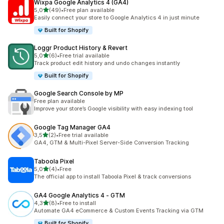
Wixpa Google Analytics 4 (GA4)
/ 5 tähteä
5,0
(49)
•
Free plan available
49 arvostelua yhteensä
Easily connect your store to Google Analytics 4 in just minute
Built for Shopify
Loggr Product History & Revert
/ 5 tähteä
5,0
(6)
•
Free trial available
6 arvostelua yhteensä
Track product edit history and undo changes instantly
Built for Shopify
Google Search Console by MP
Free plan available
Improve your store’s Google visibility with easy indexing tool
Google Tag Manager GA4
/ 5 tähteä
3,5
(2)
•
Free trial available
2 arvostelua yhteensä
GA4, GTM & Multi-Pixel Server-Side Conversion Tracking
Taboola Pixel
/ 5 tähteä
5,0
(4)
•
Free
4 arvostelua yhteensä
The official app to install Taboola Pixel & track conversions
GA4 Google Analytics 4 ‑ GTM
/ 5 tähteä
4,3
(8)
•
Free to install
8 arvostelua yhteensä
Automate GA4 eCommerce & Custom Events Tracking via GTM
Built for Shopify