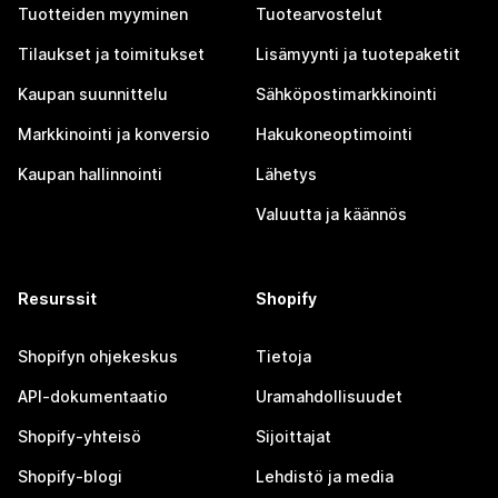
Tuotteiden myyminen
Tuotearvostelut
Tilaukset ja toimitukset
Lisämyynti ja tuotepaketit
Kaupan suunnittelu
Sähköpostimarkkinointi
Markkinointi ja konversio
Hakukoneoptimointi
Kaupan hallinnointi
Lähetys
Valuutta ja käännös
Resurssit
Shopify
Shopifyn ohjekeskus
Tietoja
API-dokumentaatio
Uramahdollisuudet
Shopify-yhteisö
Sijoittajat
Shopify-blogi
Lehdistö ja media