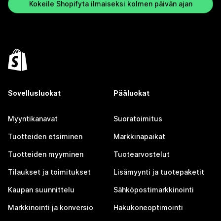
Kokeile Shopifyta ilmaiseksi kolmen päivän ajan
Sovellusluokat
Pääluokat
Myyntikanavat
Suoratoimitus
Tuotteiden etsiminen
Markkinapaikat
Tuotteiden myyminen
Tuotearvostelut
Tilaukset ja toimitukset
Lisämyynti ja tuotepaketit
Kaupan suunnittelu
Sähköpostimarkkinointi
Markkinointi ja konversio
Hakukoneoptimointi