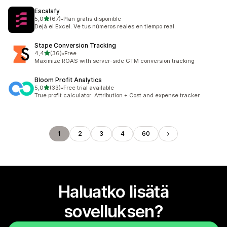
Escalafy
/ 5 tähteä
5,0
(67)
•
Plan gratis disponible
67 arvostelua yhteensä
Dejá el Excel. Ve tus números reales en tiempo real.
Stape Conversion Tracking
/ 5 tähteä
4,4
(36)
•
Free
36 arvostelua yhteensä
Maximize ROAS with server-side GTM conversion tracking
Bloom Profit Analytics
/ 5 tähteä
5,0
(33)
•
Free trial available
33 arvostelua yhteensä
True profit calculator: Attribution + Cost and expense tracker
1
2
3
4
60
Haluatko lisätä
sovelluksen?