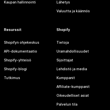
Kaupan hallinnointi
Lähetys
Valuutta ja käännös
Resurssit
Shopify
Shopifyn ohjekeskus
Tietoja
API-dokumentaatio
Uramahdollisuudet
Shopify-yhteisö
Sijoittajat
Shopify-blogi
Lehdistö ja media
Tutkimus
Kumppanit
Affiliate-kumppanit
Oikeudelliset asiat
Palvelun tila