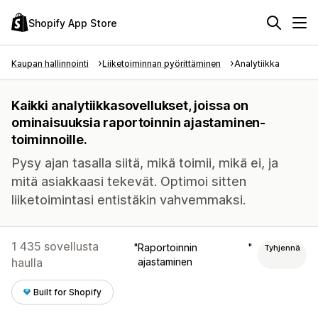
Shopify App Store
Kaupan hallinnointi
Liiketoiminnan pyörittäminen
Analytiikka
Kaikki analytiikkasovellukset, joissa on
ominaisuuksia raportoinnin ajastaminen-
toiminnoille.
Pysy ajan tasalla siitä, mikä toimii, mikä ei, ja
mitä asiakkaasi tekevät. Optimoi sitten
liiketoimintasi entistäkin vahvemmaksi.
1 435 sovellusta
Raportoinnin
Tyhjennä
haulla
ajastaminen
Built for Shopify