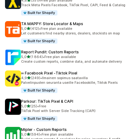
/ 5 tähteä
4,8
(351)
•
Free plan available
351 arvostelua yhteensä
Track Meta Pixels Facebook, TikTok Pixel, CAPI, Feed & Catalog
Built for Shopify
TA MAPPY: Store Locator & Maps
/ 5 tähteä
5,0
(412)
•
Free plan available
412 arvostelua yhteensä
Let customers find nearby stores, dealers, stockists on map
Built for Shopify
Report Pundit: Custom Reports
/ 5 tähteä
5,0
(1 864)
•
Free plan available
1864 arvostelua yhteensä
Create custom reports, combine data, and automate delivery
∞ Facebook Pixel ‑Tiktok Pixel
/ 5 tähteä
4,9
(249)
•
Ilmainen sopimus saatavilla
249 arvostelua yhteensä
Palvelinpuolen seuranta useille Facebookille, Tiktok Pixels
Built for Shopify
Parkour: TikTok Pixel & CAPI
/ 5 tähteä
5,0
(25)
•
Free
25 arvostelua yhteensä
TikTok Pixel with Server Side Tracking (CAPI)
Built for Shopify
Mipler ‑ Custom Reports
/ 5 tähteä
5,0
(594)
•
Free plan available
594 arvostelua yhteensä