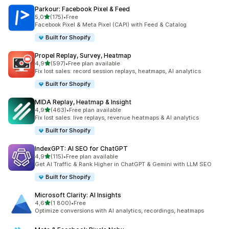
Parkour: Facebook Pixel & Feed
/ 5 tähteä
5,0
(175)
•
Free
175 arvostelua yhteensä
Facebook Pixel & Meta Pixel (CAPI) with Feed & Catalog
Built for Shopify
Propel Replay, Survey, Heatmap
/ 5 tähteä
4,9
(597)
•
Free plan available
597 arvostelua yhteensä
Fix lost sales: record session replays, heatmaps, AI analytics
Built for Shopify
MIDA Replay, Heatmap & Insight
/ 5 tähteä
4,9
(463)
•
Free plan available
463 arvostelua yhteensä
Fix lost sales: live replays, revenue heatmaps & AI analytics
Built for Shopify
IndexGPT: AI SEO for ChatGPT
/ 5 tähteä
4,9
(115)
•
Free plan available
115 arvostelua yhteensä
Get AI Traffic & Rank Higher in ChatGPT & Gemini with LLM SEO
Built for Shopify
Microsoft Clarity: AI Insights
/ 5 tähteä
4,6
(1 800)
•
Free
1800 arvostelua yhteensä
Optimize conversions with AI analytics, recordings, heatmaps