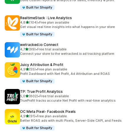
Build custom reports & analytics for sales, inventory & profit
Built for Shopify
RealtimeStack : Live Analytics
/ 5 tähteä
4,8
(104)
•
Free plan available
104 arvostelua yhteensä
Get visual real time insights into what happens in your store
Built for Shopify
wetracked.io Connect
/ 5 tähteä
4,7
(99)
•
Free trial available
99 arvostelua yhteensä
Connect your store to the wetracked.io ad tracking platform
Juicy Attribution & Profit
/ 5 tähteä
4,9
(55)
•
Free plan available
55 arvostelua yhteensä
Profit Dashboard with Net Profit, Ad Attribution and ROAS
Built for Shopify
TP: True Profit Analytics
/ 5 tähteä
5,0
(802)
•
Free trial available
802 arvostelua yhteensä
TrueProfit tracks accurate Net Profit with real-time analytics
OC Meta Pixel‑ Facebook Pixels
/ 5 tähteä
4,9
(91)
•
Free plan available
91 arvostelua yhteensä
Better ROAS ads with multi Pixels, Server-Side CAPI, and Feeds
Built for Shopify