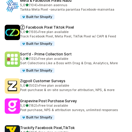
Meta & Facebook Pixels Nabu
/ 5 tähteä
5,0
(104)
•
Ilmainen asennus
104 arvostelua yhteensä
Tarkka Meta Pixel -seuranta parantaa Facebook-mainontaa
Built for Shopify
Ⓩ Facebook Pixel Tiktok Pixel
/ 5 tähteä
5,0
(159)
•
Free plan available
159 arvostelua yhteensä
Track Facebook Pixel, Meta Pixel, TikTok Pixel w/ CAPI & Feed
Built for Shopify
Sort'd ‑ Prime Collection Sort
/ 5 tähteä
5,0
(132)
•
Free plan available
132 arvostelua yhteensä
Sort Collections Like a Boss with Drag & Drop, Analytics, More
Built for Shopify
Zigpoll Customer Surveys
/ 5 tähteä
5,0
(502)
•
Free plan available
502 arvostelua yhteensä
Post-purchase & on-site surveys for attribution, NPS, & more
Grapevine Post Purchase Survey
/ 5 tähteä
5,0
(182)
•
Free trial available
182 arvostelua yhteensä
Post purchase, NPS & attribution surveys, unlimited responses
Built for Shopify
Trackify Facebook Pixel,TikTok