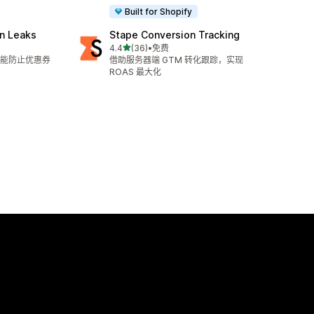
Built for Shopify
n Leaks
Stape Conversion Tracking
星（满分 5 星）
4.4
(36)
•
免费
总共 36 条评论
能防止优惠券
借助服务器端 GTM 转化跟踪，实现
ROAS 最大化