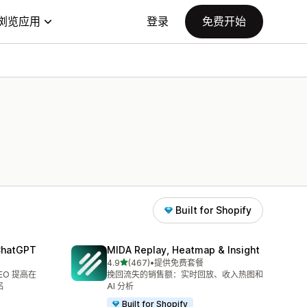
浏览应用
登录
免费开始
Built for Shopify
 ChatGPT
MIDA Replay, Heatmap & Insight
星（满分 5 星）
4.9
(467)
•
提供免费套餐
总共 467 条评论
SEO 提高在
挽回流失的销售额：实时回放、收入热图和
名
AI 分析
Built for Shopify