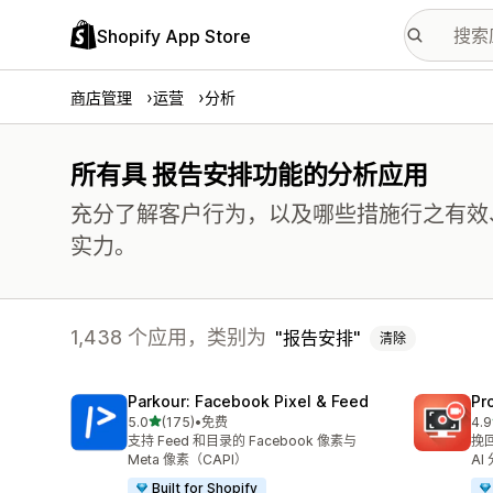
Shopify App Store
商店管理
运营
分析
所有具 报告安排功能的分析应用
充分了解客户行为，以及哪些措施行之有效
实力。
1,438 个应用，类别为
报告安排
清除
Parkour: Facebook Pixel & Feed
Pr
星（满分 5 星）
5.0
(175)
•
免费
4.9
总共 175 条评论
总共
支持 Feed 和目录的 Facebook 像素与
挽
Meta 像素（CAPI）
AI
Built for Shopify