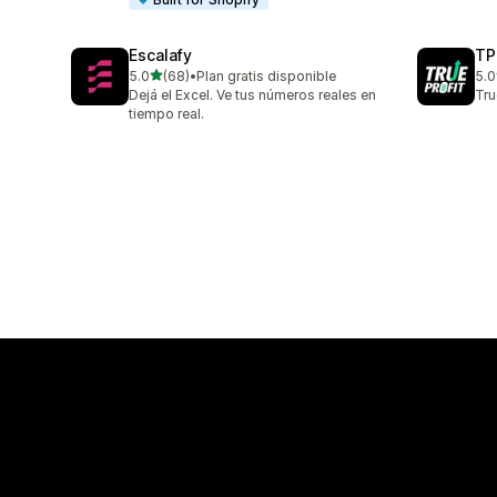
Escalafy
TP
星（满分 5 星）
5.0
(68)
•
Plan gratis disponible
5.0
总共 68 条评论
总共
Dejá el Excel. Ve tus números reales en
Tr
tiempo real.