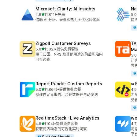
Microsoft Clarity: AI Insights
Na
星（满分 5 星）
4.6
(1,811)
•
免费
5.0
总共 1811 条评论
总共
借助 AI 分析、录像和热力图优化转化率
精准
Zigpoll Customer Surveys
TA
星（满分 5 星）
5.0
(502)
•
提供免费套餐
Ma
总共 502 条评论
用于归因、NPS 及其他用途的购后和站内
5.0
总共
问卷调查
让
零
Report Pundit: Custom Reports
∞ 
星（满分 5 星）
5.0
(1,864)
•
提供免费套餐
4.9
总共 1864 条评论
总共
创建自定义报告、合并数据并自动发送
为多
务
RealtimeStack : Live Analytics
we
星（满分 5 星）
4.8
(104)
•
提供免费套餐
4.7
总共 104 条评论
总共
获取商店动态的可视化实时洞察
将您
平
Built for Shopify