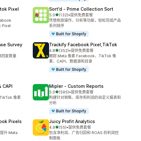
tok Pixel
Sort'd ‑ Prime Collection Sort
星（满分 5 星）
5.0
(132)
•
提供免费套餐
总共 132 条评论
ebook
凭借拖放操作、分析等功能，轻松完成产品
 Pixel
系列排序
Built for Shopify
ase Survey
Trackify Facebook Pixel,TikTok
星（满分 5 星）
4.8
(352)
•
提供免费套餐
总共 352 条评论
限回复数量
跟踪 Meta 像素 Facebook、TikTok 像
素、CAPI、数据源和目录
Built for Shopify
& CAPI
Mipler ‑ Custom Reports
星（满分 5 星）
5.0
(595)
•
提供免费套餐
总共 595 条评论
TikTok 像素
构建针对销售、库存和利润的自定义报表和
分析
Built for Shopify
ook Pixels
Juicy Profit Analytics
星（满分 5 星）
4.9
(55)
•
提供免费套餐
总共 55 条评论
升 Meta
包含净利润、广告归因和 ROAS 的利润控
制面板