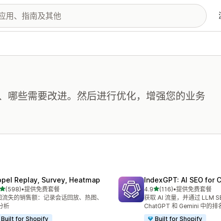
、哪些需要改进。然后进行优化，增强您的业务
opel Replay, Survey, Heatmap
IndexGPT: AI SEO for
星（满分 5 星）
星（满分 5 星）
(598)
•
提供免费套餐
4.9
(116)
•
提供免费套餐
 598 条评论
总共 116 条评论
回流失的销售额：记录会话回放、热图、
获取 AI 流量，并通过 LLM 
 分析
ChatGPT 和 Gemini 中的排
Built for Shopify
Built for Shopify