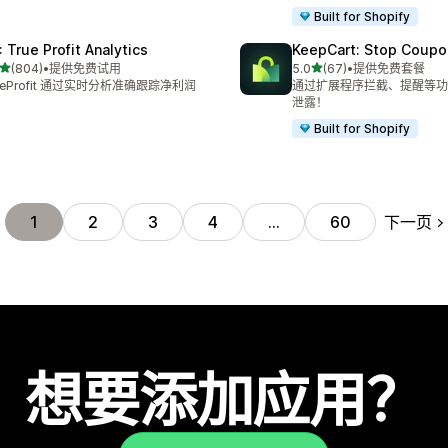
Built for Shopify
: True Profit Analytics
KeepCart: Stop Coupo
星（满分 5 星）
星（满分 5 星）
(804)
•
提供免费试用
5.0
(67)
•
提供免费套餐
 804 条评论
总共 67 条评论
ueProfit 通过实时分析准确跟踪净利润
通过扩展程序拦截、提醒等功
泄露！
Built for Shopify
下一页
1
2
3
4
…
60
想要添加应用？