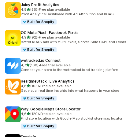
Juicy Profit Analytics
z 5 hvězd
4,9
(56)
•
Free plan available
Celkový počet recenzí: 56
Profit Analytics Dashboard with Ad Attribution and ROAS
Built for Shopify
OC Meta Pixel‑ Facebook Pixels
z 5 hvězd
4,9
(92)
•
Free plan available
Celkový počet recenzí: 92
Better ROAS ads with multi Pixels, Server-Side CAPI, and Feeds
Built for Shopify
wetracked.io Connect
z 5 hvězd
4,7
(100)
•
Free trial available
Celkový počet recenzí: 100
Connect your store to the wetracked.io ad tracking platform
RealtimeStack : Live Analytics
z 5 hvězd
4,8
(103)
•
Free plan available
Celkový počet recenzí: 103
Get visual real time insights into what happens in your store
Built for Shopify
Way: Google Maps Store Locator
z 5 hvězd
4,6
(120)
•
Free plan available
Celkový počet recenzí: 120
Find store location with Google Map stockist store map locator
Built for Shopify
Escalafy