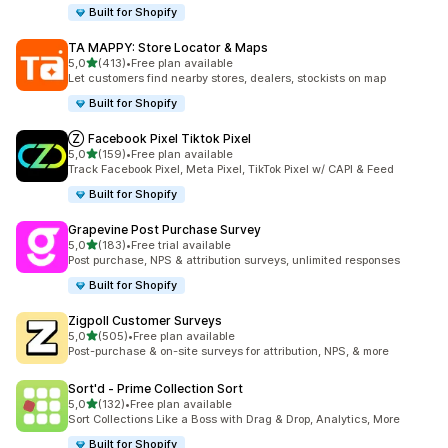
Built for Shopify
TA MAPPY: Store Locator & Maps
z 5 hvězd
5,0
(413)
•
Free plan available
Celkový počet recenzí: 413
Let customers find nearby stores, dealers, stockists on map
Built for Shopify
Ⓩ Facebook Pixel Tiktok Pixel
z 5 hvězd
5,0
(159)
•
Free plan available
Celkový počet recenzí: 159
Track Facebook Pixel, Meta Pixel, TikTok Pixel w/ CAPI & Feed
Built for Shopify
Grapevine Post Purchase Survey
z 5 hvězd
5,0
(183)
•
Free trial available
Celkový počet recenzí: 183
Post purchase, NPS & attribution surveys, unlimited responses
Built for Shopify
Zigpoll Customer Surveys
z 5 hvězd
5,0
(505)
•
Free plan available
Celkový počet recenzí: 505
Post-purchase & on-site surveys for attribution, NPS, & more
Sort'd ‑ Prime Collection Sort
z 5 hvězd
5,0
(132)
•
Free plan available
Celkový počet recenzí: 132
Sort Collections Like a Boss with Drag & Drop, Analytics, More
Built for Shopify