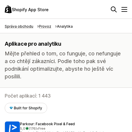
Shopify App Store
Správa obchodu
Provoz
Analytika
Aplikace pro analytiku
Mějte přehled o tom, co funguje, co nefunguje
a co chtějí zákazníci. Podle toho pak své
podnikání optimalizujte, abyste ho ještě víc
posílili.
Počet aplikací: 1 443
Built for Shopify
Parkour: Facebook Pixel & Feed
z 5 hvězd
5,0
(176)
•
Free
Celkový počet recenzí: 176