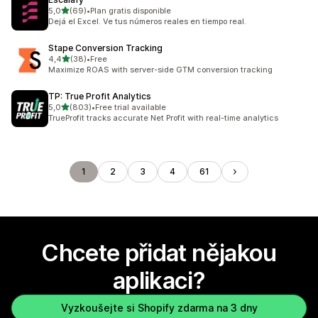
z 5 hvězd
5,0
(69)
•
Plan gratis disponible
Celkový počet recenzí: 69
Dejá el Excel. Ve tus números reales en tiempo real.
Stape Conversion Tracking
z 5 hvězd
4,4
(38)
•
Free
Celkový počet recenzí: 38
Maximize ROAS with server-side GTM conversion tracking
TP: True Profit Analytics
z 5 hvězd
5,0
(803)
•
Free trial available
Celkový počet recenzí: 803
TrueProfit tracks accurate Net Profit with real-time analytics
1
2
3
4
61
Chcete přidat nějakou
aplikaci?
Vyzkoušejte si Shopify zdarma na 3 dny