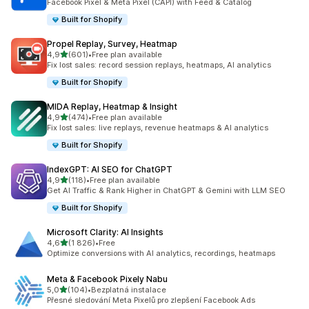
Facebook Pixel & Meta Pixel (CAPI) with Feed & Catalog
Built for Shopify
Propel Replay, Survey, Heatmap
z 5 hvězd
4,9
(601)
•
Free plan available
Celkový počet recenzí: 601
Fix lost sales: record session replays, heatmaps, AI analytics
Built for Shopify
MIDA Replay, Heatmap & Insight
z 5 hvězd
4,9
(474)
•
Free plan available
Celkový počet recenzí: 474
Fix lost sales: live replays, revenue heatmaps & AI analytics
Built for Shopify
IndexGPT: AI SEO for ChatGPT
z 5 hvězd
4,9
(118)
•
Free plan available
Celkový počet recenzí: 118
Get AI Traffic & Rank Higher in ChatGPT & Gemini with LLM SEO
Built for Shopify
Microsoft Clarity: AI Insights
z 5 hvězd
4,6
(1 826)
•
Free
Celkový počet recenzí: 1826
Optimize conversions with AI analytics, recordings, heatmaps
Meta & Facebook Pixely Nabu
z 5 hvězd
5,0
(104)
•
Bezplatná instalace
Celkový počet recenzí: 104
Přesné sledování Meta Pixelů pro zlepšení Facebook Ads