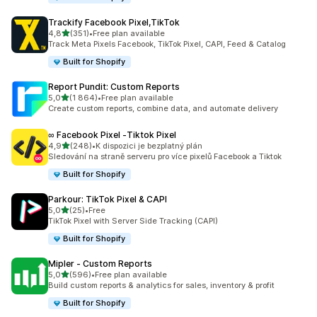
Trackify Facebook Pixel,TikTok
z 5 hvězd
4,8
(351)
•
Free plan available
Celkový počet recenzí: 351
Track Meta Pixels Facebook, TikTok Pixel, CAPI, Feed & Catalog
Built for Shopify
Report Pundit: Custom Reports
z 5 hvězd
5,0
(1 864)
•
Free plan available
Celkový počet recenzí: 1864
Create custom reports, combine data, and automate delivery
∞ Facebook Pixel ‑Tiktok Pixel
z 5 hvězd
4,9
(248)
•
K dispozici je bezplatný plán
Celkový počet recenzí: 248
Sledování na straně serveru pro více pixelů Facebook a Tiktok
Built for Shopify
Parkour: TikTok Pixel & CAPI
z 5 hvězd
5,0
(25)
•
Free
Celkový počet recenzí: 25
TikTok Pixel with Server Side Tracking (CAPI)
Built for Shopify
Mipler ‑ Custom Reports
z 5 hvězd
5,0
(596)
•
Free plan available
Celkový počet recenzí: 596
Build custom reports & analytics for sales, inventory & profit
Built for Shopify