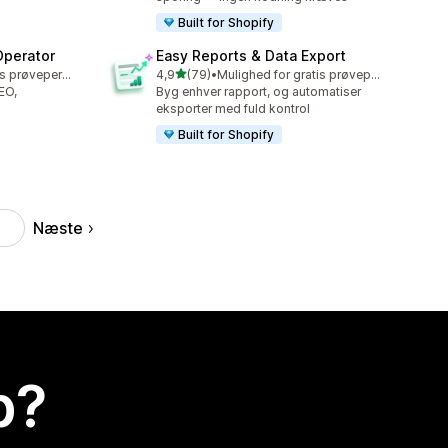
Built for Shopify
Operator
Easy Reports & Data Export
ud af 5 stjerner
Mulighed for gratis prøveperiode
4,9
(79)
•
Mulighed for gratis prøveperiode
79 anmeldelser i alt
SEO,
Byg enhver rapport, og automatiser
eksporter med fuld kontrol
Built for Shopify
Næste
p?