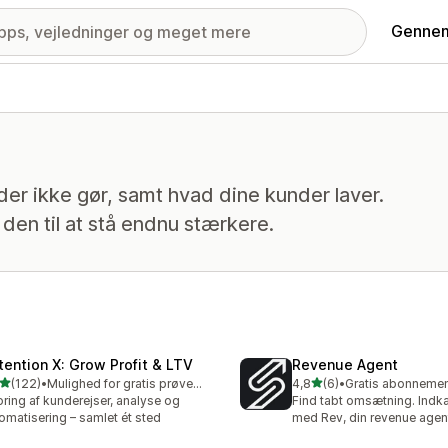
Gennem
der ikke gør, samt hvad dine kunder laver.
den til at stå endnu stærkere.
tention X: Grow Profit & LTV
Revenue Agent
ud af 5 stjerner
ud af 5 stjerner
(122)
•
Mulighed for gratis prøveperiode
4,8
(6)
•
 anmeldelser i alt
6 anmeldelser i alt
ring af kunderejser, analyse og
Find tabt omsætning. Indk
omatisering – samlet ét sted
med Rev, din revenue agen