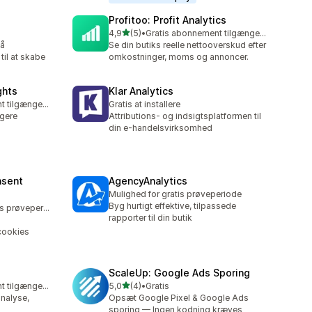
Profitoo: Profit Analytics
ud af 5 stjerner
4,9
(5)
•
Gratis abonnement tilgængeligt
5 anmeldelser i alt
få
Se din butiks reelle nettooverskud efter
til at skabe
omkostninger, moms og annoncer.
ghts
Klar Analytics
Gratis abonnement tilgængeligt
Gratis at installere
ogere
Attributions- og indsigtsplatformen til
din e-handelsvirksomhed
nsent
AgencyAnalytics
Mulighed for gratis prøveperiode
Byg hurtigt effektive, tilpassede
Mulighed for gratis prøveperiode
rapporter til din butik
cookies
ScaleUp: Google Ads Sporing
ud af 5 stjerner
Gratis abonnement tilgængeligt
5,0
(4)
•
Gratis
4 anmeldelser i alt
nalyse,
Opsæt Google Pixel & Google Ads
sporing — Ingen kodning kræves