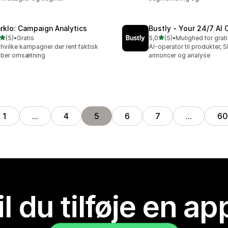
rklo: Campaign Analytics
Bustly ‑ Your 24/7 AI 
ud af 5 stjerner
ud af 5 stjerner
(5)
•
Gratis
5,0
(5)
•
nmeldelser i alt
5 anmeldelser i alt
 hvilke kampagner der rent faktisk
AI-operator til produkter, 
aber omsætning
annoncer og analyse
1
…
4
5
6
7
…
60
il du tilføje en ap