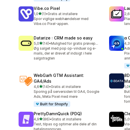
Vibe.co Pixel
La
ud af 5 stjerner
1,0
(1)
•
Gratis at installere
2,6
1 anmeldelser i alt
30 
Spor vigtige webhændelser med
Pla
Vibe.co Pixel-appen.
lan
Datarize : CRM made so easy
α 
ud af 5 stjerner
5,0
(14)
•
Mulighed for gratis prøveperiode
4,3
14 anmeldelser i alt
79 
Øg salget med pop op-vinduer og e-
Adm
mails, der er drevet af indsigt i hele
Pix
salgstragten
an
WebGarh GTM Assistant:
8D
GA4/Ads
Ma
ud af 5 stjerner
4,6
(14)
•
Gratis at installere
1,0
14 anmeldelser i alt
2 a
Sporing på serversiden til GA4, Google
But
Ads, Meta Pixel med mere
for
for
Built for Shopify
PrettyDamnQuick (PDQ)
Cle
ud af 5 stjerner
4,9
(86)
•
Gratis at installere
5,0
86 anmeldelser i alt
8 a
Test, tilpas og optimer alle dele af din
Vis
betalingsproces.
all