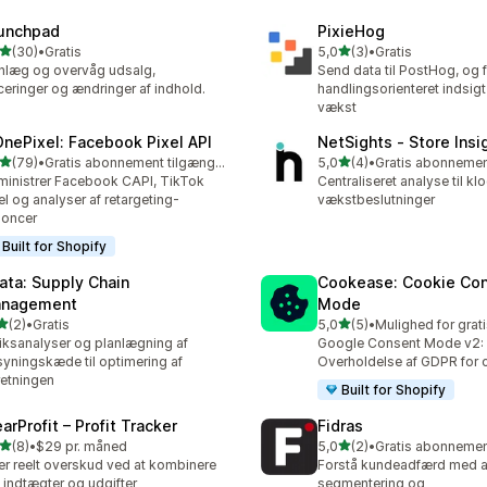
unchpad
PixieHog
ud af 5 stjerner
ud af 5 stjerner
(30)
•
Gratis
5,0
(3)
•
Gratis
anmeldelser i alt
3 anmeldelser i alt
nlæg og overvåg udsalg,
Send data til PostHog, og 
ceringer og ændringer af indhold.
handlingsorienteret indsigt 
vækst
OnePixel: Facebook Pixel API
NetSights ‑ Store Insi
ud af 5 stjerner
ud af 5 stjerner
(79)
•
Gratis abonnement tilgængeligt
5,0
(4)
•
anmeldelser i alt
4 anmeldelser i alt
inistrer Facebook CAPI, TikTok
Centraliseret analyse til kl
el og analyser af retargeting-
vækstbeslutninger
noncer
Built for Shopify
ata: Supply Chain
Cookease: Cookie Co
nagement
Mode
ud af 5 stjerner
ud af 5 stjerner
(2)
•
Gratis
5,0
(5)
•
nmeldelser i alt
5 anmeldelser i alt
iksanalyser og planlægning af
Google Consent Mode v2:
syningskæde til optimering af
Overholdelse af GDPR for 
retningen
Built for Shopify
arProfit – Profit Tracker
Fidras
ud af 5 stjerner
ud af 5 stjerner
(8)
•
$29 pr. måned
5,0
(2)
•
nmeldelser i alt
2 anmeldelser i alt
er reelt overskud ved at kombinere
Forstå kundeadfærd med a
e indtægter og udgifter
segmentering og