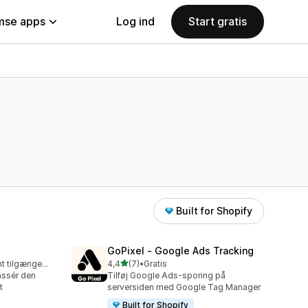
se apps
Log ind
Start gratis
Built for Shopify
GoPixel ‑ Google Ads Tracking
ud af 5 stjerner
Gratis abonnement tilgængeligt
4,4
(7)
•
Gratis
7 anmeldelser i alt
assér den
Tilføj Google Ads-sporing på
t
serversiden med Google Tag Manager
Built for Shopify