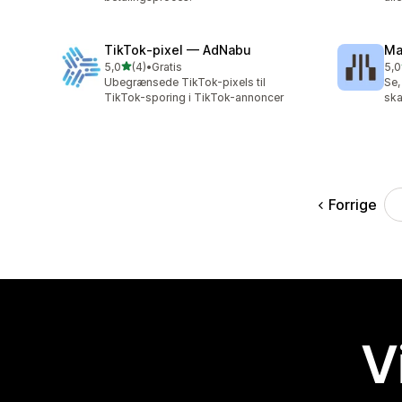
TikTok‑pixel — AdNabu
Ma
ud af 5 stjerner
5,0
(4)
•
Gratis
5,0
4 anmeldelser i alt
5 a
Ubegrænsede TikTok-pixels til
Se,
TikTok-sporing i TikTok-annoncer
sk
Forrige
V