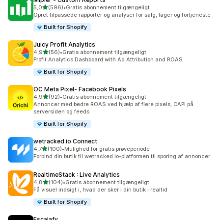
ud af 5 stjerner
5,0
(596)
•
Gratis abonnement tilgængeligt
596 anmeldelser i alt
Opret tilpassede rapporter og analyser for salg, lager og fortjeneste
Built for Shopify
Juicy Profit Analytics
ud af 5 stjerner
4,9
(56)
•
Gratis abonnement tilgængeligt
56 anmeldelser i alt
Profit Analytics Dashboard with Ad Attribution and ROAS
Built for Shopify
OC Meta Pixel‑ Facebook Pixels
ud af 5 stjerner
4,9
(92)
•
Gratis abonnement tilgængeligt
92 anmeldelser i alt
Annoncer med bedre ROAS ved hjælp af flere pixels, CAPI på
serversiden og feeds
Built for Shopify
wetracked.io Connect
ud af 5 stjerner
4,7
(100)
•
Mulighed for gratis prøveperiode
100 anmeldelser i alt
Forbind din butik til wetracked.io-platformen til sporing af annoncer
RealtimeStack : Live Analytics
ud af 5 stjerner
4,8
(104)
•
Gratis abonnement tilgængeligt
104 anmeldelser i alt
Få visuel indsigt i, hvad der sker i din butik i realtid
Built for Shopify
Escalafy