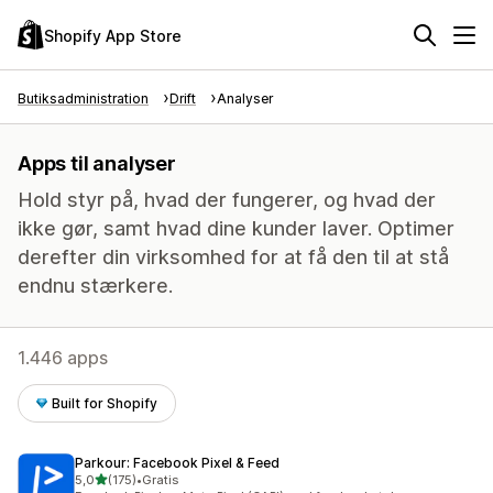
Shopify App Store
Butiksadministration
Drift
Analyser
Apps til analyser
Hold styr på, hvad der fungerer, og hvad der
ikke gør, samt hvad dine kunder laver. Optimer
derefter din virksomhed for at få den til at stå
endnu stærkere.
1.446 apps
Built for Shopify
Parkour: Facebook Pixel & Feed
ud af 5 stjerner
5,0
(175)
•
Gratis
175 anmeldelser i alt