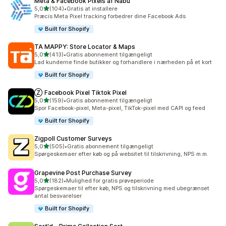
Meta & Facebook Pixels af Nabu
ud af 5 stjerner
5,0
(104)
•
Gratis at installere
104 anmeldelser i alt
Præcis Meta Pixel tracking forbedrer dine Facebook Ads
Built for Shopify
TA MAPPY: Store Locator & Maps
ud af 5 stjerner
5,0
(413)
•
Gratis abonnement tilgængeligt
413 anmeldelser i alt
Lad kunderne finde butikker og forhandlere i nærheden på et kort
Built for Shopify
Ⓩ Facebook Pixel Tiktok Pixel
ud af 5 stjerner
5,0
(159)
•
Gratis abonnement tilgængeligt
159 anmeldelser i alt
Spor Facebook-pixel, Meta-pixel, TikTok-pixel med CAPI og feed
Built for Shopify
Zigpoll Customer Surveys
ud af 5 stjerner
5,0
(505)
•
Gratis abonnement tilgængeligt
505 anmeldelser i alt
Spørgeskemaer efter køb og på websitet til tilskrivning, NPS m.m.
Grapevine Post Purchase Survey
ud af 5 stjerner
5,0
(182)
•
Mulighed for gratis prøveperiode
182 anmeldelser i alt
Spørgeskemaer til efter køb, NPS og tilskrivning med ubegrænset
antal besvarelser
Built for Shopify