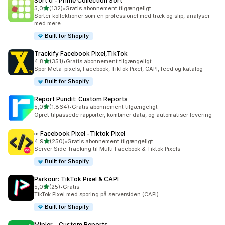
Sort'd ‑ Prime Collection Sort
ud af 5 stjerner
5,0
(132)
•
Gratis abonnement tilgængeligt
132 anmeldelser i alt
Sorter kollektioner som en professionel med træk og slip, analyser
med mere
Built for Shopify
Trackify Facebook Pixel,TikTok
ud af 5 stjerner
4,8
(351)
•
Gratis abonnement tilgængeligt
351 anmeldelser i alt
Spor Meta-pixels, Facebook, TikTok Pixel, CAPI, feed og katalog
Built for Shopify
Report Pundit: Custom Reports
ud af 5 stjerner
5,0
(1.864)
•
Gratis abonnement tilgængeligt
1864 anmeldelser i alt
Opret tilpassede rapporter, kombiner data, og automatiser levering
∞ Facebook Pixel ‑Tiktok Pixel
ud af 5 stjerner
4,9
(250)
•
Gratis abonnement tilgængeligt
250 anmeldelser i alt
Server Side Tracking til Multi Facebook & Tiktok Pixels
Built for Shopify
Parkour: TikTok Pixel & CAPI
ud af 5 stjerner
5,0
(25)
•
Gratis
25 anmeldelser i alt
TikTok Pixel med sporing på serversiden (CAPI)
Built for Shopify
Mipler ‑ Custom Reports