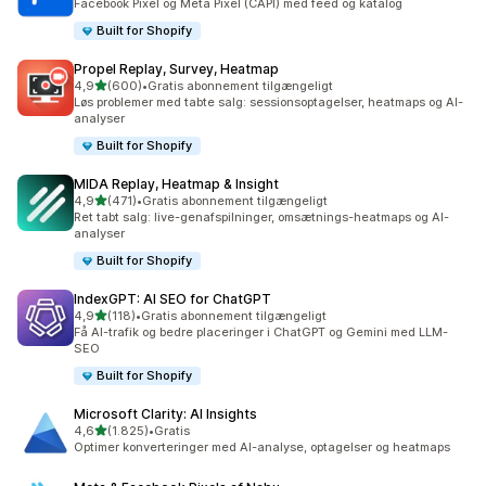
Facebook Pixel og Meta Pixel (CAPI) med feed og katalog
Built for Shopify
Propel Replay, Survey, Heatmap
ud af 5 stjerner
4,9
(600)
•
Gratis abonnement tilgængeligt
600 anmeldelser i alt
Løs problemer med tabte salg: sessionsoptagelser, heatmaps og AI-
analyser
Built for Shopify
MIDA Replay, Heatmap & Insight
ud af 5 stjerner
4,9
(471)
•
Gratis abonnement tilgængeligt
471 anmeldelser i alt
Ret tabt salg: live-genafspilninger, omsætnings-heatmaps og AI-
analyser
Built for Shopify
IndexGPT: AI SEO for ChatGPT
ud af 5 stjerner
4,9
(118)
•
Gratis abonnement tilgængeligt
118 anmeldelser i alt
Få AI-trafik og bedre placeringer i ChatGPT og Gemini med LLM-
SEO
Built for Shopify
Microsoft Clarity: AI Insights
ud af 5 stjerner
4,6
(1.825)
•
Gratis
1825 anmeldelser i alt
Optimer konverteringer med AI-analyse, optagelser og heatmaps