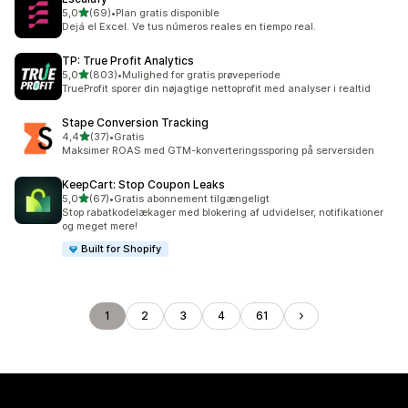
ud af 5 stjerner
5,0
(69)
•
Plan gratis disponible
69 anmeldelser i alt
Dejá el Excel. Ve tus números reales en tiempo real.
TP: True Profit Analytics
ud af 5 stjerner
5,0
(803)
•
Mulighed for gratis prøveperiode
803 anmeldelser i alt
TrueProfit sporer din nøjagtige nettoprofit med analyser i realtid
Stape Conversion Tracking
ud af 5 stjerner
4,4
(37)
•
Gratis
37 anmeldelser i alt
Maksimer ROAS med GTM-konverteringssporing på serversiden
KeepCart: Stop Coupon Leaks
ud af 5 stjerner
5,0
(67)
•
Gratis abonnement tilgængeligt
67 anmeldelser i alt
Stop rabatkodelækager med blokering af udvidelser, notifikationer
og meget mere!
Built for Shopify
1
2
3
4
61