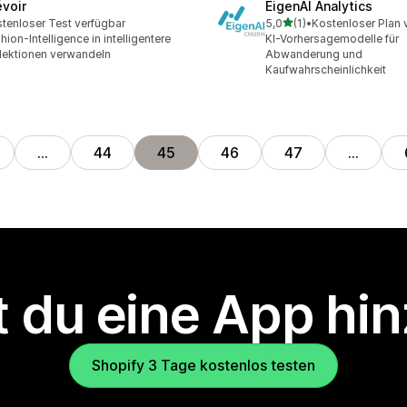
évoir
EigenAI Analytics
von 5 Sternen
tenloser Test verfügbar
5,0
(1)
•
Kostenloser Plan 
1 Rezensionen insgesamt
hion-Intelligence in intelligentere
KI-Vorhersagemodelle für
lektionen verwandeln
Abwanderung und
Kaufwahrscheinlichkeit
…
44
45
46
47
…
 du eine App hi
Shopify 3 Tage kostenlos testen