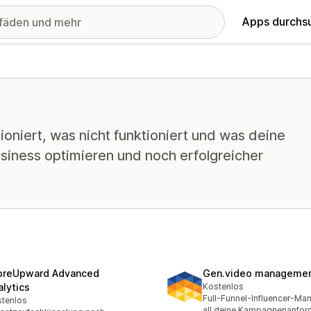
Apps durchs
oniert, was nicht funktioniert und was deine
siness optimieren und noch erfolgreicher
oreUpward Advanced
Gen.video managemen
alytics
Kostenlos
Full-Funnel-Influencer-Ma
tenlos
all deine Kampagnenanfor