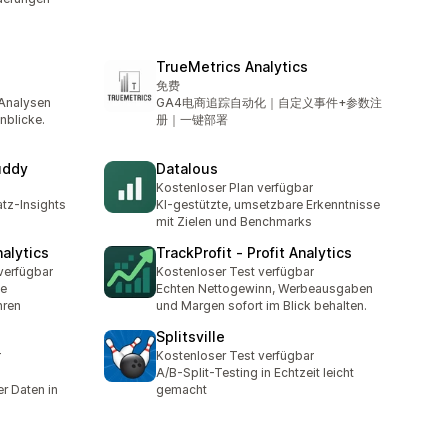
TrueMetrics Analytics
免费
Analysen
GA4电商追踪自动化｜自定义事件+参数注
nblicke.
册｜一键部署
uddy
Datalous
Kostenloser Plan verfügbar
tz-Insights
KI-gestützte, umsetzbare Erkenntnisse
mit Zielen und Benchmarks
alytics
TrackProfit ‑ Profit Analytics
verfügbar
Kostenloser Test verfügbar
se
Echten Nettogewinn, Werbeausgaben
hren
und Margen sofort im Blick behalten.
Splitsville
r
Kostenloser Test verfügbar
A/B-Split-Testing in Echtzeit leicht
r Daten in
gemacht