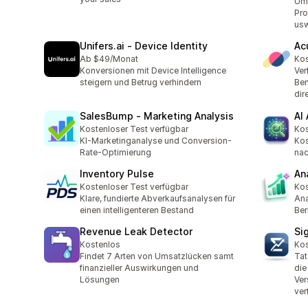
Ums
Pro
usw
Unifers.ai ‑ Device Identity
Ac
Ab $49/Monat
Kos
Konversionen mit Device Intelligence
Ver
steigern und Betrug verhindern
Ben
dir
SalesBump ‑ Marketing Analysis
AI 
Kostenloser Test verfügbar
Kos
KI-Marketinganalyse und Conversion-
Kos
Rate-Optimierung
nac
Inventory Pulse
An
Kostenloser Test verfügbar
Kos
Klare, fundierte Abverkaufsanalysen für
Ana
einen intelligenteren Bestand
Ber
Revenue Leak Detector
Si
Kostenlos
Kos
Findet 7 Arten von Umsatzlücken samt
Tat
finanzieller Auswirkungen und
die
Lösungen
Ver
ver