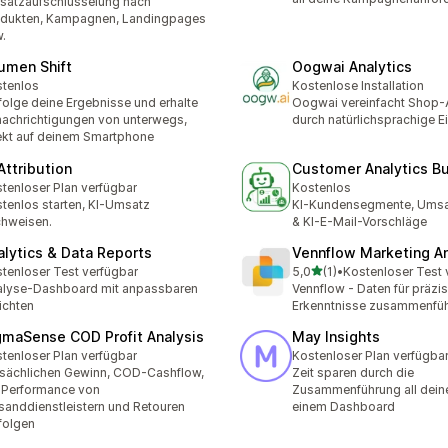
atzaufschlüsselung nach
dukten, Kampagnen, Landingpages
.
umen Shift
Oogwai Analytics
tenlos
Kostenlose Installation
folge deine Ergebnisse und erhalte
Oogwai vereinfacht Shop-
achrichtigungen von unterwegs,
durch natürlichsprachige Ei
ekt auf deinem Smartphone
Attribution
Customer Analytics B
tenloser Plan verfügbar
Kostenlos
tenlos starten, KI-Umsatz
KI-Kundensegmente, Umsa
hweisen.
& KI-E-Mail-Vorschläge
alytics & Data Reports
Vennflow Marketing An
von 5 Sternen
tenloser Test verfügbar
5,0
(1)
•
Kostenloser Test 
1 Rezensionen insgesamt
lyse-Dashboard mit anpassbaren
Vennflow - Daten für präzi
ichten
Erkenntnisse zusammenfü
gmaSense COD Profit Analysis
May Insights
tenloser Plan verfügbar
Kostenloser Plan verfügba
sächlichen Gewinn, COD-Cashflow,
Zeit sparen durch die
 Performance von
Zusammenführung all deine
sanddienstleistern und Retouren
einem Dashboard
folgen