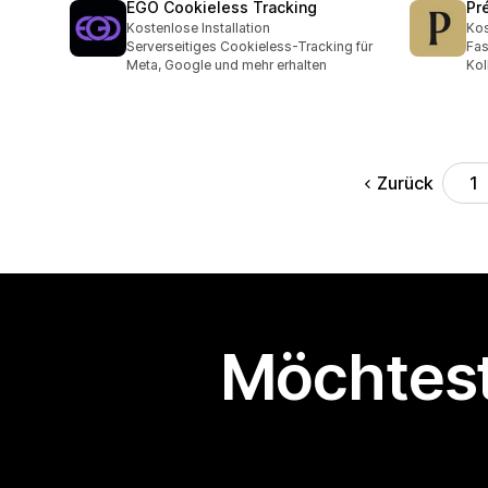
EGO Cookieless Tracking
Pr
Kostenlose Installation
Kos
Serverseitiges Cookieless-Tracking für
Fas
Meta, Google und mehr erhalten
Kol
Zurück
1
Möchtest