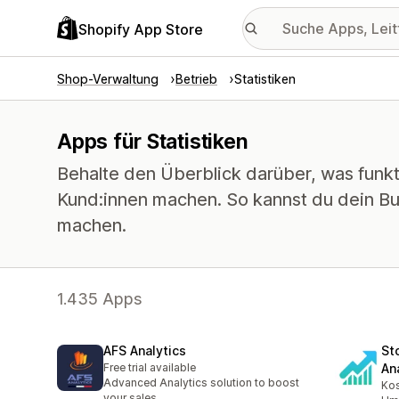
Shopify App Store
Shop-Verwaltung
Betrieb
Statistiken
Apps für Statistiken
Behalte den Überblick darüber, was funkti
Kund:innen machen. So kannst du dein Bu
machen.
1.435 Apps
AFS Analytics
St
Free trial available
An
Advanced Analytics solution to boost
Kos
your sales