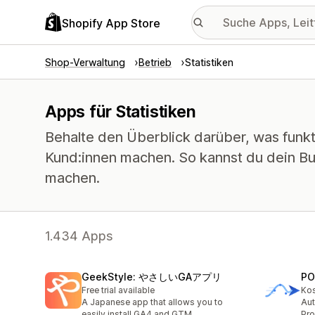
Shopify App Store
Shop-Verwaltung
Betrieb
Statistiken
Apps für Statistiken
Behalte den Überblick darüber, was funkti
Kund:innen machen. So kannst du dein Bu
machen.
1.434 Apps
GeekStyle: やさしいGAアプリ
PO
Free trial available
Kos
A Japanese app that allows you to
Aut
easily install GA4 and GTM
Pro