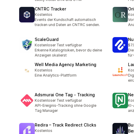
CNTRC Tracker
Or
Kostenlos
Kos
Events der Kundschaft automatisch
Vor
tracken und Daten an CNTRC senden.
Ana
ScaleGuard
Nu
Kostenloser Test verfügbar
$7
Erkenne Katalogrisiken, bevor du deine
Die
Anzeigen skalierst
für
Well Media Agency Marketing
La
Kostenlos
Kos
Eine Analytics-Plattform
Dig
ein
Adsmurai One Tag ‑ Tracking
Ned
Kostenloser Test verfügbar
Kos
API-Ereignis-Tracking ohne Google
KI-
Tag Manager
anz
Redira – Track Redirect Clicks
Bu
Kostenlos
Be