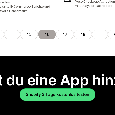
Post-Checkout-Attributio
tenlos
mit Analytics-Dashboard
evante E-Commerce-Berichte und
tvolle Benchmarks.
…
45
46
47
48
…
 du eine App hi
Shopify 3 Tage kostenlos testen