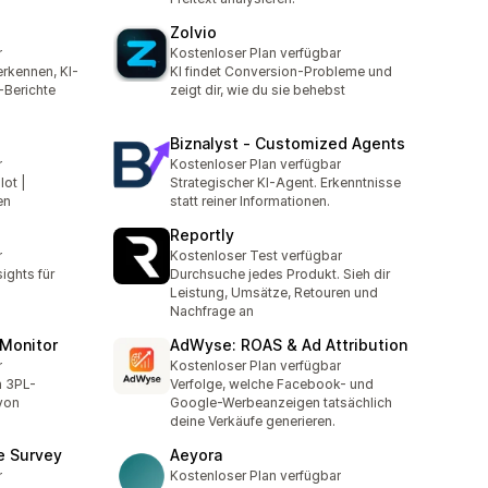
Zolvio
r
Kostenloser Plan verfügbar
erkennen, KI-
KI findet Conversion-Probleme und
-Berichte
zeigt dir, wie du sie behebst
Biznalyst ‑ Customized Agents
r
Kostenloser Plan verfügbar
ot |
Strategischer KI-Agent. Erkenntnisse
en
statt reiner Informationen.
Reportly
r
Kostenloser Test verfügbar
ights für
Durchsuche jedes Produkt. Sieh dir
Leistung, Umsätze, Retouren und
Nachfrage an
 Monitor
AdWyse: ROAS & Ad Attribution
r
Kostenloser Plan verfügbar
n 3PL-
Verfolge, welche Facebook- und
von
Google-Werbeanzeigen tatsächlich
deine Verkäufe generieren.
e Survey
Aeyora
r
Kostenloser Plan verfügbar