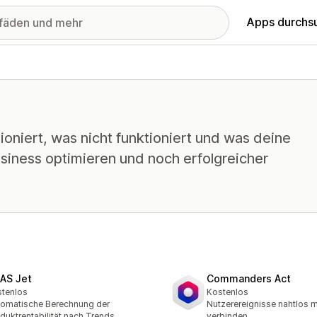
Apps durchs
oniert, was nicht funktioniert und was deine
siness optimieren und noch erfolgreicher
AS Jet
Commanders Act
tenlos
Kostenlos
omatische Berechnung der
Nutzerereignisse nahtlos m
duktrentabilität nach Trends
verbinden.