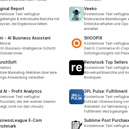
iginal Report
Veeko
tenloser Test verfügbar
Kostenloser Test verfügba
gefertigte & individuelle Berichte mit
Risikoreiche Bestellungen 
lysen, die Ergebnisse liefern.
Einblicke erhalten und Ops
erstellen
rii ‑ AI Business Assistant
SHOOPIX
/Monat
Kostenloser Test verfügba
 KI-Business-Intelligence-Schicht
Dein E-Commerce-KI-Copil
 Gründer:innen
Sofortige Insights mit Plän
unchSoft
Reinstock Top Sellers
tenlos
Kostenloser Test verfügba
itale Marketing-Metriken über eine
Abverkaufsberichte und Ins
zige Anwendung verwalten
Boutiquen.
 AI ‑ Profit Analytics
3PL Pulse: Fulfillment
tenloser Test verfügbar
Kostenloser Test verfügba
Assistent, der den wahren Gewinn
Echtzeit-Überwachung vo
eigt, nicht nur den Umsatz.
Anbietern zur Vermeidung 
Fulfillment-Verzögerungen
sinessLeague E‑Com
Sublime Post Purchas
nchmark
Kostenloser Test verfügba