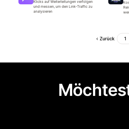
Klicks auf Weiterleitungen verfolgen
Kos
und messen, um den Link-Traffic zu
Rel
analysieren
wer
Zurück
1
Möchtest