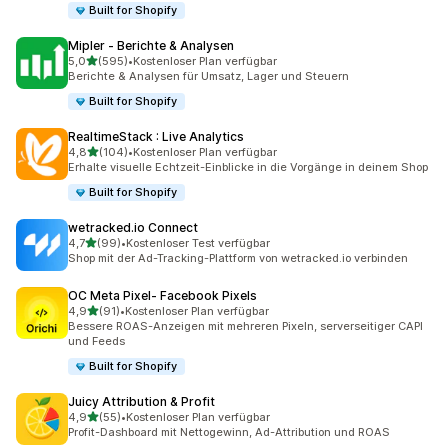
Built for Shopify
Mipler ‑ Berichte & Analysen
von 5 Sternen
5,0
(595)
•
Kostenloser Plan verfügbar
595 Rezensionen insgesamt
Berichte & Analysen für Umsatz, Lager und Steuern
Built for Shopify
RealtimeStack : Live Analytics
von 5 Sternen
4,8
(104)
•
Kostenloser Plan verfügbar
104 Rezensionen insgesamt
Erhalte visuelle Echtzeit-Einblicke in die Vorgänge in deinem Shop
Built for Shopify
wetracked.io Connect
von 5 Sternen
4,7
(99)
•
Kostenloser Test verfügbar
99 Rezensionen insgesamt
Shop mit der Ad-Tracking-Plattform von wetracked.io verbinden
OC Meta Pixel‑ Facebook Pixels
von 5 Sternen
4,9
(91)
•
Kostenloser Plan verfügbar
91 Rezensionen insgesamt
Bessere ROAS-Anzeigen mit mehreren Pixeln, serverseitiger CAPI
und Feeds
Built for Shopify
Juicy Attribution & Profit
von 5 Sternen
4,9
(55)
•
Kostenloser Plan verfügbar
55 Rezensionen insgesamt
Profit-Dashboard mit Nettogewinn, Ad-Attribution und ROAS