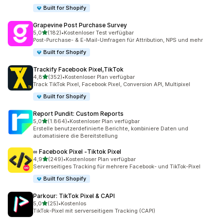
Built for Shopify
Grapevine Post Purchase Survey
von 5 Sternen
5,0
(182)
•
Kostenloser Test verfügbar
182 Rezensionen insgesamt
Post-Purchase- & E-Mail-Umfragen für Attribution, NPS und mehr
Built for Shopify
Trackify Facebook Pixel,TikTok
von 5 Sternen
4,8
(352)
•
Kostenloser Plan verfügbar
352 Rezensionen insgesamt
Track TikTok Pixel, Facebook Pixel, Conversion API, Multipixel
Built for Shopify
Report Pundit: Custom Reports
von 5 Sternen
5,0
(1.864)
•
Kostenloser Plan verfügbar
1864 Rezensionen insgesamt
Erstelle benutzerdefinierte Berichte, kombiniere Daten und
automatisiere die Bereitstellung
∞ Facebook Pixel ‑Tiktok Pixel
von 5 Sternen
4,9
(249)
•
Kostenloser Plan verfügbar
249 Rezensionen insgesamt
Serverseitiges Tracking für mehrere Facebook- und TikTok-Pixel
Built for Shopify
Parkour: TikTok Pixel & CAPI
von 5 Sternen
5,0
(25)
•
Kostenlos
25 Rezensionen insgesamt
TikTok-Pixel mit serverseitigem Tracking (CAPI)