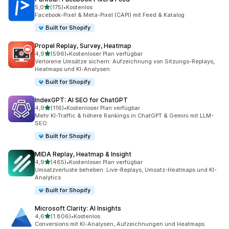
von 5 Sternen
5,0
(175)
•
Kostenlos
175 Rezensionen insgesamt
Facebook-Pixel & Meta-Pixel (CAPI) mit Feed & Katalog
Built for Shopify
Propel Replay, Survey, Heatmap
von 5 Sternen
4,9
(596)
•
Kostenloser Plan verfügbar
596 Rezensionen insgesamt
Verlorene Umsätze sichern: Aufzeichnung von Sitzungs-Replays,
Heatmaps und KI-Analysen
Built for Shopify
IndexGPT: AI SEO for ChatGPT
von 5 Sternen
4,9
(116)
•
Kostenloser Plan verfügbar
116 Rezensionen insgesamt
Mehr KI-Traffic & höhere Rankings in ChatGPT & Gemini mit LLM-
SEO
Built for Shopify
MIDA Replay, Heatmap & Insight
von 5 Sternen
4,9
(465)
•
Kostenloser Plan verfügbar
465 Rezensionen insgesamt
Umsatzverluste beheben: Live-Replays, Umsatz-Heatmaps und KI-
Analytics
Built for Shopify
Microsoft Clarity: AI Insights
von 5 Sternen
4,6
(1.806)
•
Kostenlos
1806 Rezensionen insgesamt
Conversions mit KI-Analysen, Aufzeichnungen und Heatmaps