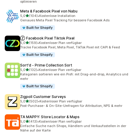
optimieren
Meta & Facebook Pixel von Nabu
von 5 Sternen
5,0
(104)
•
Kostenlose Installation
104 Rezensionen insgesamt
Genaues Meta Pixel Tracking für bessere Facebook Ads
Built for Shopify
Ⓩ Facebook Pixel Tiktok Pixel
von 5 Sternen
5,0
(159)
•
Kostenloser Plan verfügbar
159 Rezensionen insgesamt
Tracke Facebook Pixel, Meta Pixel, TikTok Pixel mit CAPI & Feed
Built for Shopify
Sort'd ‑ Prime Collection Sort
von 5 Sternen
5,0
(132)
•
Kostenloser Plan verfügbar
132 Rezensionen insgesamt
Kategorien sortieren wie ein Profi: mit Drag-and-drop, Analytics und
mehr
Built for Shopify
Zigpoll Customer Surveys
von 5 Sternen
5,0
(502)
•
Kostenloser Plan verfügbar
502 Rezensionen insgesamt
Post-Purchase- & On-Site-Umfragen für Attribution, NPS & mehr
TA MAPPY: Store Locator & Maps
von 5 Sternen
5,0
(413)
•
Kostenloser Plan verfügbar
413 Rezensionen insgesamt
Einfache Suche nach Shops, Händlern und Verkaufsstellen in der
Nähe auf der Karte