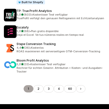
Built for Shopify
TP: True Profit Analytics
von 5 Sternen
5,0
(803)
•
Kostenloser Test verfügbar
803 Rezensionen insgesamt
TrueProfit verfolgt den genauen Nettogewinn mit Echtzeitanalysen
Escalafy
von 5 Sternen
5,0
(68)
•
Plan gratis disponible
68 Rezensionen insgesamt
Dejá el Excel. Ve tus números reales en tiempo real.
Stape Conversion Tracking
von 5 Sternen
4,4
(36)
•
Kostenlos
36 Rezensionen insgesamt
ROAS maximieren mit serverseitigem GTM-Conversion-Tracking
Bloom Profit Analytics
von 5 Sternen
5,0
(33)
•
Kostenloser Test verfügbar
33 Rezensionen insgesamt
Rechner für echten Gewinn: Attribution + Kosten- und Ausgaben-
Tracker
1
2
3
4
60