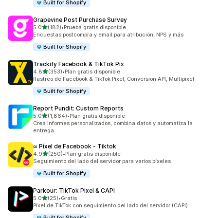
Built for Shopify
Grapevine Post Purchase Survey
de 5 estrellas
5.0
(182)
•
Prueba gratis disponible
182 reseñas en total
Encuestas postcompra y email para atribución, NPS y más
Built for Shopify
Trackify Facebook & TikTok Pix
de 5 estrellas
4.8
(353)
•
Plan gratis disponible
353 reseñas en total
Rastreo de Facebook & TikTok Pixel, Conversion API, Multipixel
Built for Shopify
Report Pundit: Custom Reports
de 5 estrellas
5.0
(1,864)
•
Plan gratis disponible
1864 reseñas en total
Crea informes personalizados, combina datos y automatiza la
entrega
∞ Píxel de Facebook ‑ Tiktok
de 5 estrellas
4.9
(250)
•
Plan gratis disponible
250 reseñas en total
Seguimiento del lado del servidor para varios píxeles
Built for Shopify
Parkour: TikTok Pixel & CAPI
de 5 estrellas
5.0
(25)
•
Gratis
25 reseñas en total
Píxel de TikTok con seguimiento del lado del servidor (CAPI)
Built for Shopify