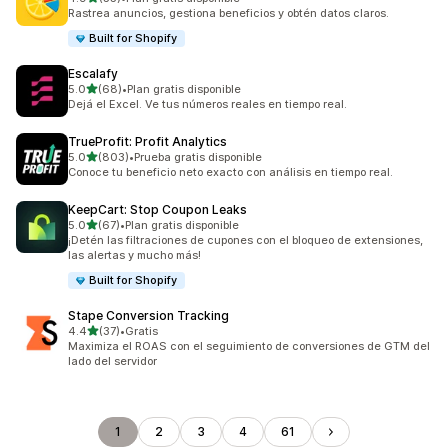
55 reseñas en total
Rastrea anuncios, gestiona beneficios y obtén datos claros.
Built for Shopify
Escalafy
de 5 estrellas
5.0
(68)
•
Plan gratis disponible
68 reseñas en total
Dejá el Excel. Ve tus números reales en tiempo real.
TrueProfit: Profit Analytics
de 5 estrellas
5.0
(803)
•
Prueba gratis disponible
803 reseñas en total
Conoce tu beneficio neto exacto con análisis en tiempo real.
KeepCart: Stop Coupon Leaks
de 5 estrellas
5.0
(67)
•
Plan gratis disponible
67 reseñas en total
¡Detén las filtraciones de cupones con el bloqueo de extensiones,
las alertas y mucho más!
Built for Shopify
Stape Conversion Tracking
de 5 estrellas
4.4
(37)
•
Gratis
37 reseñas en total
Maximiza el ROAS con el seguimiento de conversiones de GTM del
lado del servidor
1
2
3
4
61