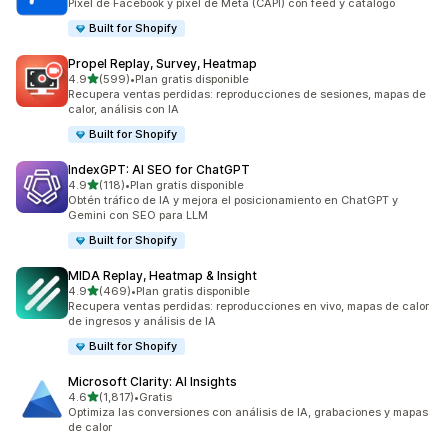
Píxel de Facebook y píxel de Meta (CAPI) con feed y catálogo
Built for Shopify
Propel Replay, Survey, Heatmap
de 5 estrellas
4.9
(599)
•
Plan gratis disponible
599 reseñas en total
Recupera ventas perdidas: reproducciones de sesiones, mapas de
calor, análisis con IA
Built for Shopify
IndexGPT: AI SEO for ChatGPT
de 5 estrellas
4.9
(118)
•
Plan gratis disponible
118 reseñas en total
Obtén tráfico de IA y mejora el posicionamiento en ChatGPT y
Gemini con SEO para LLM
Built for Shopify
MIDA Replay, Heatmap & Insight
de 5 estrellas
4.9
(469)
•
Plan gratis disponible
469 reseñas en total
Recupera ventas perdidas: reproducciones en vivo, mapas de calor
de ingresos y análisis de IA
Built for Shopify
Microsoft Clarity: AI Insights
de 5 estrellas
4.6
(1,817)
•
Gratis
1817 reseñas en total
Optimiza las conversiones con análisis de IA, grabaciones y mapas
de calor