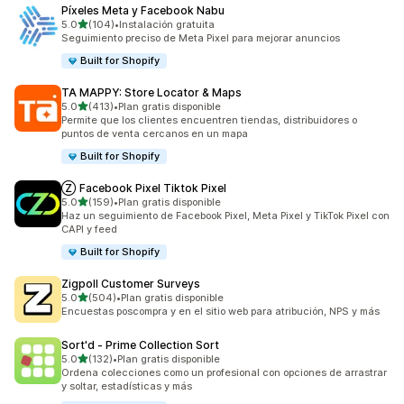
Píxeles Meta y Facebook Nabu
de 5 estrellas
5.0
(104)
•
Instalación gratuita
104 reseñas en total
Seguimiento preciso de Meta Pixel para mejorar anuncios
Built for Shopify
TA MAPPY: Store Locator & Maps
de 5 estrellas
5.0
(413)
•
Plan gratis disponible
413 reseñas en total
Permite que los clientes encuentren tiendas, distribuidores o
puntos de venta cercanos en un mapa
Built for Shopify
Ⓩ Facebook Pixel Tiktok Pixel
de 5 estrellas
5.0
(159)
•
Plan gratis disponible
159 reseñas en total
Haz un seguimiento de Facebook Pixel, Meta Pixel y TikTok Pixel con
CAPI y feed
Built for Shopify
Zigpoll Customer Surveys
de 5 estrellas
5.0
(504)
•
Plan gratis disponible
504 reseñas en total
Encuestas poscompra y en el sitio web para atribución, NPS y más
Sort'd ‑ Prime Collection Sort
de 5 estrellas
5.0
(132)
•
Plan gratis disponible
132 reseñas en total
Ordena colecciones como un profesional con opciones de arrastrar
y soltar, estadísticas y más