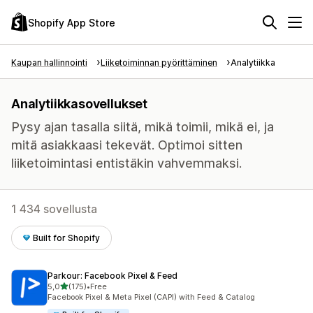
Shopify App Store
Kaupan hallinnointi
Liiketoiminnan pyörittäminen
Analytiikka
Analytiikkasovellukset
Pysy ajan tasalla siitä, mikä toimii, mikä ei, ja
mitä asiakkaasi tekevät. Optimoi sitten
liiketoimintasi entistäkin vahvemmaksi.
1 434 sovellusta
Built for Shopify
Parkour: Facebook Pixel & Feed
/ 5 tähteä
5,0
(175)
•
Free
175 arvostelua yhteensä
Facebook Pixel & Meta Pixel (CAPI) with Feed & Catalog