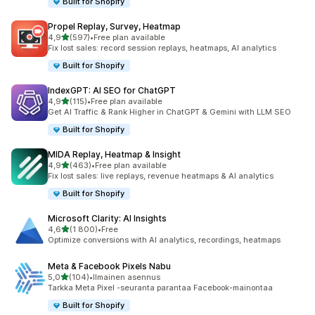
Built for Shopify
Propel Replay, Survey, Heatmap
/ 5 tähteä
4,9
(597)
•
Free plan available
597 arvostelua yhteensä
Fix lost sales: record session replays, heatmaps, AI analytics
Built for Shopify
IndexGPT: AI SEO for ChatGPT
/ 5 tähteä
4,9
(115)
•
Free plan available
115 arvostelua yhteensä
Get AI Traffic & Rank Higher in ChatGPT & Gemini with LLM SEO
Built for Shopify
MIDA Replay, Heatmap & Insight
/ 5 tähteä
4,9
(463)
•
Free plan available
463 arvostelua yhteensä
Fix lost sales: live replays, revenue heatmaps & AI analytics
Built for Shopify
Microsoft Clarity: AI Insights
/ 5 tähteä
4,6
(1 800)
•
Free
1800 arvostelua yhteensä
Optimize conversions with AI analytics, recordings, heatmaps
Meta & Facebook Pixels Nabu
/ 5 tähteä
5,0
(104)
•
Ilmainen asennus
104 arvostelua yhteensä
Tarkka Meta Pixel -seuranta parantaa Facebook-mainontaa
Built for Shopify