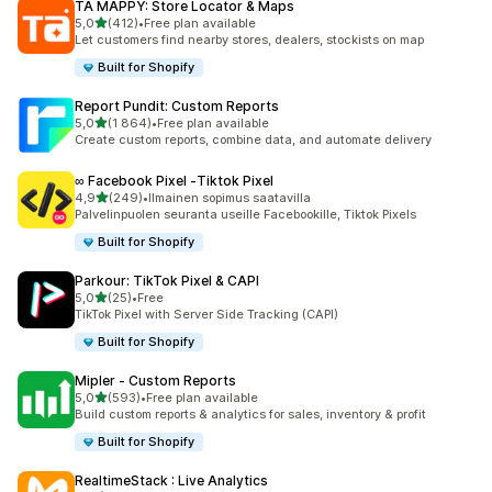
TA MAPPY: Store Locator & Maps
/ 5 tähteä
5,0
(412)
•
Free plan available
412 arvostelua yhteensä
Let customers find nearby stores, dealers, stockists on map
Built for Shopify
Report Pundit: Custom Reports
/ 5 tähteä
5,0
(1 864)
•
Free plan available
1864 arvostelua yhteensä
Create custom reports, combine data, and automate delivery
∞ Facebook Pixel ‑Tiktok Pixel
/ 5 tähteä
4,9
(249)
•
Ilmainen sopimus saatavilla
249 arvostelua yhteensä
Palvelinpuolen seuranta useille Facebookille, Tiktok Pixels
Built for Shopify
Parkour: TikTok Pixel & CAPI
/ 5 tähteä
5,0
(25)
•
Free
25 arvostelua yhteensä
TikTok Pixel with Server Side Tracking (CAPI)
Built for Shopify
Mipler ‑ Custom Reports
/ 5 tähteä
5,0
(593)
•
Free plan available
593 arvostelua yhteensä
Build custom reports & analytics for sales, inventory & profit
Built for Shopify
RealtimeStack : Live Analytics