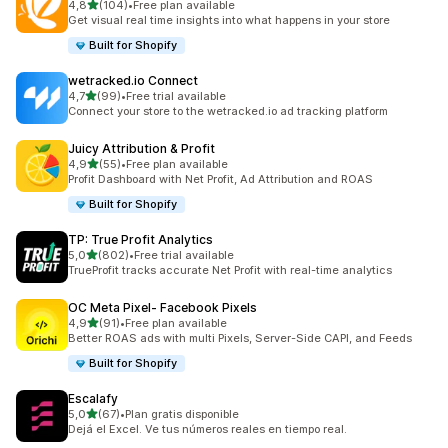
/ 5 tähteä
4,8
(104)
•
Free plan available
104 arvostelua yhteensä
Get visual real time insights into what happens in your store
Built for Shopify
wetracked.io Connect
/ 5 tähteä
4,7
(99)
•
Free trial available
99 arvostelua yhteensä
Connect your store to the wetracked.io ad tracking platform
Juicy Attribution & Profit
/ 5 tähteä
4,9
(55)
•
Free plan available
55 arvostelua yhteensä
Profit Dashboard with Net Profit, Ad Attribution and ROAS
Built for Shopify
TP: True Profit Analytics
/ 5 tähteä
5,0
(802)
•
Free trial available
802 arvostelua yhteensä
TrueProfit tracks accurate Net Profit with real-time analytics
OC Meta Pixel‑ Facebook Pixels
/ 5 tähteä
4,9
(91)
•
Free plan available
91 arvostelua yhteensä
Better ROAS ads with multi Pixels, Server-Side CAPI, and Feeds
Built for Shopify
Escalafy
/ 5 tähteä
5,0
(67)
•
Plan gratis disponible
67 arvostelua yhteensä
Dejá el Excel. Ve tus números reales en tiempo real.