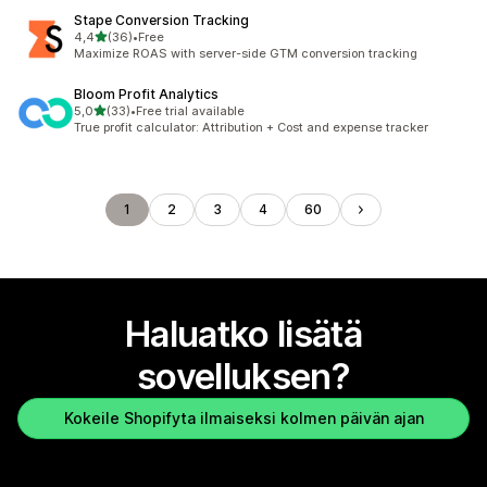
Stape Conversion Tracking
/ 5 tähteä
4,4
(36)
•
Free
36 arvostelua yhteensä
Maximize ROAS with server-side GTM conversion tracking
Bloom Profit Analytics
/ 5 tähteä
5,0
(33)
•
Free trial available
33 arvostelua yhteensä
True profit calculator: Attribution + Cost and expense tracker
1
2
3
4
60
Haluatko lisätä
sovelluksen?
Kokeile Shopifyta ilmaiseksi kolmen päivän ajan