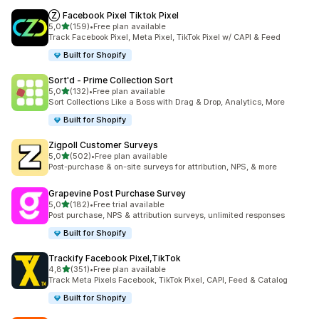
Ⓩ Facebook Pixel Tiktok Pixel
/ 5 tähteä
5,0
(159)
•
Free plan available
159 arvostelua yhteensä
Track Facebook Pixel, Meta Pixel, TikTok Pixel w/ CAPI & Feed
Built for Shopify
Sort'd ‑ Prime Collection Sort
/ 5 tähteä
5,0
(132)
•
Free plan available
132 arvostelua yhteensä
Sort Collections Like a Boss with Drag & Drop, Analytics, More
Built for Shopify
Zigpoll Customer Surveys
/ 5 tähteä
5,0
(502)
•
Free plan available
502 arvostelua yhteensä
Post-purchase & on-site surveys for attribution, NPS, & more
Grapevine Post Purchase Survey
/ 5 tähteä
5,0
(182)
•
Free trial available
182 arvostelua yhteensä
Post purchase, NPS & attribution surveys, unlimited responses
Built for Shopify
Trackify Facebook Pixel,TikTok
/ 5 tähteä
4,8
(351)
•
Free plan available
351 arvostelua yhteensä
Track Meta Pixels Facebook, TikTok Pixel, CAPI, Feed & Catalog
Built for Shopify