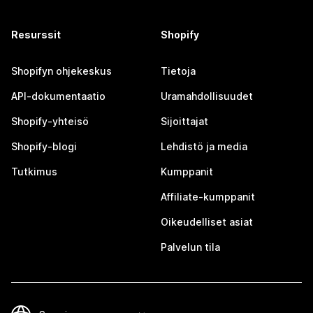
Resurssit
Shopify
Shopifyn ohjekeskus
Tietoja
API-dokumentaatio
Uramahdollisuudet
Shopify-yhteisö
Sijoittajat
Shopify-blogi
Lehdistö ja media
Tutkimus
Kumppanit
Affiliate-kumppanit
Oikeudelliset asiat
Palvelun tila