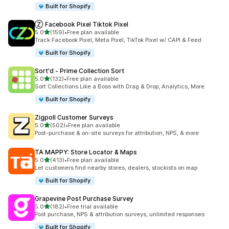
Built for Shopify
Ⓩ Facebook Pixel Tiktok Pixel
5つ星中
5.0
(159)
•
Free plan available
合計レビュー数：159件
Track Facebook Pixel, Meta Pixel, TikTok Pixel w/ CAPI & Feed
Built for Shopify
Sort'd ‑ Prime Collection Sort
5つ星中
5.0
(132)
•
Free plan available
合計レビュー数：132件
Sort Collections Like a Boss with Drag & Drop, Analytics, More
Built for Shopify
Zigpoll Customer Surveys
5つ星中
5.0
(502)
•
Free plan available
合計レビュー数：502件
Post-purchase & on-site surveys for attribution, NPS, & more
TA MAPPY: Store Locator & Maps
5つ星中
5.0
(413)
•
Free plan available
合計レビュー数：413件
Let customers find nearby stores, dealers, stockists on map
Built for Shopify
Grapevine Post Purchase Survey
5つ星中
5.0
(182)
•
Free trial available
合計レビュー数：182件
Post purchase, NPS & attribution surveys, unlimited responses
Built for Shopify