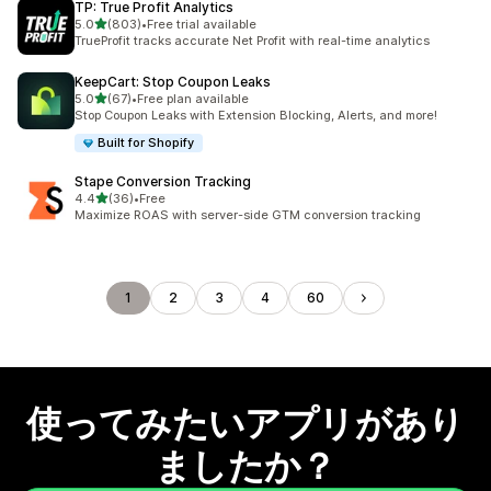
TP: True Profit Analytics
5つ星中
5.0
(803)
•
Free trial available
合計レビュー数：803件
TrueProfit tracks accurate Net Profit with real-time analytics
KeepCart: Stop Coupon Leaks
5つ星中
5.0
(67)
•
Free plan available
合計レビュー数：67件
Stop Coupon Leaks with Extension Blocking, Alerts, and more!
Built for Shopify
Stape Conversion Tracking
5つ星中
4.4
(36)
•
Free
合計レビュー数：36件
Maximize ROAS with server-side GTM conversion tracking
1
2
3
4
60
使ってみたいアプリがあり
ましたか？