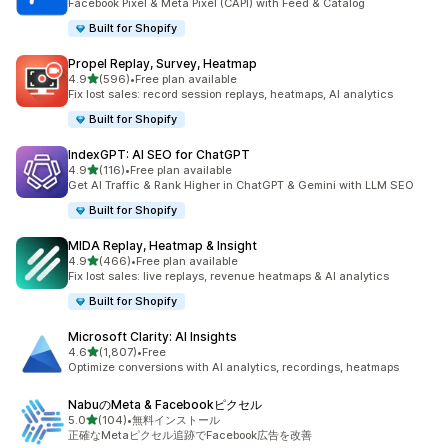
Facebook Pixel & Meta Pixel (CAPI) with Feed & Catalog
Built for Shopify
Propel Replay, Survey, Heatmap
5つ星中
4.9
(596)
•
Free plan available
合計レビュー数：596件
Fix lost sales: record session replays, heatmaps, AI analytics
Built for Shopify
IndexGPT: AI SEO for ChatGPT
5つ星中
4.9
(116)
•
Free plan available
合計レビュー数：116件
Get AI Traffic & Rank Higher in ChatGPT & Gemini with LLM SEO
Built for Shopify
MIDA Replay, Heatmap & Insight
5つ星中
4.9
(466)
•
Free plan available
合計レビュー数：466件
Fix lost sales: live replays, revenue heatmaps & AI analytics
Built for Shopify
Microsoft Clarity: AI Insights
5つ星中
4.6
(1,807)
•
Free
合計レビュー数：1807件
Optimize conversions with AI analytics, recordings, heatmaps
NabuのMeta & Facebookピクセル
5つ星中
5.0
(104)
•
無料インストール
合計レビュー数：104件
正確なMetaピクセル追跡でFacebook広告を改善