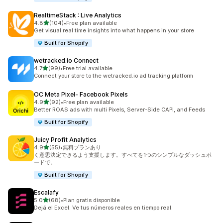
RealtimeStack : Live Analytics
5つ星中
4.8
(104)
•
Free plan available
合計レビュー数：104件
Get visual real time insights into what happens in your store
Built for Shopify
wetracked.io Connect
5つ星中
4.7
(99)
•
Free trial available
合計レビュー数：99件
Connect your store to the wetracked.io ad tracking platform
OC Meta Pixel‑ Facebook Pixels
5つ星中
4.9
(92)
•
Free plan available
合計レビュー数：92件
Better ROAS ads with multi Pixels, Server-Side CAPI, and Feeds
Built for Shopify
Juicy Profit Analytics
5つ星中
4.9
(55)
•
無料プランあり
合計レビュー数：55件
く意思決定できるよう支援します。すべてを1つのシンプルなダッシュボ
ードで。
Built for Shopify
Escalafy
5つ星中
5.0
(68)
•
Plan gratis disponible
合計レビュー数：68件
Dejá el Excel. Ve tus números reales en tiempo real.