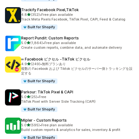
Trackify Facebook Pixel,TikTok
5つ星中
4.8
(352)
•
Free plan available
合計レビュー数：352件
Track Meta Pixels Facebook, TikTok Pixel, CAPI, Feed & Catalog
Built for Shopify
Report Pundit: Custom Reports
5つ星中
5.0
(1,864)
•
Free plan available
合計レビュー数：1864件
Create custom reports, combine data, and automate delivery
∞ Facebook ピクセル ‑TikTok ピクセル
5つ星中
4.9
(249)
•
無料プランあり
合計レビュー数：249件
複数の Facebook および Tiktok ピクセルのサーバー側トラッキングを設
定する
Built for Shopify
Parkour: TikTok Pixel & CAPI
5つ星中
5.0
(25)
•
Free
合計レビュー数：25件
TikTok Pixel with Server Side Tracking (CAPI)
Built for Shopify
Mipler ‑ Custom Reports
5つ星中
5.0
(595)
•
Free plan available
合計レビュー数：595件
Build custom reports & analytics for sales, inventory & profit
Built for Shopify