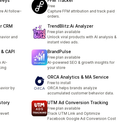
rveys
FFM Tracker
Free
e AI follow-
Capture FFM attribution and track paid
orders.
er CRM
TrendBlitz:Ai Analyzer
Free plan available
avior and
Unlock viral products with AI analysis &
instant video ads.
l & CAPI
BrandPulse
Free plan available
 AI-
AI-powered SEO & growth insights for
king
your store
ORCA Analytics & MA Service
Free to install
havior by
ORCA helps brands analyze
accumulated customer behavior data.
story
UTM Ad Conversion Tracking
Free plan available
revert
Track UTM Link and Optimize
Facebook Google Ad Conversion Cost