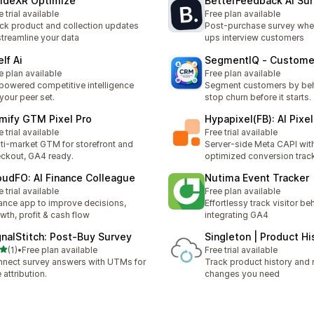
ideXR Optimize
BetterFeedback AI Su
e trial available
Free plan available
ck product and collection updates
Post-purchase survey wher
streamline your data
ups interview customers
lf Ai
SegmentIQ ‑ Custom
e plan available
Free plan available
powered competitive intelligence
Segment customers by beh
 your peer set.
stop churn before it starts.
mify GTM Pixel Pro
Hypapixel(FB): AI Pixe
e trial available
Free trial available
ti-market GTM for storefront and
Server-side Meta CAPI with
ckout, GA4 ready.
optimized conversion trac
oudFO: AI Finance Colleague
Nutima Event Tracker
e trial available
Free plan available
ance app to improve decisions,
Effortlessy track visitor be
wth, profit & cash flow
integrating GA4
gnalStitch: Post‑Buy Survey
Singleton | Product Hi
별 5개 중
(1)
•
Free plan available
Free trial available
리뷰 1개
nect survey answers with UTMs for
Track product history and 
e attribution.
changes you need