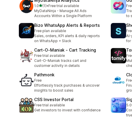
MyDataNinja Analytics
Gu
별 5개 중
1.0
(1)
•
Free trial available
Fre
총 리뷰 1개
MyDataNinja - Manage All Ads
Tra
Accounts Within a Single Platform
to 
Bizo WhatsApp Alerts & Reports
She
Free plan available
Fre
Sales, orders, KPI alerts & daily reports
AI-
on WhatsApp + Slack
for
Cart‑O‑Maniak ‑ Cart Tracking
To
Free trial available
Fre
Cart-O-Maniak tracks cart and
Mul
customer activity in details
che
Pathmonk
Cl
Free
Fre
Effortlessly track purchases & uncover
Fin
insights to boost sales
gro
CSS Investor Portal
Si
Free trial available
5.0
총 
Get investors to invest with confidence
Con
tru