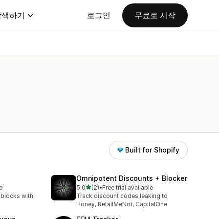
탐색하기
로그인
무료로 시작
Built for Shopify
Omnipotent Discounts + Blocker
별 5개 중
e
5.0
(2)
•
Free trial available
총 리뷰 2개
blocks with
Track discount codes leaking to
Honey, RetailMeNot, CapitalOne