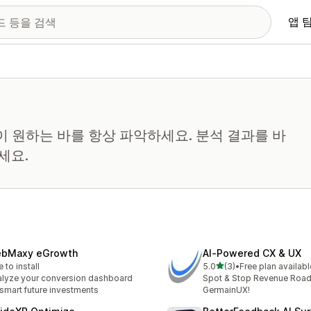
앱 
이 원하는 바를 항상 파악하세요. 분석 결과를 바
세요.
bMaxy eGrowth
AI‑Powered CX & UX
별 5개 중
e to install
5.0
(3)
•
Free plan availabl
총 리뷰 3개
lyze your conversion dashboard
Spot & Stop Revenue Road
 smart future investments
GermainUX!