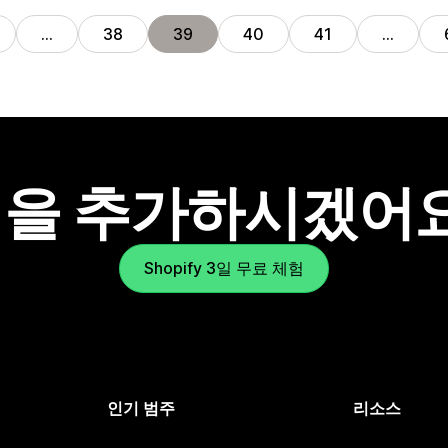
…
38
39
40
41
…
을 추가하시겠어
Shopify 3일 무료 체험
인기 범주
리소스