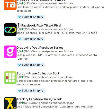
van 5 sterren
5,0
(413)
•
Gratis abonnement beschikbaar
413 recensies in totaal
Laat klanten winkels, dealers en verkooppunten in de buurt vinden
op de kaart
Built for Shopify
Ⓩ Facebook Pixel Tiktok Pixel
van 5 sterren
5,0
(159)
•
Gratis abonnement beschikbaar
159 recensies in totaal
Track Facebook Pixel, Meta Pixel, TikTok Pixel met CAPI & feed
Built for Shopify
Grapevine Post Purchase Survey
van 5 sterren
5,0
(182)
•
Gratis proefperiode beschikbaar
182 recensies in totaal
Post-purchase-, NPS- & attributie-enquêtes, onbeperkt aantal
reacties
Built for Shopify
Sort'd ‑ Prime Collection Sort
van 5 sterren
5,0
(132)
•
Gratis abonnement beschikbaar
132 recensies in totaal
Sorteer collecties als een professional met drag-and-drop,
analytics en meer
Built for Shopify
Trackify Facebook Pixel,TikTok
van 5 sterren
4,8
(351)
•
Gratis abonnement beschikbaar
351 recensies in totaal
Volg TikTok Pixel, Facebook Pixel, Conversion API, Multipixel