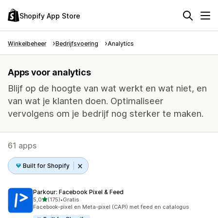
Shopify App Store
Winkelbeheer
Bedrijfsvoering
Analytics
Apps voor analytics
Blijf op de hoogte van wat werkt en wat niet, en
van wat je klanten doen. Optimaliseer
vervolgens om je bedrijf nog sterker te maken.
61 apps
Built for Shopify
Parkour: Facebook Pixel & Feed
van 5 sterren
5,0
(175)
•
Gratis
175 recensies in totaal
Facebook-pixel en Meta-pixel (CAPI) met feed en catalogus