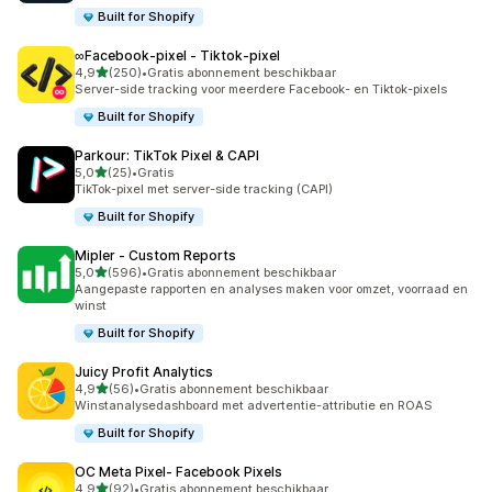
Built for Shopify
∞Facebook‑pixel ‑ Tiktok‑pixel
van 5 sterren
4,9
(250)
•
Gratis abonnement beschikbaar
250 recensies in totaal
Server-side tracking voor meerdere Facebook- en Tiktok-pixels
Built for Shopify
Parkour: TikTok Pixel & CAPI
van 5 sterren
5,0
(25)
•
Gratis
25 recensies in totaal
TikTok-pixel met server-side tracking (CAPI)
Built for Shopify
Mipler ‑ Custom Reports
van 5 sterren
5,0
(596)
•
Gratis abonnement beschikbaar
596 recensies in totaal
Aangepaste rapporten en analyses maken voor omzet, voorraad en
winst
Built for Shopify
Juicy Profit Analytics
van 5 sterren
4,9
(56)
•
Gratis abonnement beschikbaar
56 recensies in totaal
Winstanalysedashboard met advertentie-attributie en ROAS
Built for Shopify
OC Meta Pixel‑ Facebook Pixels
van 5 sterren
4,9
(92)
•
Gratis abonnement beschikbaar