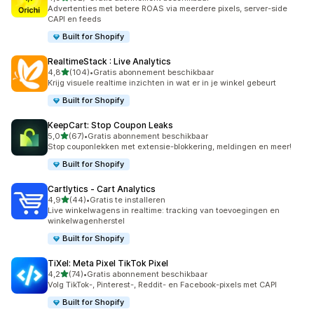
92 recensies in totaal
Advertenties met betere ROAS via meerdere pixels, server-side
CAPI en feeds
Built for Shopify
RealtimeStack : Live Analytics
van 5 sterren
4,8
(104)
•
Gratis abonnement beschikbaar
104 recensies in totaal
Krijg visuele realtime inzichten in wat er in je winkel gebeurt
Built for Shopify
KeepCart: Stop Coupon Leaks
van 5 sterren
5,0
(67)
•
Gratis abonnement beschikbaar
67 recensies in totaal
Stop couponlekken met extensie-blokkering, meldingen en meer!
Built for Shopify
Cartlytics ‑ Cart Analytics
van 5 sterren
4,9
(44)
•
Gratis te installeren
44 recensies in totaal
Live winkelwagens in realtime: tracking van toevoegingen en
winkelwagenherstel
Built for Shopify
TiXel: Meta Pixel TikTok Pixel
van 5 sterren
4,2
(74)
•
Gratis abonnement beschikbaar
74 recensies in totaal
Volg TikTok-, Pinterest-, Reddit- en Facebook-pixels met CAPI
Built for Shopify