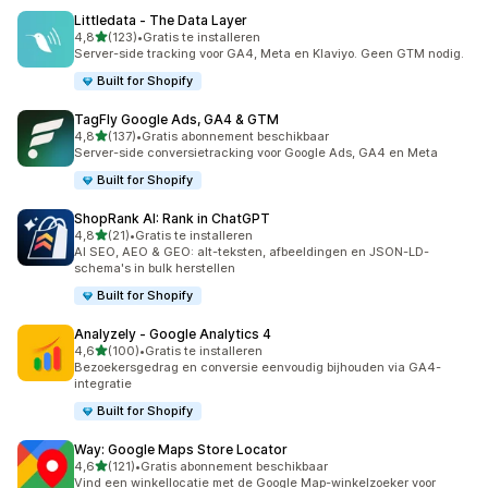
Littledata ‑ The Data Layer
van 5 sterren
4,8
(123)
•
Gratis te installeren
123 recensies in totaal
Server-side tracking voor GA4, Meta en Klaviyo. Geen GTM nodig.
Built for Shopify
TagFly Google Ads, GA4 & GTM
van 5 sterren
4,8
(137)
•
Gratis abonnement beschikbaar
137 recensies in totaal
Server-side conversietracking voor Google Ads, GA4 en Meta
Built for Shopify
ShopRank AI: Rank in ChatGPT
van 5 sterren
4,8
(21)
•
Gratis te installeren
21 recensies in totaal
AI SEO, AEO & GEO: alt-teksten, afbeeldingen en JSON-LD-
schema's in bulk herstellen
Built for Shopify
Analyzely ‑ Google Analytics 4
van 5 sterren
4,6
(100)
•
Gratis te installeren
100 recensies in totaal
Bezoekersgedrag en conversie eenvoudig bijhouden via GA4-
integratie
Built for Shopify
Way: Google Maps Store Locator
van 5 sterren
4,6
(121)
•
Gratis abonnement beschikbaar
121 recensies in totaal
Vind een winkellocatie met de Google Map-winkelzoeker voor