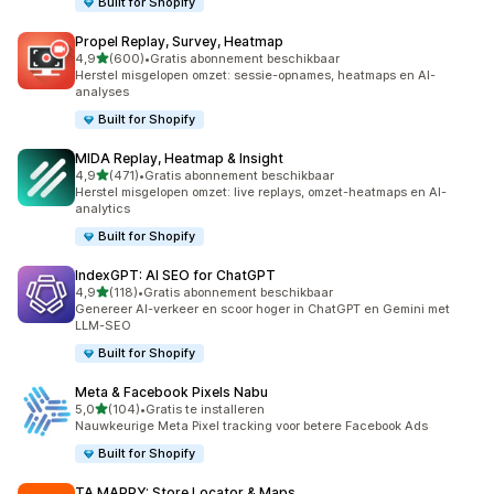
Built for Shopify
Propel Replay, Survey, Heatmap
van 5 sterren
4,9
(600)
•
Gratis abonnement beschikbaar
600 recensies in totaal
Herstel misgelopen omzet: sessie-opnames, heatmaps en AI-
analyses
Built for Shopify
MIDA Replay, Heatmap & Insight
van 5 sterren
4,9
(471)
•
Gratis abonnement beschikbaar
471 recensies in totaal
Herstel misgelopen omzet: live replays, omzet-heatmaps en AI-
analytics
Built for Shopify
IndexGPT: AI SEO for ChatGPT
van 5 sterren
4,9
(118)
•
Gratis abonnement beschikbaar
118 recensies in totaal
Genereer AI-verkeer en scoor hoger in ChatGPT en Gemini met
LLM-SEO
Built for Shopify
Meta & Facebook Pixels Nabu
van 5 sterren
5,0
(104)
•
Gratis te installeren
104 recensies in totaal
Nauwkeurige Meta Pixel tracking voor betere Facebook Ads
Built for Shopify
TA MAPPY: Store Locator & Maps