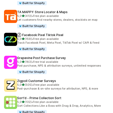
Built for Shopify
TA MAPPY: Store Locator & Maps
na 5 gwiazdek
5,0
(413)
•
Free plan available
Łączna liczba recenzji: 413
Let customers find nearby stores, dealers, stockists on map
Built for Shopify
Ⓩ Facebook Pixel Tiktok Pixel
na 5 gwiazdek
5,0
(159)
•
Free plan available
Łączna liczba recenzji: 159
Track Facebook Pixel, Meta Pixel, TikTok Pixel w/ CAPI & Feed
Built for Shopify
Grapevine Post Purchase Survey
na 5 gwiazdek
5,0
(183)
•
Free trial available
Łączna liczba recenzji: 183
Post purchase, NPS & attribution surveys, unlimited responses
Built for Shopify
Zigpoll Customer Surveys
na 5 gwiazdek
5,0
(505)
•
Free plan available
Łączna liczba recenzji: 505
Post-purchase & on-site surveys for attribution, NPS, & more
Sort'd ‑ Prime Collection Sort
na 5 gwiazdek
5,0
(132)
•
Free plan available
Łączna liczba recenzji: 132
Sort Collections Like a Boss with Drag & Drop, Analytics, More
Built for Shopify