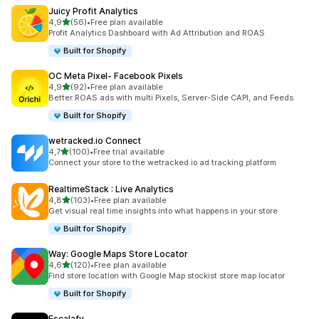
Juicy Profit Analytics
na 5 gwiazdek
4,9
(56)
•
Free plan available
Łączna liczba recenzji: 56
Profit Analytics Dashboard with Ad Attribution and ROAS
Built for Shopify
OC Meta Pixel‑ Facebook Pixels
na 5 gwiazdek
4,9
(92)
•
Free plan available
Łączna liczba recenzji: 92
Better ROAS ads with multi Pixels, Server-Side CAPI, and Feeds
Built for Shopify
wetracked.io Connect
na 5 gwiazdek
4,7
(100)
•
Free trial available
Łączna liczba recenzji: 100
Connect your store to the wetracked.io ad tracking platform
RealtimeStack : Live Analytics
na 5 gwiazdek
4,8
(103)
•
Free plan available
Łączna liczba recenzji: 103
Get visual real time insights into what happens in your store
Built for Shopify
Way: Google Maps Store Locator
na 5 gwiazdek
4,6
(120)
•
Free plan available
Łączna liczba recenzji: 120
Find store location with Google Map stockist store map locator
Built for Shopify
Escalafy