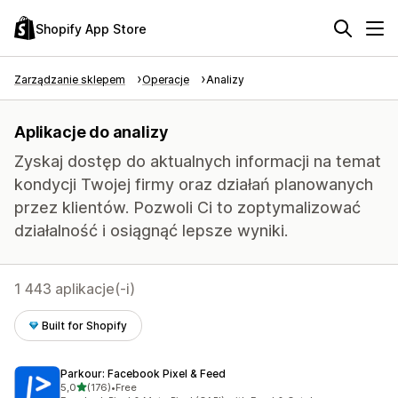
Shopify App Store
Zarządzanie sklepem
Operacje
Analizy
Aplikacje do analizy
Zyskaj dostęp do aktualnych informacji na temat
kondycji Twojej firmy oraz działań planowanych
przez klientów. Pozwoli Ci to zoptymalizować
działalność i osiągnąć lepsze wyniki.
1 443 aplikacje(-i)
Built for Shopify
Parkour: Facebook Pixel & Feed
na 5 gwiazdek
5,0
(176)
•
Free
Łączna liczba recenzji: 176