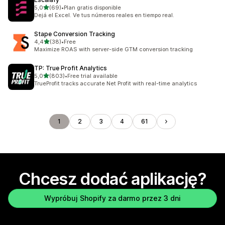
na 5 gwiazdek
5,0
(69)
•
Plan gratis disponible
Łączna liczba recenzji: 69
Dejá el Excel. Ve tus números reales en tiempo real.
Stape Conversion Tracking
na 5 gwiazdek
4,4
(38)
•
Free
Łączna liczba recenzji: 38
Maximize ROAS with server-side GTM conversion tracking
TP: True Profit Analytics
na 5 gwiazdek
5,0
(803)
•
Free trial available
Łączna liczba recenzji: 803
TrueProfit tracks accurate Net Profit with real-time analytics
1
2
3
4
61
Chcesz dodać aplikację?
Wypróbuj Shopify za darmo przez 3 dni