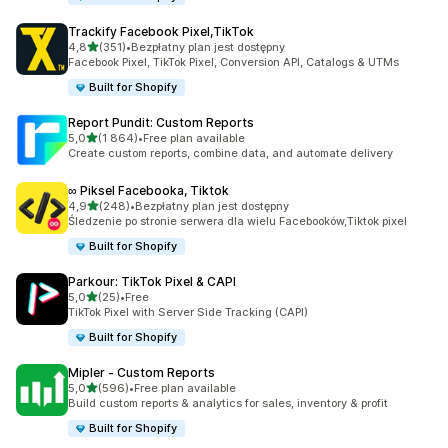
Trackify Facebook Pixel,TikTok
na 5 gwiazdek
4,8
(351)
•
Bezpłatny plan jest dostępny
Łączna liczba recenzji: 351
Facebook Pixel, TikTok Pixel, Conversion API, Catalogs & UTMs
Built for Shopify
Report Pundit: Custom Reports
na 5 gwiazdek
5,0
(1 864)
•
Free plan available
Łączna liczba recenzji: 1864
Create custom reports, combine data, and automate delivery
∞ Piksel Facebooka, Tiktok
na 5 gwiazdek
4,9
(248)
•
Bezpłatny plan jest dostępny
Łączna liczba recenzji: 248
Śledzenie po stronie serwera dla wielu Facebooków,Tiktok pixel
Built for Shopify
Parkour: TikTok Pixel & CAPI
na 5 gwiazdek
5,0
(25)
•
Free
Łączna liczba recenzji: 25
TikTok Pixel with Server Side Tracking (CAPI)
Built for Shopify
Mipler ‑ Custom Reports
na 5 gwiazdek
5,0
(596)
•
Free plan available
Łączna liczba recenzji: 596
Build custom reports & analytics for sales, inventory & profit
Built for Shopify