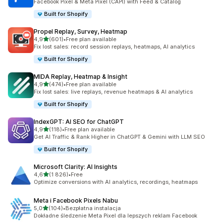
Facebook Pixel & Meta Pixel (CAPI) with Feed & Catalog
Built for Shopify
Propel Replay, Survey, Heatmap
na 5 gwiazdek
4,9
(601)
•
Free plan available
Łączna liczba recenzji: 601
Fix lost sales: record session replays, heatmaps, AI analytics
Built for Shopify
MIDA Replay, Heatmap & Insight
na 5 gwiazdek
4,9
(474)
•
Free plan available
Łączna liczba recenzji: 474
Fix lost sales: live replays, revenue heatmaps & AI analytics
Built for Shopify
IndexGPT: AI SEO for ChatGPT
na 5 gwiazdek
4,9
(118)
•
Free plan available
Łączna liczba recenzji: 118
Get AI Traffic & Rank Higher in ChatGPT & Gemini with LLM SEO
Built for Shopify
Microsoft Clarity: AI Insights
na 5 gwiazdek
4,6
(1 826)
•
Free
Łączna liczba recenzji: 1826
Optimize conversions with AI analytics, recordings, heatmaps
Meta i Facebook Pixels Nabu
na 5 gwiazdek
5,0
(104)
•
Bezpłatna instalacja
Łączna liczba recenzji: 104
Dokładne śledzenie Meta Pixel dla lepszych reklam Facebook