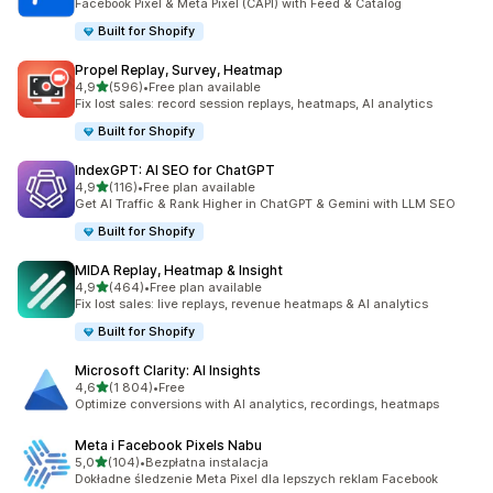
Facebook Pixel & Meta Pixel (CAPI) with Feed & Catalog
Built for Shopify
Propel Replay, Survey, Heatmap
na 5 gwiazdek
4,9
(596)
•
Free plan available
Łączna liczba recenzji: 596
Fix lost sales: record session replays, heatmaps, AI analytics
Built for Shopify
IndexGPT: AI SEO for ChatGPT
na 5 gwiazdek
4,9
(116)
•
Free plan available
Łączna liczba recenzji: 116
Get AI Traffic & Rank Higher in ChatGPT & Gemini with LLM SEO
Built for Shopify
MIDA Replay, Heatmap & Insight
na 5 gwiazdek
4,9
(464)
•
Free plan available
Łączna liczba recenzji: 464
Fix lost sales: live replays, revenue heatmaps & AI analytics
Built for Shopify
Microsoft Clarity: AI Insights
na 5 gwiazdek
4,6
(1 804)
•
Free
Łączna liczba recenzji: 1804
Optimize conversions with AI analytics, recordings, heatmaps
Meta i Facebook Pixels Nabu
na 5 gwiazdek
5,0
(104)
•
Bezpłatna instalacja
Łączna liczba recenzji: 104
Dokładne śledzenie Meta Pixel dla lepszych reklam Facebook