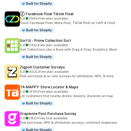
Built for Shopify
Ⓩ Facebook Pixel Tiktok Pixel
na 5 gwiazdek
5,0
(159)
•
Free plan available
Łączna liczba recenzji: 159
Track Facebook Pixel, Meta Pixel, TikTok Pixel w/ CAPI & Feed
Built for Shopify
Sort'd ‑ Prime Collection Sort
na 5 gwiazdek
5,0
(132)
•
Free plan available
Łączna liczba recenzji: 132
Sort Collections Like a Boss with Drag & Drop, Analytics, More
Built for Shopify
Zigpoll Customer Surveys
na 5 gwiazdek
5,0
(502)
•
Free plan available
Łączna liczba recenzji: 502
Post-purchase & on-site surveys for attribution, NPS, & more
TA MAPPY: Store Locator & Maps
na 5 gwiazdek
5,0
(413)
•
Free plan available
Łączna liczba recenzji: 413
Let customers find nearby stores, dealers, stockists on map
Built for Shopify
Grapevine Post Purchase Survey
na 5 gwiazdek
5,0
(182)
•
Free trial available
Łączna liczba recenzji: 182
Post purchase, NPS & attribution surveys, unlimited responses
Built for Shopify