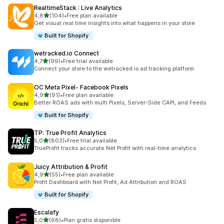
RealtimeStack : Live Analytics
na 5 gwiazdek
4,8
(104)
•
Free plan available
Łączna liczba recenzji: 104
Get visual real time insights into what happens in your store
Built for Shopify
wetracked.io Connect
na 5 gwiazdek
4,7
(99)
•
Free trial available
Łączna liczba recenzji: 99
Connect your store to the wetracked.io ad tracking platform
OC Meta Pixel‑ Facebook Pixels
na 5 gwiazdek
4,9
(91)
•
Free plan available
Łączna liczba recenzji: 91
Better ROAS ads with multi Pixels, Server-Side CAPI, and Feeds
Built for Shopify
TP: True Profit Analytics
na 5 gwiazdek
5,0
(803)
•
Free trial available
Łączna liczba recenzji: 803
TrueProfit tracks accurate Net Profit with real-time analytics
Juicy Attribution & Profit
na 5 gwiazdek
4,9
(55)
•
Free plan available
Łączna liczba recenzji: 55
Profit Dashboard with Net Profit, Ad Attribution and ROAS
Built for Shopify
Escalafy
na 5 gwiazdek
5,0
(68)
•
Plan gratis disponible
Łączna liczba recenzji: 68