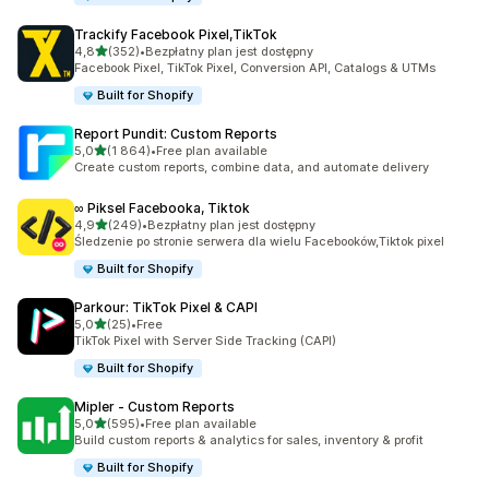
Trackify Facebook Pixel,TikTok
na 5 gwiazdek
4,8
(352)
•
Bezpłatny plan jest dostępny
Łączna liczba recenzji: 352
Facebook Pixel, TikTok Pixel, Conversion API, Catalogs & UTMs
Built for Shopify
Report Pundit: Custom Reports
na 5 gwiazdek
5,0
(1 864)
•
Free plan available
Łączna liczba recenzji: 1864
Create custom reports, combine data, and automate delivery
∞ Piksel Facebooka, Tiktok
na 5 gwiazdek
4,9
(249)
•
Bezpłatny plan jest dostępny
Łączna liczba recenzji: 249
Śledzenie po stronie serwera dla wielu Facebooków,Tiktok pixel
Built for Shopify
Parkour: TikTok Pixel & CAPI
na 5 gwiazdek
5,0
(25)
•
Free
Łączna liczba recenzji: 25
TikTok Pixel with Server Side Tracking (CAPI)
Built for Shopify
Mipler ‑ Custom Reports
na 5 gwiazdek
5,0
(595)
•
Free plan available
Łączna liczba recenzji: 595
Build custom reports & analytics for sales, inventory & profit
Built for Shopify