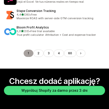
Dejá el Excel. Ve tus números reales en tiempo real.
Stape Conversion Tracking
na 5 gwiazdek
4,4
(36)
•
Free
Łączna liczba recenzji: 36
Maximize ROAS with server-side GTM conversion tracking
Bloom Profit Analytics
na 5 gwiazdek
5,0
(33)
•
Free trial available
Łączna liczba recenzji: 33
True profit calculator: Attribution + Cost and expense tracker
1
2
3
4
60
Chcesz dodać aplikację?
Wypróbuj Shopify za darmo przez 3 dni