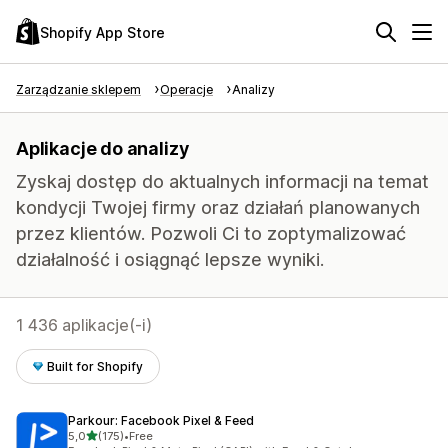
Shopify App Store
Zarządzanie sklepem
Operacje
Analizy
Aplikacje do analizy
Zyskaj dostęp do aktualnych informacji na temat
kondycji Twojej firmy oraz działań planowanych
przez klientów. Pozwoli Ci to zoptymalizować
działalność i osiągnąć lepsze wyniki.
1 436 aplikacje(-i)
Built for Shopify
Parkour: Facebook Pixel & Feed
na 5 gwiazdek
5,0
(175)
•
Free
Łączna liczba recenzji: 175