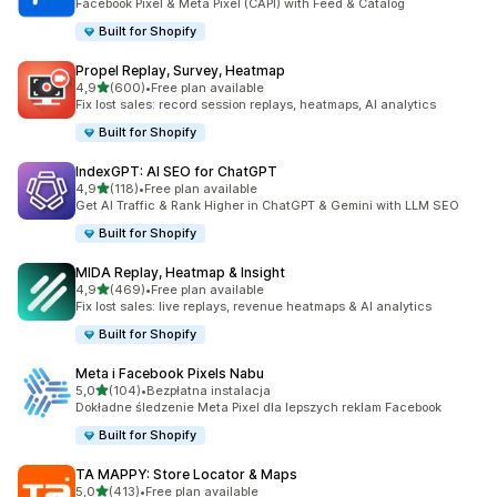
Facebook Pixel & Meta Pixel (CAPI) with Feed & Catalog
Built for Shopify
Propel Replay, Survey, Heatmap
na 5 gwiazdek
4,9
(600)
•
Free plan available
Łączna liczba recenzji: 600
Fix lost sales: record session replays, heatmaps, AI analytics
Built for Shopify
IndexGPT: AI SEO for ChatGPT
na 5 gwiazdek
4,9
(118)
•
Free plan available
Łączna liczba recenzji: 118
Get AI Traffic & Rank Higher in ChatGPT & Gemini with LLM SEO
Built for Shopify
MIDA Replay, Heatmap & Insight
na 5 gwiazdek
4,9
(469)
•
Free plan available
Łączna liczba recenzji: 469
Fix lost sales: live replays, revenue heatmaps & AI analytics
Built for Shopify
Meta i Facebook Pixels Nabu
na 5 gwiazdek
5,0
(104)
•
Bezpłatna instalacja
Łączna liczba recenzji: 104
Dokładne śledzenie Meta Pixel dla lepszych reklam Facebook
Built for Shopify
TA MAPPY: Store Locator & Maps
na 5 gwiazdek
5,0
(413)
•
Free plan available