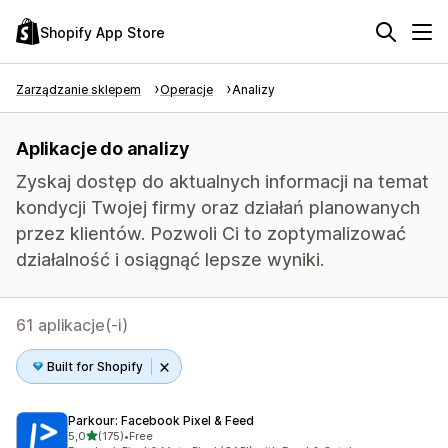
Shopify App Store
Zarządzanie sklepem
Operacje
Analizy
Aplikacje do analizy
Zyskaj dostęp do aktualnych informacji na temat
kondycji Twojej firmy oraz działań planowanych
przez klientów. Pozwoli Ci to zoptymalizować
działalność i osiągnąć lepsze wyniki.
61 aplikacje(-i)
Built for Shopify
Parkour: Facebook Pixel & Feed
na 5 gwiazdek
5,0
(175)
•
Free
Łączna liczba recenzji: 175