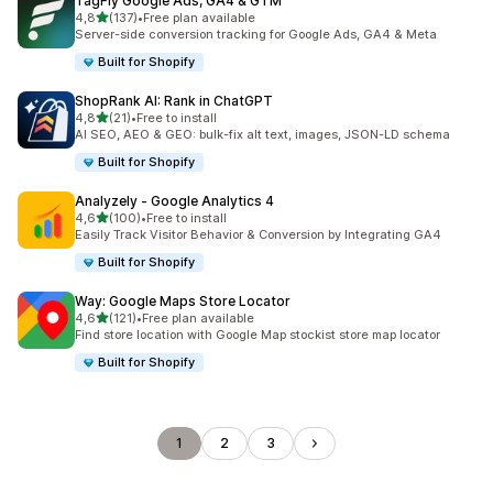
TagFly Google Ads, GA4 & GTM
na 5 gwiazdek
4,8
(137)
•
Free plan available
Łączna liczba recenzji: 137
Server-side conversion tracking for Google Ads, GA4 & Meta
Built for Shopify
ShopRank AI: Rank in ChatGPT
na 5 gwiazdek
4,8
(21)
•
Free to install
Łączna liczba recenzji: 21
AI SEO, AEO & GEO: bulk-fix alt text, images, JSON-LD schema
Built for Shopify
Analyzely ‑ Google Analytics 4
na 5 gwiazdek
4,6
(100)
•
Free to install
Łączna liczba recenzji: 100
Easily Track Visitor Behavior & Conversion by Integrating GA4
Built for Shopify
Way: Google Maps Store Locator
na 5 gwiazdek
4,6
(121)
•
Free plan available
Łączna liczba recenzji: 121
Find store location with Google Map stockist store map locator
Built for Shopify
1
2
3