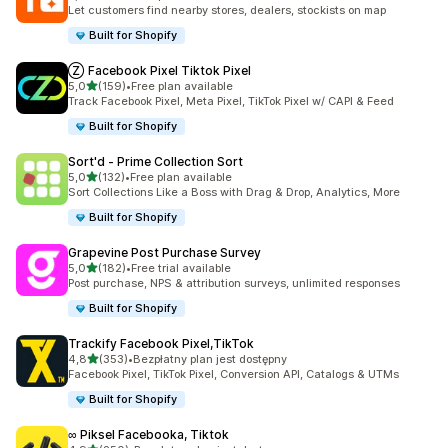
Łączna liczba recenzji: 413
Let customers find nearby stores, dealers, stockists on map
Built for Shopify
Ⓩ Facebook Pixel Tiktok Pixel
na 5 gwiazdek
5,0
(159)
•
Free plan available
Łączna liczba recenzji: 159
Track Facebook Pixel, Meta Pixel, TikTok Pixel w/ CAPI & Feed
Built for Shopify
Sort'd ‑ Prime Collection Sort
na 5 gwiazdek
5,0
(132)
•
Free plan available
Łączna liczba recenzji: 132
Sort Collections Like a Boss with Drag & Drop, Analytics, More
Built for Shopify
Grapevine Post Purchase Survey
na 5 gwiazdek
5,0
(182)
•
Free trial available
Łączna liczba recenzji: 182
Post purchase, NPS & attribution surveys, unlimited responses
Built for Shopify
Trackify Facebook Pixel,TikTok
na 5 gwiazdek
4,8
(353)
•
Bezpłatny plan jest dostępny
Łączna liczba recenzji: 353
Facebook Pixel, TikTok Pixel, Conversion API, Catalogs & UTMs
Built for Shopify
∞ Piksel Facebooka, Tiktok