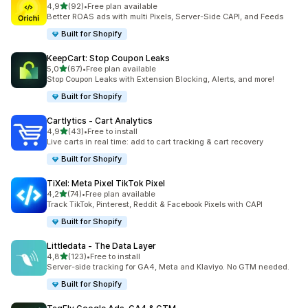
na 5 gwiazdek
4,9
(92)
•
Free plan available
Łączna liczba recenzji: 92
Better ROAS ads with multi Pixels, Server-Side CAPI, and Feeds
Built for Shopify
KeepCart: Stop Coupon Leaks
na 5 gwiazdek
5,0
(67)
•
Free plan available
Łączna liczba recenzji: 67
Stop Coupon Leaks with Extension Blocking, Alerts, and more!
Built for Shopify
Cartlytics ‑ Cart Analytics
na 5 gwiazdek
4,9
(43)
•
Free to install
Łączna liczba recenzji: 43
Live carts in real time: add to cart tracking & cart recovery
Built for Shopify
TiXel: Meta Pixel TikTok Pixel
na 5 gwiazdek
4,2
(74)
•
Free plan available
Łączna liczba recenzji: 74
Track TikTok, Pinterest, Reddit & Facebook Pixels with CAPI
Built for Shopify
Littledata ‑ The Data Layer
na 5 gwiazdek
4,8
(123)
•
Free to install
Łączna liczba recenzji: 123
Server-side tracking for GA4, Meta and Klaviyo. No GTM needed.
Built for Shopify