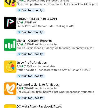
na 5 gwiazdek
4,9
(250)
•
Bezpłatny plan jest dostępny
Łączna liczba recenzji: 250
Śledzenie po stronie serwera dla wielu Facebooków,Tiktok pixel
Built for Shopify
Parkour: TikTok Pixel & CAPI
na 5 gwiazdek
5,0
(25)
•
Free
Łączna liczba recenzji: 25
TikTok Pixel with Server Side Tracking (CAPI)
Built for Shopify
Mipler ‑ Custom Reports
na 5 gwiazdek
5,0
(595)
•
Free plan available
Łączna liczba recenzji: 595
Build custom reports & analytics for sales, inventory & profit
Built for Shopify
Juicy Profit Analytics
na 5 gwiazdek
4,9
(55)
•
Free plan available
Łączna liczba recenzji: 55
Profit Analytics Dashboard with Ad Attribution and ROAS
Built for Shopify
RealtimeStack : Live Analytics
na 5 gwiazdek
4,8
(104)
•
Free plan available
Łączna liczba recenzji: 104
Get visual real time insights into what happens in your store
Built for Shopify
OC Meta Pixel‑ Facebook Pixels