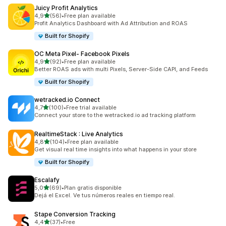
Juicy Profit Analytics
de 5 estrelas
4,9
(56)
•
Free plan available
56 total de avaliações
Profit Analytics Dashboard with Ad Attribution and ROAS
Built for Shopify
OC Meta Pixel‑ Facebook Pixels
de 5 estrelas
4,9
(92)
•
Free plan available
92 total de avaliações
Better ROAS ads with multi Pixels, Server-Side CAPI, and Feeds
Built for Shopify
wetracked.io Connect
de 5 estrelas
4,7
(100)
•
Free trial available
100 total de avaliações
Connect your store to the wetracked.io ad tracking platform
RealtimeStack : Live Analytics
de 5 estrelas
4,8
(104)
•
Free plan available
104 total de avaliações
Get visual real time insights into what happens in your store
Built for Shopify
Escalafy
de 5 estrelas
5,0
(69)
•
Plan gratis disponible
69 total de avaliações
Dejá el Excel. Ve tus números reales en tiempo real.
Stape Conversion Tracking
de 5 estrelas
4,4
(37)
•
Free
37 total de avaliações