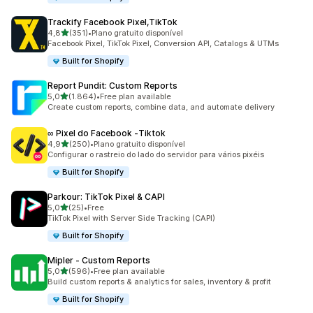
Trackify Facebook Pixel,TikTok
de 5 estrelas
4,8
(351)
•
Plano gratuito disponível
351 total de avaliações
Facebook Pixel, TikTok Pixel, Conversion API, Catalogs & UTMs
Built for Shopify
Report Pundit: Custom Reports
de 5 estrelas
5,0
(1.864)
•
Free plan available
1864 total de avaliações
Create custom reports, combine data, and automate delivery
∞ Pixel do Facebook ‑Tiktok
de 5 estrelas
4,9
(250)
•
Plano gratuito disponível
250 total de avaliações
Configurar o rastreio do lado do servidor para vários pixéis
Built for Shopify
Parkour: TikTok Pixel & CAPI
de 5 estrelas
5,0
(25)
•
Free
25 total de avaliações
TikTok Pixel with Server Side Tracking (CAPI)
Built for Shopify
Mipler ‑ Custom Reports
de 5 estrelas
5,0
(596)
•
Free plan available
596 total de avaliações
Build custom reports & analytics for sales, inventory & profit
Built for Shopify