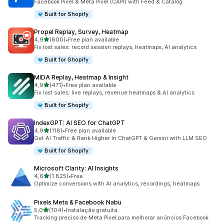
Facebook Pixel & Meta Pixel (CAPI) with Feed & Catalog
Built for Shopify
Propel Replay, Survey, Heatmap
de 5 estrelas
4,9
(600)
•
Free plan available
600 total de avaliações
Fix lost sales: record session replays, heatmaps, AI analytics
Built for Shopify
MIDA Replay, Heatmap & Insight
de 5 estrelas
4,9
(471)
•
Free plan available
471 total de avaliações
Fix lost sales: live replays, revenue heatmaps & AI analytics
Built for Shopify
IndexGPT: AI SEO for ChatGPT
de 5 estrelas
4,9
(118)
•
Free plan available
118 total de avaliações
Get AI Traffic & Rank Higher in ChatGPT & Gemini with LLM SEO
Built for Shopify
Microsoft Clarity: AI Insights
de 5 estrelas
4,6
(1.825)
•
Free
1825 total de avaliações
Optimize conversions with AI analytics, recordings, heatmaps
Pixels Meta & Facebook Nabu
de 5 estrelas
5,0
(104)
•
Instalação gratuita
104 total de avaliações
Tracking preciso de Meta Pixel para melhorar anúncios Facebook