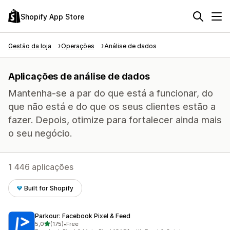
Shopify App Store
Gestão da loja
Operações
Análise de dados
Aplicações de análise de dados
Mantenha-se a par do que está a funcionar, do
que não está e do que os seus clientes estão a
fazer. Depois, otimize para fortalecer ainda mais
o seu negócio.
1 446 aplicações
Built for Shopify
Parkour: Facebook Pixel & Feed
de 5 estrelas
5,0
(175)
•
Free
175 total de avaliações