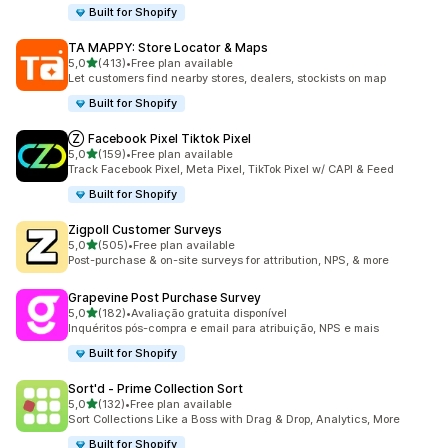
Built for Shopify
TA MAPPY: Store Locator & Maps
de 5 estrelas
5,0
(413)
•
Free plan available
413 total de avaliações
Let customers find nearby stores, dealers, stockists on map
Built for Shopify
Ⓩ Facebook Pixel Tiktok Pixel
de 5 estrelas
5,0
(159)
•
Free plan available
159 total de avaliações
Track Facebook Pixel, Meta Pixel, TikTok Pixel w/ CAPI & Feed
Built for Shopify
Zigpoll Customer Surveys
de 5 estrelas
5,0
(505)
•
Free plan available
505 total de avaliações
Post-purchase & on-site surveys for attribution, NPS, & more
Grapevine Post Purchase Survey
de 5 estrelas
5,0
(182)
•
Avaliação gratuita disponível
182 total de avaliações
Inquéritos pós-compra e email para atribuição, NPS e mais
Built for Shopify
Sort'd ‑ Prime Collection Sort
de 5 estrelas
5,0
(132)
•
Free plan available
132 total de avaliações
Sort Collections Like a Boss with Drag & Drop, Analytics, More
Built for Shopify