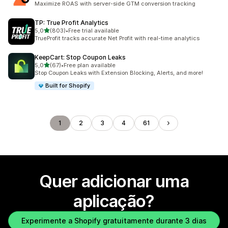
Maximize ROAS with server-side GTM conversion tracking
TP: True Profit Analytics
de 5 estrelas
5,0
(803)
•
Free trial available
803 total de avaliações
TrueProfit tracks accurate Net Profit with real-time analytics
KeepCart: Stop Coupon Leaks
de 5 estrelas
5,0
(67)
•
Free plan available
67 total de avaliações
Stop Coupon Leaks with Extension Blocking, Alerts, and more!
Built for Shopify
1
2
3
4
61
Quer adicionar uma
aplicação?
Experimente a Shopify gratuitamente durante 3 dias