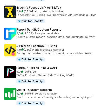
Trackify Facebook Pixel,TikTok
de 5 estrelas
4,8
(352)
•
Plano gratuito disponível
352 total de avaliações
Facebook Pixel, TikTok Pixel, Conversion API, Catalogs & UTMs
Built for Shopify
Report Pundit: Custom Reports
de 5 estrelas
5,0
(1.864)
•
Free plan available
1864 total de avaliações
Create custom reports, combine data, and automate delivery
∞ Pixel do Facebook ‑Tiktok
de 5 estrelas
4,9
(250)
•
Plano gratuito disponível
250 total de avaliações
Configurar o rastreio do lado do servidor para vários pixéis
Built for Shopify
Parkour: TikTok Pixel & CAPI
de 5 estrelas
5,0
(25)
•
Free
25 total de avaliações
TikTok Pixel with Server Side Tracking (CAPI)
Built for Shopify
Mipler ‑ Custom Reports
de 5 estrelas
5,0
(595)
•
Free plan available
595 total de avaliações
Build custom reports & analytics for sales, inventory & profit
Built for Shopify