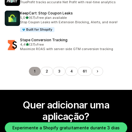
TrueProfit tracks accurate Net Profit with real-time analytics
KeepCart: Stop Coupon Leaks
de 5 estrelas
5,0
(67)
•
Free plan available
67 total de avaliações
Stop Coupon Leaks with Extension Blocking, Alerts, and more!
Built for Shopify
Stape Conversion Tracking
de 5 estrelas
4,4
(37)
•
Free
37 total de avaliações
Maximize ROAS with server-side GTM conversion tracking
1
2
3
4
61
Quer adicionar uma
aplicação?
Experimente a Shopify gratuitamente durante 3 dias