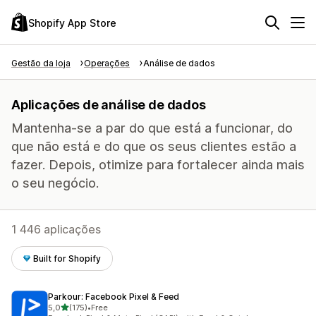
Shopify App Store
Gestão da loja
Operações
Análise de dados
Aplicações de análise de dados
Mantenha-se a par do que está a funcionar, do
que não está e do que os seus clientes estão a
fazer. Depois, otimize para fortalecer ainda mais
o seu negócio.
1 446 aplicações
Built for Shopify
Parkour: Facebook Pixel & Feed
de 5 estrelas
5,0
(175)
•
Free
175 total de avaliações