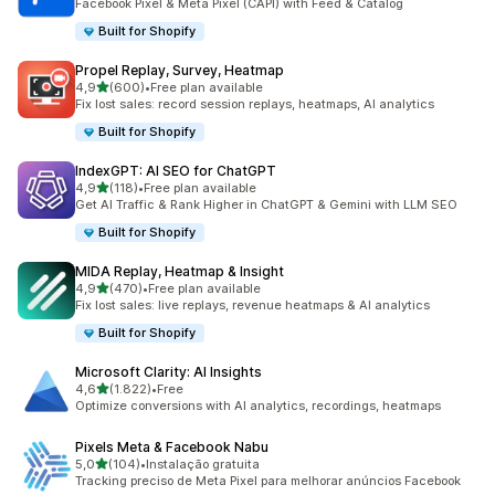
Facebook Pixel & Meta Pixel (CAPI) with Feed & Catalog
Built for Shopify
Propel Replay, Survey, Heatmap
de 5 estrelas
4,9
(600)
•
Free plan available
600 total de avaliações
Fix lost sales: record session replays, heatmaps, AI analytics
Built for Shopify
IndexGPT: AI SEO for ChatGPT
de 5 estrelas
4,9
(118)
•
Free plan available
118 total de avaliações
Get AI Traffic & Rank Higher in ChatGPT & Gemini with LLM SEO
Built for Shopify
MIDA Replay, Heatmap & Insight
de 5 estrelas
4,9
(470)
•
Free plan available
470 total de avaliações
Fix lost sales: live replays, revenue heatmaps & AI analytics
Built for Shopify
Microsoft Clarity: AI Insights
de 5 estrelas
4,6
(1.822)
•
Free
1822 total de avaliações
Optimize conversions with AI analytics, recordings, heatmaps
Pixels Meta & Facebook Nabu
de 5 estrelas
5,0
(104)
•
Instalação gratuita
104 total de avaliações
Tracking preciso de Meta Pixel para melhorar anúncios Facebook