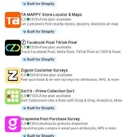
Built for Shopify
TA MAPPY: Store Locator & Maps
de 5 estrelas
5,0
(413)
•
Free plan available
413 total de avaliações
Let customers find nearby stores, dealers, stockists on map
Built for Shopify
Ⓩ Facebook Pixel Tiktok Pixel
de 5 estrelas
5,0
(159)
•
Free plan available
159 total de avaliações
Track Facebook Pixel, Meta Pixel, TikTok Pixel w/ CAPI & Feed
Built for Shopify
Zigpoll Customer Surveys
de 5 estrelas
5,0
(504)
•
Free plan available
504 total de avaliações
Post-purchase & on-site surveys for attribution, NPS, & more
Sort'd ‑ Prime Collection Sort
de 5 estrelas
5,0
(132)
•
Free plan available
132 total de avaliações
Sort Collections Like a Boss with Drag & Drop, Analytics, More
Built for Shopify
Grapevine Post Purchase Survey
de 5 estrelas
5,0
(182)
•
Avaliação gratuita disponível
182 total de avaliações
Inquéritos pós-compra e email para atribuição, NPS e mais
Built for Shopify