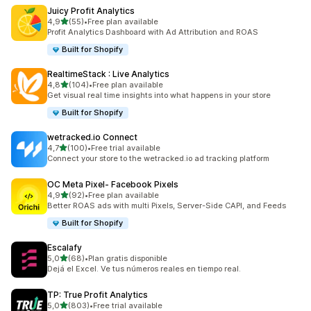
Juicy Profit Analytics
de 5 estrelas
4,9
(55)
•
Free plan available
55 total de avaliações
Profit Analytics Dashboard with Ad Attribution and ROAS
Built for Shopify
RealtimeStack : Live Analytics
de 5 estrelas
4,8
(104)
•
Free plan available
104 total de avaliações
Get visual real time insights into what happens in your store
Built for Shopify
wetracked.io Connect
de 5 estrelas
4,7
(100)
•
Free trial available
100 total de avaliações
Connect your store to the wetracked.io ad tracking platform
OC Meta Pixel‑ Facebook Pixels
de 5 estrelas
4,9
(92)
•
Free plan available
92 total de avaliações
Better ROAS ads with multi Pixels, Server-Side CAPI, and Feeds
Built for Shopify
Escalafy
de 5 estrelas
5,0
(68)
•
Plan gratis disponible
68 total de avaliações
Dejá el Excel. Ve tus números reales en tiempo real.
TP: True Profit Analytics
de 5 estrelas
5,0
(803)
•
Free trial available
803 total de avaliações