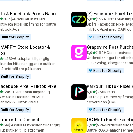
ta & Facebook Pixels Nabu
Ⓩ Facebook Pixel Tik
av 5 stjärnor
av 5 stjärnor
(104)
•
Gratis att installera
5,0
(159)
•
Gratisplan tillg
 recensioner totalt
159 recensioner totalt
kt Meta Pixel-spårning för bättre
Spåra Facebook Pixel, Meta
cebook Ads
TikTok Pixel med CAPI och
Built for Shopify
Built for Shopify
 MAPPY: Store Locator &
Grapevine Post Purch
av 5 stjärnor
ps
5,0
(182)
•
182 recensioner totalt
Undersökningar för efter 
av 5 stjärnor
(413)
•
Gratisplan tillgänglig
 recensioner totalt
tillskrivning, obegränsat an
 kunder hitta närliggande butiker
 återförsäljare på kartan
Built for Shopify
Built for Shopify
Facebook Pixel ‑Tiktok Pixel
Parkour: TikTok Pixel 
av 5 stjärnor
av 5 stjärnor
(249)
•
Gratisplan tillgänglig
5,0
(25)
•
Gratis
 recensioner totalt
25 recensioner totalt
ver Side Tracking för Multi
TikTok-pixel med spårnin
ebook & Tiktok Pixels
serversidan (CAPI)
Built for Shopify
Built for Shopify
tracked.io Connect
OC Meta Pixel‑ Faceb
av 5 stjärnor
av 5 stjärnor
(99)
•
Gratis testversion tillgänglig
4,9
(92)
•
Gratisplan tillgä
recensioner totalt
92 recensioner totalt
lut butiken till plattformen
Bättre ROAS-annonser med f