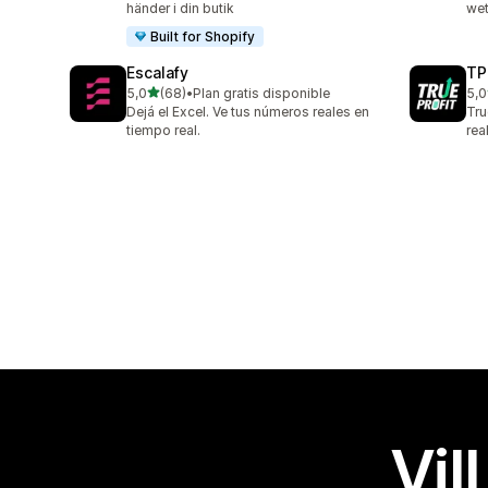
händer i din butik
wet
Built for Shopify
Escalafy
TP
av 5 stjärnor
5,0
(68)
•
Plan gratis disponible
5,0
68 recensioner totalt
804
Dejá el Excel. Ve tus números reales en
Tru
tiempo real.
rea
Vil