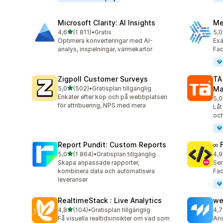
Microsoft Clarity: AI Insights
Me
av 5 stjärnor
4,6
(1 811)
•
Gratis
5,0
1811 recensioner totalt
104
Optimera konverteringar med AI-
Exa
analys, inspelningar, värmekartor
Fa
Zigpoll Customer Surveys
TA
av 5 stjärnor
5,0
(502)
•
Gratisplan tillgänglig
Ma
502 recensioner totalt
Enkäter efter köp och på webbplatsen
5,0
413
för attribuering, NPS med mera
Låt
och
Report Pundit: Custom Reports
∞ 
av 5 stjärnor
5,0
(1 864)
•
Gratisplan tillgänglig
4,9
1864 recensioner totalt
249
Skapa anpassade rapporter,
Ser
kombinera data och automatisera
Fac
leveranser
RealtimeStack : Live Analytics
we
av 5 stjärnor
4,8
(104)
•
Gratisplan tillgänglig
4,7
104 recensioner totalt
99 
Få visuella realtidsinsikter om vad som
Ans