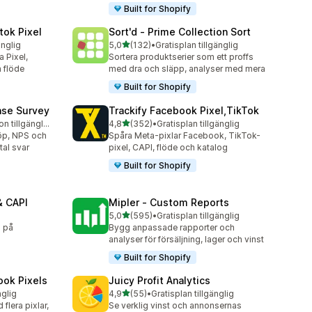
Built for Shopify
tok Pixel
Sort'd ‑ Prime Collection Sort
av 5 stjärnor
änglig
5,0
(132)
•
Gratisplan tillgänglig
132 recensioner totalt
 Pixel,
Sortera produktserier som ett proffs
 flöde
med dra och släpp, analyser med mera
Built for Shopify
ase Survey
Trackify Facebook Pixel,TikTok
av 5 stjärnor
Gratis testversion tillgänglig
4,8
(352)
•
Gratisplan tillgänglig
352 recensioner totalt
köp, NPS och
Spåra Meta-pixlar Facebook, TikTok-
tal svar
pixel, CAPI, flöde och katalog
Built for Shopify
& CAPI
Mipler ‑ Custom Reports
av 5 stjärnor
5,0
(595)
•
Gratisplan tillgänglig
595 recensioner totalt
g på
Bygg anpassade rapporter och
analyser för försäljning, lager och vinst
Built for Shopify
ook Pixels
Juicy Profit Analytics
av 5 stjärnor
nglig
4,9
(55)
•
Gratisplan tillgänglig
55 recensioner totalt
lera pixlar,
Se verklig vinst och annonsernas