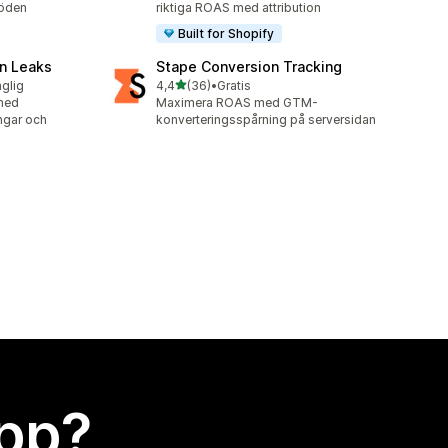
löden
riktiga ROAS med attribution
Built for Shopify
n Leaks
Stape Conversion Tracking
av 5 stjärnor
nglig
4,4
(36)
•
Gratis
36 recensioner totalt
med
Maximera ROAS med GTM-
ingar och
konverteringsspårning på serversidan
app?