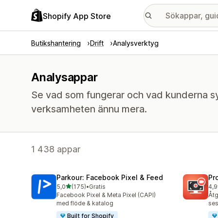
Shopify App Store
Butikshantering
Drift
Analysverktyg
Analysappar
Se vad som fungerar och vad kunderna sy
verksamheten ännu mera.
1 438 appar
Parkour: Facebook Pixel & Feed
Pr
av 5 stjärnor
5,0
(175)
•
Gratis
4,9
175 recensioner totalt
598
Facebook Pixel & Meta Pixel (CAPI)
Åtg
med flöde & katalog
ses
Built for Shopify