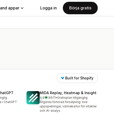
land appar
Logga in
Börja gratis
Built for Shopify
 ChatGPT
MIDA Replay, Heatmap & Insight
av 5 stjärnor
änglig
4,9
(467)
•
Gratisplan tillgänglig
467 recensioner totalt
re i ChatGPT
Åtgärda förlorad försäljning: live-
uppspelningar, värmekartor för intäkter
och AI-analys