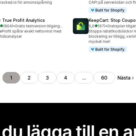
racked.io för annonsspårning
CAPI på serversidan och f
Built for Shopify
: True Profit Analytics
KeepCart: Stop Coupo
av 5 stjärnor
av 5 stjärnor
(804)
•
Gratis testversion tillgänglig
5,0
(67)
•
Gratisplan tillgä
 recensioner totalt
67 recensioner totalt
eProfit spårar exakt nettovinst med
Stoppa rabattkodsläckor 
ltidsanalyser
blockering av tillägg, varn
mycket mer!
Built for Shopify
Nästa
1
2
3
4
…
60
l du lägga till en 