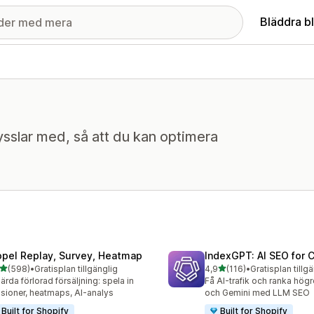
Bläddra b
sslar med, så att du kan optimera
opel Replay, Survey, Heatmap
IndexGPT: AI SEO for
av 5 stjärnor
av 5 stjärnor
(598)
•
Gratisplan tillgänglig
4,9
(116)
•
Gratisplan tillg
 recensioner totalt
116 recensioner totalt
ärda förlorad försäljning: spela in
Få AI-trafik och ranka hög
sioner, heatmaps, AI-analys
och Gemini med LLM SEO
Built for Shopify
Built for Shopify