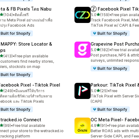
ta & FB Pixels โดย Nabu
Ⓩ Facebook Pixel Tik
เต็ม 5 ดาว
เต็ม 5 ดาว
(104)
•
ติดตั้งฟรี
5.0
(159)
•
Free plan avail
หมด 104 รีวิว
ทั้งหมด 159 รีวิว
ตาม Meta Pixel อย่างแม่นยำเพื่อ
Track Facebook Pixel, Meta
บปรุง Facebook Ads
TikTok Pixel w/ CAPI & Fe
Built for Shopify
Built for Shopify
 MAPPY: Store Locator &
Grapevine Post Purch
เต็ม 5 ดาว
ps
5.0
(182)
•
Free trial availa
ทั้งหมด 182 รีวิว
Post purchase, NPS & attri
เต็ม 5 ดาว
(413)
•
Free plan available
หมด 413 รีวิว
surveys, unlimited respon
 customers find nearby stores,
lers, stockists on map
Built for Shopify
Built for Shopify
Facebook Pixel ‑Tiktok Pixel
Parkour: TikTok Pixel 
เต็ม 5 ดาว
เต็ม 5 ดาว
(249)
•
มีแผนฟรีให้บริการ
5.0
(25)
•
Free
หมด 249 รีวิว
ทั้งหมด 25 รีวิว
ติดตามฝั่งเซิร์ฟเวอร์สำหรับหลาย
TikTok Pixel with Server S
ebook และ Tiktok Pixels
(CAPI)
Built for Shopify
Built for Shopify
tracked.io Connect
OC Meta Pixel‑ Faceb
เต็ม 5 ดาว
เต็ม 5 ดาว
(99)
•
Free trial available
4.9
(91)
•
Free plan availab
หมด 99 รีวิว
ทั้งหมด 91 รีวิว
nect your store to the wetracked.io
Better ROAS ads with multi 
tracking platform
Server-Side CAPI, and Fee