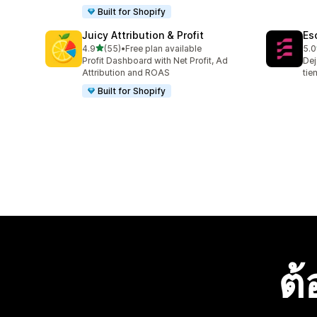
Built for Shopify
Juicy Attribution & Profit
Es
เต็ม 5 ดาว
4.9
(55)
•
Free plan available
5.0
ทั้งหมด 55 รีวิว
ทั้ง
Profit Dashboard with Net Profit, Ad
Dej
Attribution and ROAS
tie
Built for Shopify
ต้