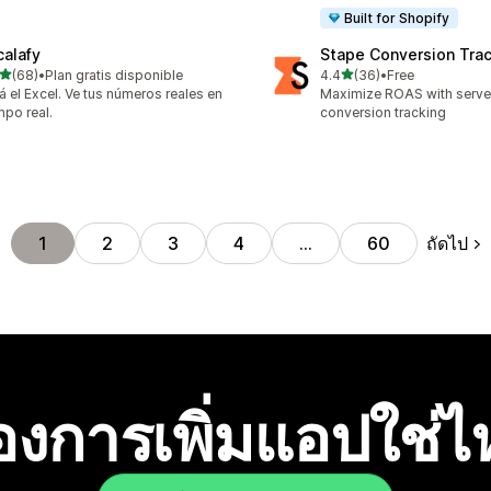
Built for Shopify
calafy
Stape Conversion Tra
เต็ม 5 ดาว
เต็ม 5 ดาว
(68)
•
Plan gratis disponible
4.4
(36)
•
Free
หมด 68 รีวิว
ทั้งหมด 36 รีวิว
á el Excel. Ve tus números reales en
Maximize ROAS with serv
mpo real.
conversion tracking
ถัดไป
1
2
3
4
…
60
องการเพิ่มแอปใช่