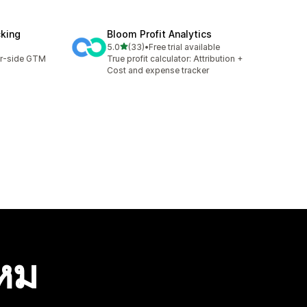
cking
Bloom Profit Analytics
เต็ม 5 ดาว
5.0
(33)
•
Free trial available
ทั้งหมด 33 รีวิว
er-side GTM
True profit calculator: Attribution +
Cost and expense tracker
ไหม