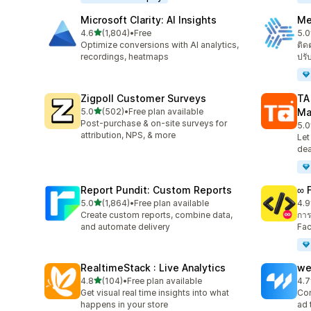
Microsoft Clarity: AI Insights
Me
เต็ม 5 ดาว
4.6
(1,804)
•
Free
5.0
ทั้งหมด 1804 รีวิว
ทั้ง
Optimize conversions with AI analytics,
ติด
recordings, heatmaps
ปรั
Zigpoll Customer Surveys
TA
เต็ม 5 ดาว
5.0
(502)
•
Free plan available
Ma
ทั้งหมด 502 รีวิว
Post-purchase & on-site surveys for
5.0
ทั้ง
attribution, NPS, & more
Let
dea
Report Pundit: Custom Reports
∞ 
เต็ม 5 ดาว
5.0
(1,864)
•
Free plan available
4.9
ทั้งหมด 1864 รีวิว
ทั้ง
Create custom reports, combine data,
การ
and automate delivery
Fac
RealtimeStack : Live Analytics
we
เต็ม 5 ดาว
4.8
(104)
•
Free plan available
4.7
ทั้งหมด 104 รีวิว
ทั้ง
Get visual real time insights into what
Con
happens in your store
ad 