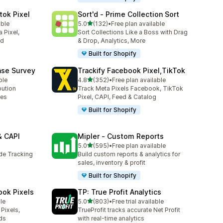
tok Pixel
Sort'd ‑ Prime Collection Sort
เต็ม 5 ดาว
able
5.0
(132)
•
Free plan available
ทั้งหมด 132 รีวิว
 Pixel,
Sort Collections Like a Boss with Drag
ed
& Drop, Analytics, More
Built for Shopify
ase Survey
Trackify Facebook Pixel,TikTok
เต็ม 5 ดาว
ble
4.8
(352)
•
Free plan available
ทั้งหมด 352 รีวิว
bution
Track Meta Pixels Facebook, TikTok
ses
Pixel, CAPI, Feed & Catalog
Built for Shopify
& CAPI
Mipler ‑ Custom Reports
เต็ม 5 ดาว
5.0
(595)
•
Free plan available
ทั้งหมด 595 รีวิว
ide Tracking
Build custom reports & analytics for
sales, inventory & profit
Built for Shopify
ook Pixels
TP: True Profit Analytics
เต็ม 5 ดาว
le
5.0
(803)
•
Free trial available
ทั้งหมด 803 รีวิว
Pixels,
TrueProfit tracks accurate Net Profit
ds
with real-time analytics