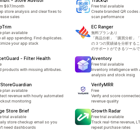
mbit ‑ Store Advisor
TrackQr
om $97/month
Free trial available
p store analysis and clear fixes to
Create branded QR codes 
rease sales
scan performance
pTrim
EC Ranger
e plan available
無料プランあり
 all app spending. Find duplicates.
「商品分析」「購買分析」「
imize your app stack
の３つの実績値を分析するこ
のサポートができるツールで
cetGuard ‑ Filter Health
Aiventory
e
Free trial available
d products with missing attributes.
Inventory intelligence with
analysis and stock insig
StoreGuardian
VerifyMRR
e plan available
Free
tect revenue with hourly automated
Verify and score connecte
ckout monitoring
revenue quality
ge Store Brief
Growth Radar
e trial available
Free trial available
aily store checkup email so you
Track real-time revenue, L
’t need dashboards
repeat purchase rates