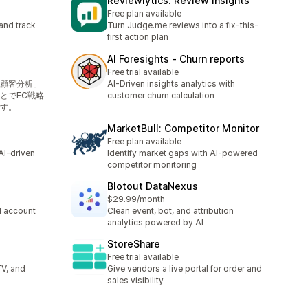
Reviewlytics: Review Insights
Free plan available
and track
Turn Judge.me reviews into a fix-this-
first action plan
AI Foresights ‑ Churn reports
Free trial available
顧客分析」
AI-Driven insights analytics with
とでEC戦略
customer churn calculation
す。
MarketBull: Competitor Monitor
Free plan available
 AI-driven
Identify market gaps with AI-powered
competitor monitoring
Blotout DataNexus
$29.99/month
d account
Clean event, bot, and attribution
analytics powered by AI
StoreShare
Free trial available
TV, and
Give vendors a live portal for order and
sales visibility