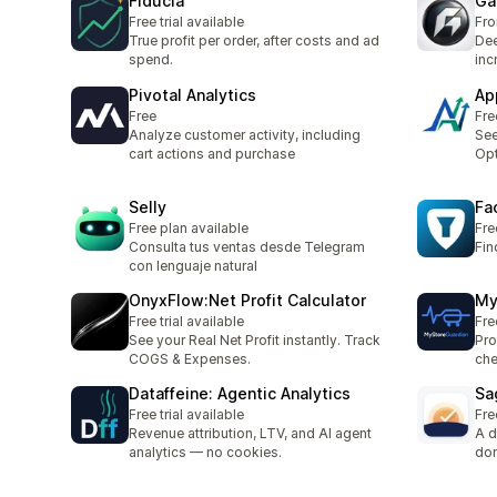
Fiducia
Ga
Free trial available
Fr
True profit per order, after costs and ad
Dee
spend.
inc
Pivotal Analytics
Ap
Free
Fre
Analyze customer activity, including
See
cart actions and purchase
Opt
Selly
Fa
Free plan available
Fre
Consulta tus ventas desde Telegram
Fin
con lenguaje natural
OnyxFlow:Net Profit Calculator
My
Free trial available
Fre
See your Real Net Profit instantly. Track
Pro
COGS & Expenses.
che
Dataffeine: Agentic Analytics
Sa
Free trial available
Fre
Revenue attribution, LTV, and AI agent
A d
analytics — no cookies.
don