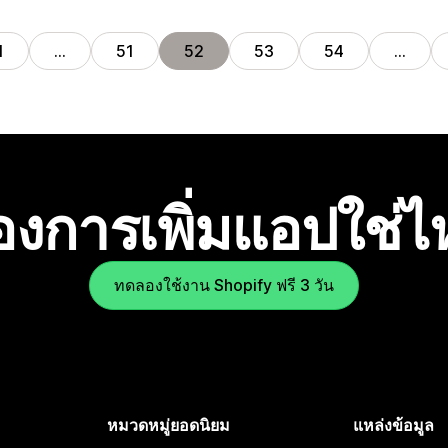
1
…
51
52
53
54
…
องการเพิ่มแอปใช่
ทดลองใช้งาน Shopify ฟรี 3 วัน
หมวดหมู่ยอดนิยม
แหล่งข้อมูล