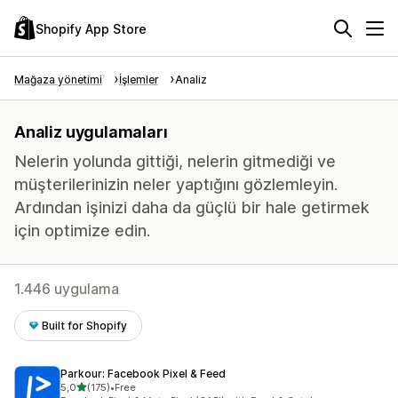
Shopify App Store
Mağaza yönetimi
İşlemler
Analiz
Analiz uygulamaları
Nelerin yolunda gittiği, nelerin gitmediği ve
müşterilerinizin neler yaptığını gözlemleyin.
Ardından işinizi daha da güçlü bir hale getirmek
için optimize edin.
1.446 uygulama
Built for Shopify
Parkour: Facebook Pixel & Feed
5 yıldız üzerinden
5,0
(175)
•
Free
toplam 175 değerlendirme