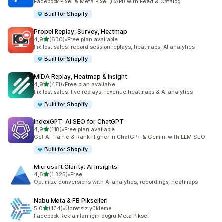
Facebook Pixel & Meta Pixel (CAPI) with Feed & Catalog
Built for Shopify
Propel Replay, Survey, Heatmap
5 yıldız üzerinden
4,9
(600)
•
Free plan available
toplam 600 değerlendirme
Fix lost sales: record session replays, heatmaps, AI analytics
Built for Shopify
MIDA Replay, Heatmap & Insight
5 yıldız üzerinden
4,9
(471)
•
Free plan available
toplam 471 değerlendirme
Fix lost sales: live replays, revenue heatmaps & AI analytics
Built for Shopify
IndexGPT: AI SEO for ChatGPT
5 yıldız üzerinden
4,9
(118)
•
Free plan available
toplam 118 değerlendirme
Get AI Traffic & Rank Higher in ChatGPT & Gemini with LLM SEO
Built for Shopify
Microsoft Clarity: AI Insights
5 yıldız üzerinden
4,6
(1.825)
•
Free
toplam 1825 değerlendirme
Optimize conversions with AI analytics, recordings, heatmaps
Nabu Meta & FB Pikselleri
5 yıldız üzerinden
5,0
(104)
•
Ücretsiz yükleme
toplam 104 değerlendirme
Facebook Reklamları için doğru Meta Piksel