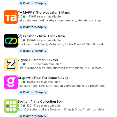
Built for Shopify
TA MAPPY: Store Locator & Maps
5 yıldız üzerinden
5,0
(413)
•
Free plan available
toplam 413 değerlendirme
Let customers find nearby stores, dealers, stockists on map
Built for Shopify
Ⓩ Facebook Pixel Tiktok Pixel
5 yıldız üzerinden
5,0
(159)
•
Free plan available
toplam 159 değerlendirme
Track Facebook Pixel, Meta Pixel, TikTok Pixel w/ CAPI & Feed
Built for Shopify
Zigpoll Customer Surveys
5 yıldız üzerinden
5,0
(505)
•
Free plan available
toplam 505 değerlendirme
Post-purchase & on-site surveys for attribution, NPS, & more
Grapevine Post Purchase Survey
5 yıldız üzerinden
5,0
(182)
•
Free trial available
toplam 182 değerlendirme
Post purchase, NPS & attribution surveys, unlimited responses
Built for Shopify
Sort'd ‑ Prime Collection Sort
5 yıldız üzerinden
5,0
(132)
•
Free plan available
toplam 132 değerlendirme
Sort Collections Like a Boss with Drag & Drop, Analytics, More
Built for Shopify