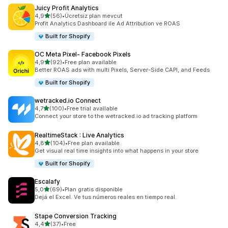
Juicy Profit Analytics
5 yıldız üzerinden
4,9
(56)
•
Ücretsiz plan mevcut
toplam 56 değerlendirme
Profit Analytics Dashboard ile Ad Attribution ve ROAS
Built for Shopify
OC Meta Pixel‑ Facebook Pixels
5 yıldız üzerinden
4,9
(92)
•
Free plan available
toplam 92 değerlendirme
Better ROAS ads with multi Pixels, Server-Side CAPI, and Feeds
Built for Shopify
wetracked.io Connect
5 yıldız üzerinden
4,7
(100)
•
Free trial available
toplam 100 değerlendirme
Connect your store to the wetracked.io ad tracking platform
RealtimeStack : Live Analytics
5 yıldız üzerinden
4,8
(104)
•
Free plan available
toplam 104 değerlendirme
Get visual real time insights into what happens in your store
Built for Shopify
Escalafy
5 yıldız üzerinden
5,0
(69)
•
Plan gratis disponible
toplam 69 değerlendirme
Dejá el Excel. Ve tus números reales en tiempo real.
Stape Conversion Tracking
5 yıldız üzerinden
4,4
(37)
•
Free
toplam 37 değerlendirme