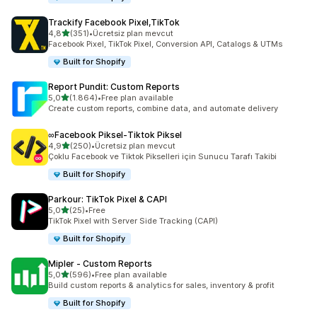
Trackify Facebook Pixel,TikTok
5 yıldız üzerinden
4,8
(351)
•
Ücretsiz plan mevcut
toplam 351 değerlendirme
Facebook Pixel, TikTok Pixel, Conversion API, Catalogs & UTMs
Built for Shopify
Report Pundit: Custom Reports
5 yıldız üzerinden
5,0
(1.864)
•
Free plan available
toplam 1864 değerlendirme
Create custom reports, combine data, and automate delivery
∞Facebook Piksel‑Tiktok Piksel
5 yıldız üzerinden
4,9
(250)
•
Ücretsiz plan mevcut
toplam 250 değerlendirme
Çoklu Facebook ve Tiktok Pikselleri için Sunucu Tarafı Takibi
Built for Shopify
Parkour: TikTok Pixel & CAPI
5 yıldız üzerinden
5,0
(25)
•
Free
toplam 25 değerlendirme
TikTok Pixel with Server Side Tracking (CAPI)
Built for Shopify
Mipler ‑ Custom Reports
5 yıldız üzerinden
5,0
(596)
•
Free plan available
toplam 596 değerlendirme
Build custom reports & analytics for sales, inventory & profit
Built for Shopify