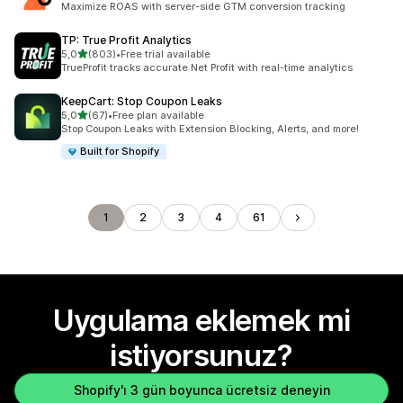
Maximize ROAS with server-side GTM conversion tracking
TP: True Profit Analytics
5 yıldız üzerinden
5,0
(803)
•
Free trial available
toplam 803 değerlendirme
TrueProfit tracks accurate Net Profit with real-time analytics
KeepCart: Stop Coupon Leaks
5 yıldız üzerinden
5,0
(67)
•
Free plan available
toplam 67 değerlendirme
Stop Coupon Leaks with Extension Blocking, Alerts, and more!
Built for Shopify
1
2
3
4
61
Uygulama eklemek mi
istiyorsunuz?
Shopify'ı 3 gün boyunca ücretsiz deneyin