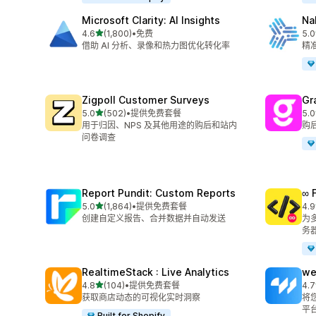
Microsoft Clarity: AI Insights
Na
星（满分 5 星）
4.6
(1,800)
•
免费
5.0
总共 1800 条评论
总共
借助 AI 分析、录像和热力图优化转化率
精准
Zigpoll Customer Surveys
Gr
星（满分 5 星）
5.0
(502)
•
提供免费套餐
5.0
总共 502 条评论
总共
用于归因、NPS 及其他用途的购后和站内
购
问卷调查
Report Pundit: Custom Reports
∞ 
星（满分 5 星）
5.0
(1,864)
•
提供免费套餐
4.9
总共 1864 条评论
总共
创建自定义报告、合并数据并自动发送
为多
务
RealtimeStack : Live Analytics
we
星（满分 5 星）
4.8
(104)
•
提供免费套餐
4.7
总共 104 条评论
总共
获取商店动态的可视化实时洞察
将您
平
Built for Shopify