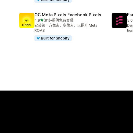
OC Meta Pixels Facebook Pixels
Es
星（满分 5 星）
4.9
(91)
•
提供免费套餐
5.0
总共 91 条评论
总共
安装第一方像素，多像素，以提升 Meta
Dej
ROAS
tie
Built for Shopify