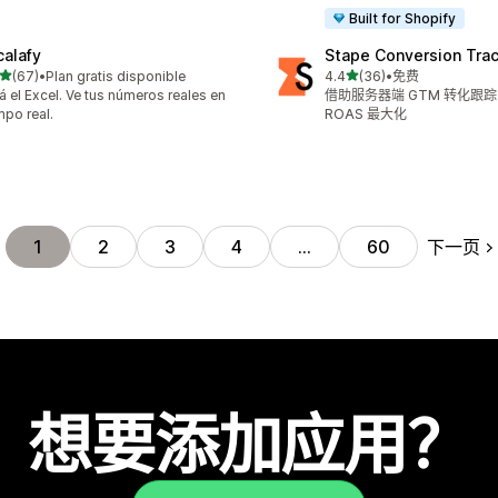
Built for Shopify
calafy
Stape Conversion Tra
星（满分 5 星）
星（满分 5 星）
(67)
•
Plan gratis disponible
4.4
(36)
•
免费
 67 条评论
总共 36 条评论
á el Excel. Ve tus números reales en
借助服务器端 GTM 转化跟
mpo real.
ROAS 最大化
下一页
1
2
3
4
…
60
想要添加应用？