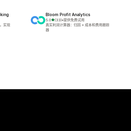
cking
Bloom Profit Analytics
星（满分 5 星）
5.0
(33)
•
提供免费试用
总共 33 条评论
踪，实现
真实利润计算器：归因 + 成本和费用跟踪
器