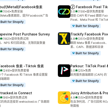
bu的Meta和Facebook像素
Ⓩ Facebook Pixel Tik
星（满分 5 星）
星（满分 5 星）
(104)
•
免费安装
5.0
(159)
•
提供免费套餐
 104 条评论
总共 159 条评论
Meta像素跟踪，提升Facebook广告
借助 CAPI 和 Feed 跟踪 Fac
Pixel、Meta Pixel 和 TikTok
Built for Shopify
Built for Shopify
apevine Post Purchase Survey
Trackify Facebook Pix
星（满分 5 星）
星（满分 5 星）
(182)
•
提供免费试用
4.8
(351)
•
提供免费套餐
 182 条评论
总共 351 条评论
后、NPS 和归因调查，无限回复数量
跟踪 Meta 像素 Facebook、
素、CAPI、数据源和目录
Built for Shopify
Built for Shopify
Facebook 像素 ‑Tiktok 像素
Parkour: TikTok Pixel 
星（满分 5 星）
星（满分 5 星）
(249)
•
提供免费套餐
5.0
(25)
•
免费
 249 条评论
总共 25 条评论
个 Facebook 和 Tiktok 像素设置服
采用服务器端跟踪 (CAPI) 的 
器端跟踪
Built for Shopify
Built for Shopify
tracked.io Connect
Juicy Attribution & Pro
星（满分 5 星）
星（满分 5 星）
(99)
•
提供免费试用
4.9
(55)
•
提供免费套餐
 99 条评论
总共 55 条评论
的商店连接到 wetracked.io 广告跟踪
包含净利润、广告归因和 RO
台
制面板