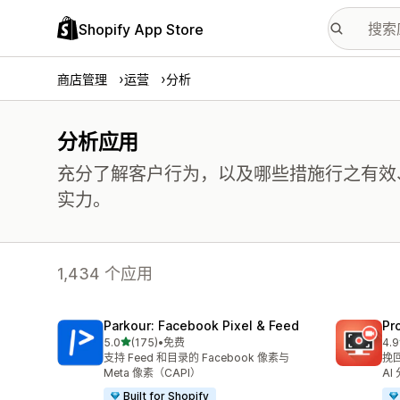
Shopify App Store
商店管理
运营
分析
分析应用
充分了解客户行为，以及哪些措施行之有效
实力。
1,434 个应用
Parkour: Facebook Pixel & Feed
Pr
星（满分 5 星）
5.0
(175)
•
免费
4.9
总共 175 条评论
总共
支持 Feed 和目录的 Facebook 像素与
挽
Meta 像素（CAPI）
AI
Built for Shopify