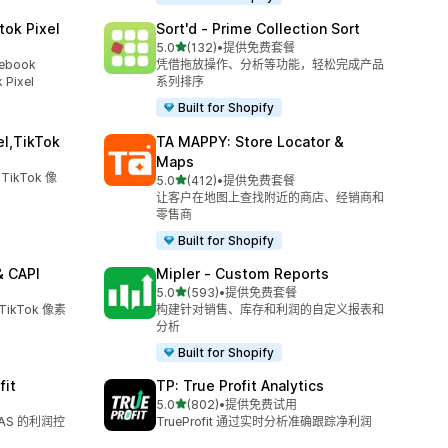
tok Pixel
Sort'd ‑ Prime Collection Sort
星（满分 5 星）
5.0
(132)
•
提供免费套餐
总共 132 条评论
ebook
凭借拖放操作、分析等功能，轻松完成产品
 Pixel
系列排序
Built for Shopify
el,TikTok
TA MAPPY: Store Locator &
Maps
TikTok 像
星（满分 5 星）
5.0
(412)
•
提供免费套餐
总共 412 条评论
让客户在地图上查找附近的商店、经销商和
零售商
Built for Shopify
& CAPI
Mipler ‑ Custom Reports
星（满分 5 星）
5.0
(593)
•
提供免费套餐
总共 593 条评论
TikTok 像素
构建针对销售、库存和利润的自定义报表和
分析
Built for Shopify
fit
TP: True Profit Analytics
星（满分 5 星）
5.0
(802)
•
提供免费试用
总共 802 条评论
AS 的利润控
TrueProfit 通过实时分析准确跟踪净利润