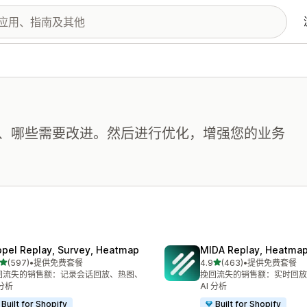
、哪些需要改进。然后进行优化，增强您的业务
opel Replay, Survey, Heatmap
MIDA Replay, Heatmap
星（满分 5 星）
星（满分 5 星）
(597)
•
提供免费套餐
4.9
(463)
•
提供免费套餐
 597 条评论
总共 463 条评论
回流失的销售额：记录会话回放、热图、
挽回流失的销售额：实时回放
 分析
AI 分析
Built for Shopify
Built for Shopify