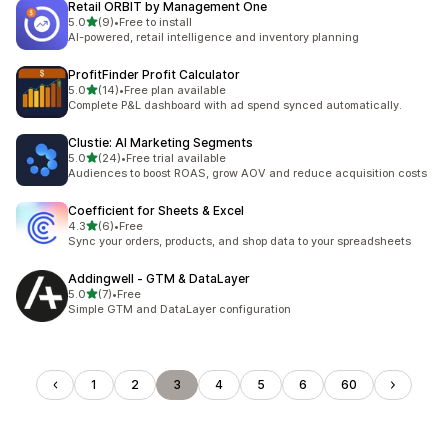
Retail ORBIT by Management One
滿分 5 顆星
5.0
(9)
•
Free to install
共有 9 則評價
AI-powered, retail intelligence and inventory planning
ProfitFinder Profit Calculator
滿分 5 顆星
5.0
(14)
•
Free plan available
共有 14 則評價
Complete P&L dashboard with ad spend synced automatically.
Clustie: AI Marketing Segments
滿分 5 顆星
5.0
(24)
•
Free trial available
共有 24 則評價
Audiences to boost ROAS, grow AOV and reduce acquisition costs
Coefficient for Sheets & Excel
滿分 5 顆星
4.3
(6)
•
Free
共有 6 則評價
Sync your orders, products, and shop data to your spreadsheets
Addingwell ‑ GTM & DataLayer
滿分 5 顆星
5.0
(7)
•
Free
共有 7 則評價
Simple GTM and DataLayer configuration
1
2
3
4
5
6
60