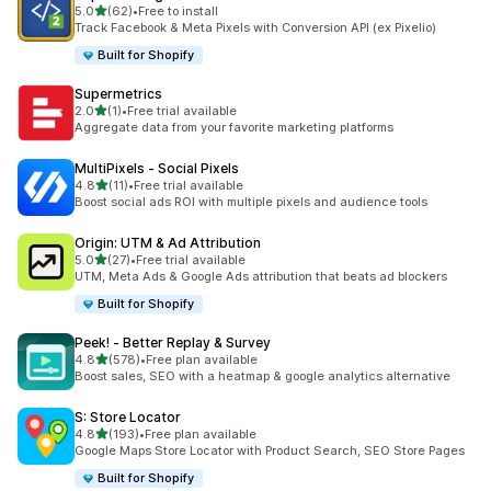
滿分 5 顆星
5.0
(62)
•
Free to install
共有 62 則評價
Track Facebook & Meta Pixels with Conversion API (ex Pixelio)
Built for Shopify
Supermetrics
滿分 5 顆星
2.0
(1)
•
Free trial available
共有 1 則評價
Aggregate data from your favorite marketing platforms
MultiPixels ‑ Social Pixels
滿分 5 顆星
4.8
(11)
•
Free trial available
共有 11 則評價
Boost social ads ROI with multiple pixels and audience tools
Origin: UTM & Ad Attribution
滿分 5 顆星
5.0
(27)
•
Free trial available
共有 27 則評價
UTM, Meta Ads & Google Ads attribution that beats ad blockers
Built for Shopify
Peek! ‑ Better Replay & Survey
滿分 5 顆星
4.8
(578)
•
Free plan available
共有 578 則評價
Boost sales, SEO with a heatmap & google analytics alternative
S: Store Locator
滿分 5 顆星
4.8
(193)
•
Free plan available
共有 193 則評價
Google Maps Store Locator with Product Search, SEO Store Pages
Built for Shopify