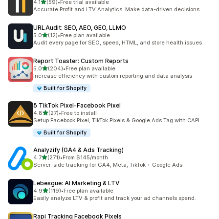
滿分 5 顆星
4.1
(59)
•
Free trial available
共有 59 則評價
Accurate Profit and LTV Analytics. Make data-driven decisions.
URLAudit: SEO, AEO, GEO, LLMO
滿分 5 顆星
5.0
(12)
•
Free plan available
共有 12 則評價
Audit every page for SEO, speed, HTML, and store health issues
Report Toaster: Custom Reports
滿分 5 顆星
5.0
(204)
•
Free plan available
共有 204 則評價
Increase efficiency with custom reporting and data analysis
Built for Shopify
δ TikTok Pixel‑Facebook Pixel
滿分 5 顆星
4.8
(27)
•
Free to install
共有 27 則評價
Setup Facebook Pixel, TikTok Pixels & Google Ads Tag with CAPI
Built for Shopify
Analyzify (GA4 & Ads Tracking)
滿分 5 顆星
4.7
(271)
•
From $145/month
共有 271 則評價
Server-side tracking for GA4, Meta, TikTok + Google Ads
Lebesgue: AI Marketing & LTV
滿分 5 顆星
4.9
(119)
•
Free plan available
共有 119 則評價
Easily analyze LTV & profit and track your ad channels spend.
Rapi Tracking Facebook Pixels