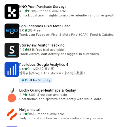
KNO Post Purchase Surveys
滿分 5 顆星
4.9
(108)
•
Free trial available
共有 108 則評價
Unlock customer insights to improve retention and drive growth
Ego Facebook Pixel Meta Feed
滿分 5 顆星
5.0
(9)
•
Free
共有 9 則評價
Track your Facebook Pixel & Meta Pixel (CAPI), Feed & Catalog
StoreView: Visitor Tracking
滿分 5 顆星
4.9
(81)
•
Free trial available
共有 81 則評價
Track visitors, cart activity and logged-in customers!
Pasilobus Google Analytics 4
滿分 5 顆星
5.0
(10)
•
提供免費方案
共有 10 則評價
輕鬆安裝Google Analytics 4，永不錯失數據。
Built for Shopify
Lucky Orange Heatmaps & Replay
滿分 5 顆星
4.7
(809)
•
Free plan available
共有 809 則評價
Spot friction and optimize confidently with visual data.
Hotjar Install
滿分 5 顆星
4.3
(85)
•
Free trial available
共有 85 則評價
Truly understand how your visitors interact on your site.