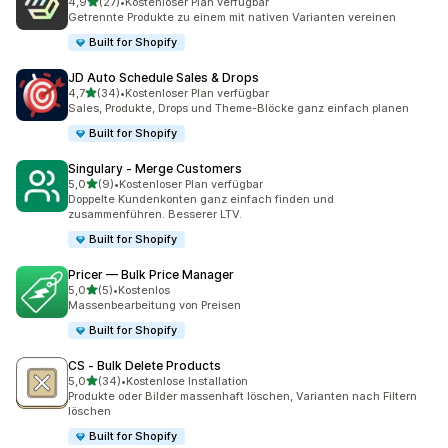
von 5 Sternen
4,9
(27)
•
Kostenloser Plan verfügbar
27 Rezensionen insgesamt
Getrennte Produkte zu einem mit nativen Varianten vereinen
Built for Shopify
JD Auto Schedule Sales & Drops
von 5 Sternen
4,7
(34)
•
Kostenloser Plan verfügbar
34 Rezensionen insgesamt
Sales, Produkte, Drops und Theme-Blöcke ganz einfach planen
Built for Shopify
Singulary ‑ Merge Customers
von 5 Sternen
5,0
(9)
•
Kostenloser Plan verfügbar
9 Rezensionen insgesamt
Doppelte Kundenkonten ganz einfach finden und
zusammenführen. Besserer LTV.
Built for Shopify
Pricer — Bulk Price Manager
von 5 Sternen
5,0
(5)
•
Kostenlos
5 Rezensionen insgesamt
Massenbearbeitung von Preisen
Built for Shopify
CS ‑ Bulk Delete Products
von 5 Sternen
5,0
(34)
•
Kostenlose Installation
34 Rezensionen insgesamt
Produkte oder Bilder massenhaft löschen, Varianten nach Filtern
löschen
Built for Shopify