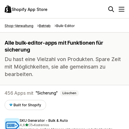
Shopify App Store
Shop-Verwaltung
Betrieb
Bulk-Editor
Alle bulk-editor-apps mit Funktionen für
sicherung
Du hast eine Vielzahl von Produkten. Spare Zeit
mit Möglichkeiten, sie alle gemeinsam zu
bearbeiten.
456 Apps mit
Sicherung
Löschen
Built for Shopify
SKU Generator ‑ Bulk & Auto
von 5 Sternen
4,6
(7)
•
Kostenlos
7 Rezensionen insgesamt