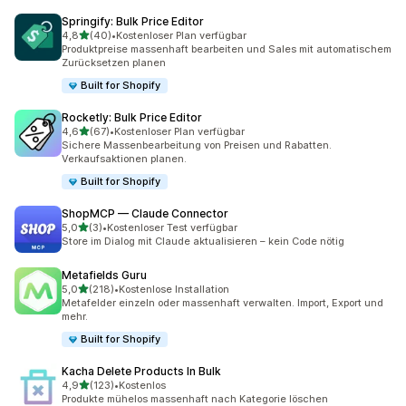
Springify: Bulk Price Editor
von 5 Sternen
4,8
(40)
•
Kostenloser Plan verfügbar
40 Rezensionen insgesamt
Produktpreise massenhaft bearbeiten und Sales mit automatischem
Zurücksetzen planen
Built for Shopify
Rocketly: Bulk Price Editor
von 5 Sternen
4,6
(67)
•
Kostenloser Plan verfügbar
67 Rezensionen insgesamt
Sichere Massenbearbeitung von Preisen und Rabatten.
Verkaufsaktionen planen.
Built for Shopify
ShopMCP — Claude Connector
von 5 Sternen
5,0
(3)
•
Kostenloser Test verfügbar
3 Rezensionen insgesamt
Store im Dialog mit Claude aktualisieren – kein Code nötig
Metafields Guru
von 5 Sternen
5,0
(218)
•
Kostenlose Installation
218 Rezensionen insgesamt
Metafelder einzeln oder massenhaft verwalten. Import, Export und
mehr.
Built for Shopify
Kacha Delete Products In Bulk
von 5 Sternen
4,9
(123)
•
Kostenlos
123 Rezensionen insgesamt
Produkte mühelos massenhaft nach Kategorie löschen