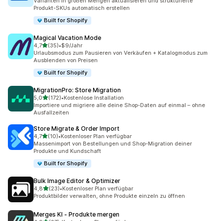
Varianten in großen Mengen aktualisieren und strukturierte
Produkt-SKUs automatisch erstellen
Built for Shopify
Magical Vacation Mode
von 5 Sternen
4,7
(35)
•
$9/Jahr
35 Rezensionen insgesamt
Urlaubsmodus zum Pausieren von Verkäufen + Katalogmodus zum
Ausblenden von Preisen
Built for Shopify
MigrationPro: Store Migration
von 5 Sternen
5,0
(172)
•
Kostenlose Installation
172 Rezensionen insgesamt
Importiere und migriere alle deine Shop-Daten auf einmal – ohne
Ausfallzeiten
Store Migrate & Order Import
von 5 Sternen
4,7
(10)
•
Kostenloser Plan verfügbar
10 Rezensionen insgesamt
Massenimport von Bestellungen und Shop-Migration deiner
Produkte und Kundschaft
Built for Shopify
Bulk Image Editor & Optimizer
von 5 Sternen
4,8
(23)
•
Kostenloser Plan verfügbar
23 Rezensionen insgesamt
Produktbilder verwalten, ohne Produkte einzeln zu öffnen
Merges KI ‑ Produkte mergen