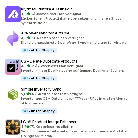
Plytix Multistore AI Bulk Edit
von 5 Sternen
4,6
(9)
•
Kostenloser Plan verfügbar
9 Rezensionen insgesamt
Lücken füllen, Produktinhalte übersetzen und in allen Shops
synchronisieren
AirPower sync for Airtable
von 5 Sternen
4,8
(66)
•
Kostenloser Plan verfügbar
66 Rezensionen insgesamt
Die leistungsstärkste Zwei-Wege-Synchronisierung für Airtable
Built for Shopify
CS ‑ Delete Duplicate Products
von 5 Sternen
4,9
(25)
•
Kostenloser Plan verfügbar
25 Rezensionen insgesamt
Inventar mit der Duplikatsuche aufräumen. Duplikate löschen.
Built for Shopify
Simple Inventory Sync
von 5 Sternen
5,0
(49)
•
Kostenloser Test verfügbar
49 Rezensionen insgesamt
Inventar aus CSV-Dateien, über FTP oder URLs in großen Mengen
aktualisieren
Built for Shopify
LC: AI Product Image Enhancer
von 5 Sternen
4,7
(7)
•
Kostenlose Installation
7 Rezensionen insgesamt
Verschwommene Lieferantenfotos für ansprechendere Produkt-
Listings optimieren