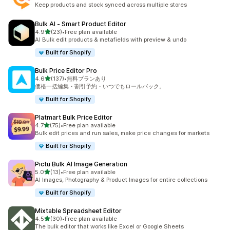
合計レビュー数：151件
Keep products and stock synced across multiple stores
Bulk AI ‑ Smart Product Editor
5つ星中
4.9
(23)
•
Free plan available
合計レビュー数：23件
AI Bulk edit products & metafields with preview & undo
Built for Shopify
Bulk Price Editor Pro
5つ星中
4.6
(137)
•
無料プランあり
合計レビュー数：137件
価格一括編集・割引予約・いつでもロールバック。
Built for Shopify
Platmart Bulk Price Editor
5つ星中
4.7
(75)
•
Free plan available
合計レビュー数：75件
Bulk edit prices and run sales, make price changes for markets
Built for Shopify
Pictu Bulk AI Image Generation
5つ星中
5.0
(13)
•
Free plan available
合計レビュー数：13件
AI Images, Photography & Product Images for entire collections
Built for Shopify
Mixtable Spreadsheet Editor
5つ星中
4.5
(30)
•
Free plan available
合計レビュー数：30件
The bulk editor that works like Excel or Google Sheets