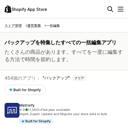
Shopify App Store
ストア管理
運営業務
一括編集
バックアップを特集したすべての一括編集アプリ
たくさんの商品があります。すべてを一度に編集す
る方法で時間を節約します。
454個のアプリ：
バックアップ
クリア
Built for Shopify
Matrixify
5つ星中
4.9
(1,360)
•
Free plan available
合計レビュー数：1360件
Import, Export, Update and Migrate your store data in bulk
Built for Shopify