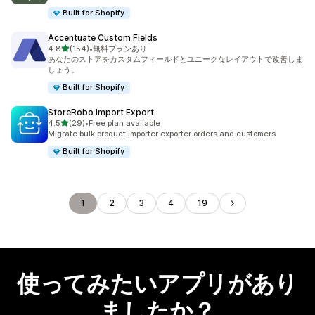
Built for Shopify
Accentuate Custom Fields
5つ星中
4.8
(154)
•
無料プランあり
合計レビュー数：154件
あなたのストアをカスタムフィールドとユニークなレイアウトで改善しま
しょう。
Built for Shopify
StoreRobo Import Export
5つ星中
4.5
(29)
•
Free plan available
合計レビュー数：29件
Migrate bulk product importer exporter orders and customers
Built for Shopify
1
2
3
4
19
使ってみたいアプリがあり
ましたか？