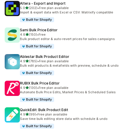
Altera ‑ Export and Import
5つ星中
5.0
(202)
•
Free plan available
合計レビュー数：202件
Import & export data with Excel or CSV. Matrixify compatible
Built for Shopify
Sami Bulk Price Editor
5つ星中
4.8
(150)
•
Free
合計レビュー数：150件
Bulk product editor & auto-revert prices for sales campaigns
Built for Shopify
Ablestar Bulk Product Editor
5つ星中
4.9
(785)
•
Free plan available
合計レビュー数：785件
Bulk edit products & metafields with preview, schedule & undo
Built for Shopify
RUBIX Bulk Price Editor
5つ星中
4.9
(130)
•
Free plan available
合計レビュー数：130件
Automate Bulk Price Edits, Market Prices & Scheduled Sales
Built for Shopify
QuickEdit: Bulk Product Edit
5つ星中
4.9
(99)
•
Free plan available
合計レビュー数：99件
Save time bulk editing store data with schedule & undo
Built for Shopify