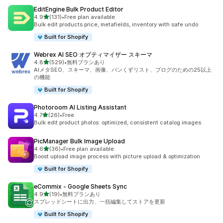
EditEngine Bulk Product Editor
5つ星中
4.9
(131)
•
Free plan available
合計レビュー数：131件
Bulk edit products price, metafields, inventory with safe undo
Built for Shopify
Webrex AI SEO オプティマイザー スキーマ
5つ星中
4.8
(529)
•
無料プランあり
合計レビュー数：529件
AIメタSEO、スキーマ、画像、パンくずリスト、ブログのための25以上
の機能
Built for Shopify
Photoroom AI Listing Assistant
5つ星中
4.7
(26)
•
Free
合計レビュー数：26件
Bulk edit product photos: optimized, consistent catalog images
PicManager Bulk Image Upload
5つ星中
4.6
(36)
•
Free plan available
合計レビュー数：36件
Boost upload image process with picture upload & optimization
Built for Shopify
eCommix ‑ Google Sheets Sync
5つ星中
4.9
(19)
•
無料プランあり
合計レビュー数：19件
スプレッドシートに出力、一括編集してストアを更新
Built for Shopify