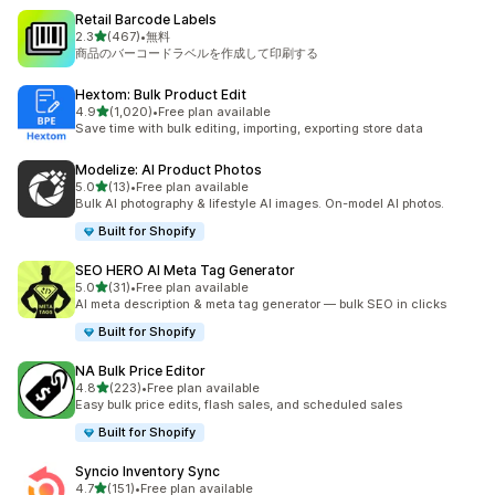
Retail Barcode Labels
5つ星中
2.3
(467)
•
無料
合計レビュー数：467件
商品のバーコードラベルを作成して印刷する
Hextom: Bulk Product Edit
5つ星中
4.9
(1,020)
•
Free plan available
合計レビュー数：1020件
Save time with bulk editing, importing, exporting store data
Modelize: AI Product Photos
5つ星中
5.0
(13)
•
Free plan available
合計レビュー数：13件
Bulk AI photography & lifestyle AI images. On-model AI photos.
Built for Shopify
SEO HERO AI Meta Tag Generator
5つ星中
5.0
(31)
•
Free plan available
合計レビュー数：31件
AI meta description & meta tag generator — bulk SEO in clicks
Built for Shopify
NA Bulk Price Editor
5つ星中
4.8
(223)
•
Free plan available
合計レビュー数：223件
Easy bulk price edits, flash sales, and scheduled sales
Built for Shopify
Syncio Inventory Sync
5つ星中
4.7
(151)
•
Free plan available