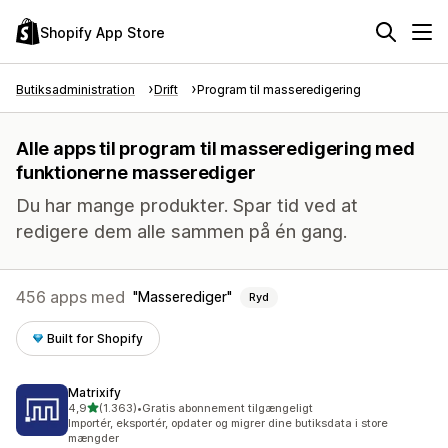
Shopify App Store
Butiksadministration
Drift
Program til masseredigering
Alle apps til program til masseredigering med
funktionerne masserediger
Du har mange produkter. Spar tid ved at
redigere dem alle sammen på én gang.
456 apps med
Masserediger
Ryd
Built for Shopify
Matrixify
ud af 5 stjerner
4,9
(1.363)
•
Gratis abonnement tilgængeligt
1363 anmeldelser i alt
Importér, eksportér, opdater og migrer dine butiksdata i store
mængder