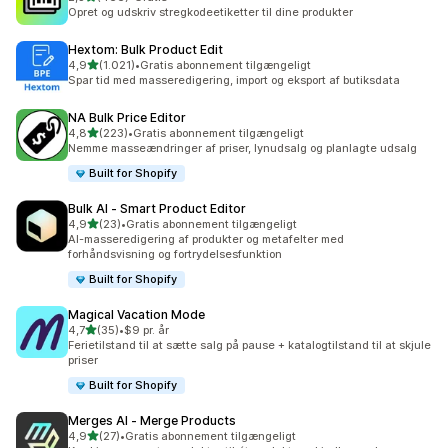
466 anmeldelser i alt
Opret og udskriv stregkodeetiketter til dine produkter
Hextom: Bulk Product Edit
ud af 5 stjerner
4,9
(1.021)
•
Gratis abonnement tilgængeligt
1021 anmeldelser i alt
Spar tid med masseredigering, import og eksport af butiksdata
NA Bulk Price Editor
ud af 5 stjerner
4,8
(223)
•
Gratis abonnement tilgængeligt
223 anmeldelser i alt
Nemme masseændringer af priser, lynudsalg og planlagte udsalg
Built for Shopify
Bulk AI ‑ Smart Product Editor
ud af 5 stjerner
4,9
(23)
•
Gratis abonnement tilgængeligt
23 anmeldelser i alt
AI-masseredigering af produkter og metafelter med
forhåndsvisning og fortrydelsesfunktion
Built for Shopify
Magical Vacation Mode
ud af 5 stjerner
4,7
(35)
•
$9 pr. år
35 anmeldelser i alt
Ferietilstand til at sætte salg på pause + katalogtilstand til at skjule
priser
Built for Shopify
Merges AI ‑ Merge Products
ud af 5 stjerner
4,9
(27)
•
Gratis abonnement tilgængeligt
27 anmeldelser i alt