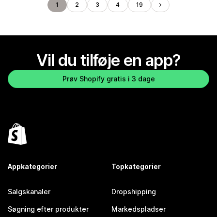
1
2
3
4
19
Vil du tilføje en app?
Prøv Shopify gratis i 3 dage
Appkategorier
Topkategorier
Salgskanaler
Dropshipping
Søgning efter produkter
Markedspladser