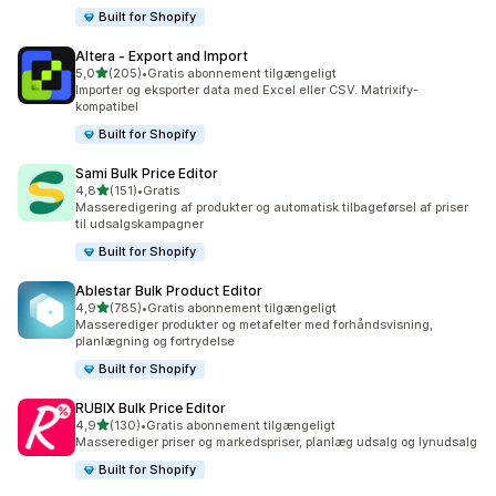
Built for Shopify
Altera ‑ Export and Import
ud af 5 stjerner
5,0
(205)
•
Gratis abonnement tilgængeligt
205 anmeldelser i alt
Importer og eksporter data med Excel eller CSV. Matrixify-
kompatibel
Built for Shopify
Sami Bulk Price Editor
ud af 5 stjerner
4,8
(151)
•
Gratis
151 anmeldelser i alt
Masseredigering af produkter og automatisk tilbageførsel af priser
til udsalgskampagner
Built for Shopify
Ablestar Bulk Product Editor
ud af 5 stjerner
4,9
(785)
•
Gratis abonnement tilgængeligt
785 anmeldelser i alt
Masserediger produkter og metafelter med forhåndsvisning,
planlægning og fortrydelse
Built for Shopify
RUBIX Bulk Price Editor
ud af 5 stjerner
4,9
(130)
•
Gratis abonnement tilgængeligt
130 anmeldelser i alt
Masserediger priser og markedspriser, planlæg udsalg og lynudsalg
Built for Shopify