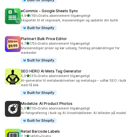
Built for Shopify
eCommix ‑ Google Sheets Sync
ud af 5 stjerner
4,9
(19)
•
Gratis abonnement tilgængeligt
19 anmeldelser i alt
Eksportér til et regneark, masserediger og opdater din butik
Built for Shopify
Platmart Bulk Price Editor
ud af 5 stjerner
4,7
(75)
•
Gratis abonnement tilgængeligt
75 anmeldelser i alt
Masserediger priser og kør udsalg, foretag prisændringer for
markeder
Built for Shopify
SEO HERO AI Meta Tag Generator
ud af 5 stjerner
5,0
(31)
•
Gratis abonnement tilgængeligt
31 anmeldelser i alt
AI-generator til metabeskrivelser og metatags – udfør SEO i bulk
med få klik
Built for Shopify
Modelize: AI Product Photos
ud af 5 stjerner
5,0
(13)
•
Gratis abonnement tilgængeligt
13 anmeldelser i alt
AI-fotografering i bulk og AI-livsstilsbilleder. AI-billeder på model.
Built for Shopify
Retail Barcode Labels
ud af 5 stjerner
2,3
(466)
•
Gratis