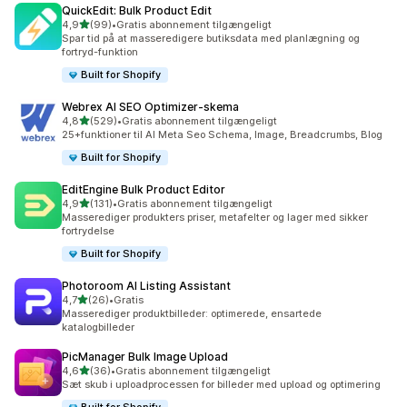
QuickEdit: Bulk Product Edit
ud af 5 stjerner
4,9
(99)
•
Gratis abonnement tilgængeligt
99 anmeldelser i alt
Spar tid på at masseredigere butiksdata med planlægning og
fortryd-funktion
Built for Shopify
Webrex AI SEO Optimizer‑skema
ud af 5 stjerner
4,8
(529)
•
Gratis abonnement tilgængeligt
529 anmeldelser i alt
25+funktioner til AI Meta Seo Schema, Image, Breadcrumbs, Blog
Built for Shopify
EditEngine Bulk Product Editor
ud af 5 stjerner
4,9
(131)
•
Gratis abonnement tilgængeligt
131 anmeldelser i alt
Masserediger produkters priser, metafelter og lager med sikker
fortrydelse
Built for Shopify
Photoroom AI Listing Assistant
ud af 5 stjerner
4,7
(26)
•
Gratis
26 anmeldelser i alt
Masserediger produktbilleder: optimerede, ensartede
katalogbilleder
PicManager Bulk Image Upload
ud af 5 stjerner
4,6
(36)
•
Gratis abonnement tilgængeligt
36 anmeldelser i alt
Sæt skub i uploadprocessen for billeder med upload og optimering