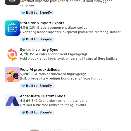
Kombiner separate produkter til ét produkt med indbyggede
varianter
Built for Shopify
StoreRobo Import Export
ud af 5 stjerner
4,5
(29)
•
Gratis abonnement tilgængeligt
29 anmeldelser i alt
Overfør og masseimporter/-eksporter produkter, ordrer og kunder
Built for Shopify
Syncio Inventory Sync
ud af 5 stjerner
4,7
(151)
•
Gratis abonnement tilgængeligt
151 anmeldelser i alt
Hold produkter og lager synkroniseret på tværs af flere butikker
Pictu AI produktbilleder
ud af 5 stjerner
5,0
(13)
•
Gratis abonnement tilgængeligt
13 anmeldelser i alt
Bulk billededitor – redigér hundreder af fotos hurtigt
Built for Shopify
Accentuate Custom Fields
ud af 5 stjerner
4,8
(154)
•
Gratis abonnement tilgængeligt
154 anmeldelser i alt
Optimer butik med unikke felter og layouts.
Built for Shopify