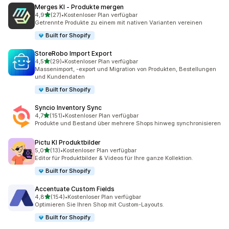
Merges KI ‑ Produkte mergen
von 5 Sternen
4,9
(27)
•
Kostenloser Plan verfügbar
27 Rezensionen insgesamt
Getrennte Produkte zu einem mit nativen Varianten vereinen
Built for Shopify
StoreRobo Import Export
von 5 Sternen
4,5
(29)
•
Kostenloser Plan verfügbar
29 Rezensionen insgesamt
Massenimport, -export und Migration von Produkten, Bestellungen
und Kundendaten
Built for Shopify
Syncio Inventory Sync
von 5 Sternen
4,7
(151)
•
Kostenloser Plan verfügbar
151 Rezensionen insgesamt
Produkte und Bestand über mehrere Shops hinweg synchronisieren
Pictu KI Produktbilder
von 5 Sternen
5,0
(13)
•
Kostenloser Plan verfügbar
13 Rezensionen insgesamt
Editor für Produktbilder & Videos für Ihre ganze Kollektion.
Built for Shopify
Accentuate Custom Fields
von 5 Sternen
4,8
(154)
•
Kostenloser Plan verfügbar
154 Rezensionen insgesamt
Optimieren Sie Ihren Shop mit Custom-Layouts.
Built for Shopify