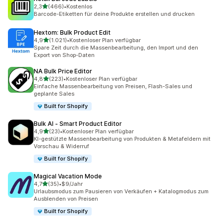
von 5 Sternen
2,3
(466)
•
Kostenlos
466 Rezensionen insgesamt
Barcode-Etiketten für deine Produkte erstellen und drucken
Hextom: Bulk Product Edit
von 5 Sternen
4,9
(1.021)
•
Kostenloser Plan verfügbar
1021 Rezensionen insgesamt
Spare Zeit durch die Massenbearbeitung, den Import und den
Export von Shop-Daten
NA Bulk Price Editor
von 5 Sternen
4,8
(223)
•
Kostenloser Plan verfügbar
223 Rezensionen insgesamt
Einfache Massenbearbeitung von Preisen, Flash-Sales und
geplante Sales
Built for Shopify
Bulk AI ‑ Smart Product Editor
von 5 Sternen
4,9
(23)
•
Kostenloser Plan verfügbar
23 Rezensionen insgesamt
KI-gestützte Massenbearbeitung von Produkten & Metafeldern mit
Vorschau & Widerruf
Built for Shopify
Magical Vacation Mode
von 5 Sternen
4,7
(35)
•
$9/Jahr
35 Rezensionen insgesamt
Urlaubsmodus zum Pausieren von Verkäufen + Katalogmodus zum
Ausblenden von Preisen
Built for Shopify