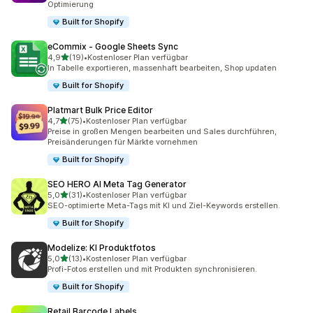
Optimierung
Built for Shopify
eCommix ‑ Google Sheets Sync
von 5 Sternen
4,9
(19)
•
Kostenloser Plan verfügbar
19 Rezensionen insgesamt
In Tabelle exportieren, massenhaft bearbeiten, Shop updaten
Built for Shopify
Platmart Bulk Price Editor
von 5 Sternen
4,7
(75)
•
Kostenloser Plan verfügbar
75 Rezensionen insgesamt
Preise in großen Mengen bearbeiten und Sales durchführen,
Preisänderungen für Märkte vornehmen
Built for Shopify
SEO HERO AI Meta Tag Generator
von 5 Sternen
5,0
(31)
•
Kostenloser Plan verfügbar
31 Rezensionen insgesamt
SEO-optimierte Meta-Tags mit KI und Ziel-Keywords erstellen.
Built for Shopify
Modelize: KI Produktfotos
von 5 Sternen
5,0
(13)
•
Kostenloser Plan verfügbar
13 Rezensionen insgesamt
Profi-Fotos erstellen und mit Produkten synchronisieren.
Built for Shopify
Retail Barcode Labels