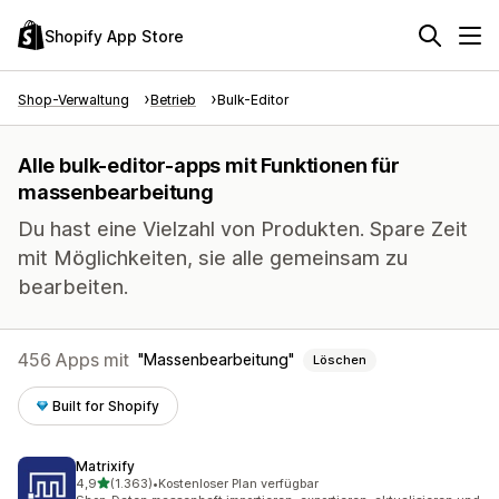
Shopify App Store
Shop-Verwaltung
Betrieb
Bulk-Editor
Alle bulk-editor-apps mit Funktionen für
massenbearbeitung
Du hast eine Vielzahl von Produkten. Spare Zeit
mit Möglichkeiten, sie alle gemeinsam zu
bearbeiten.
456 Apps mit
Massenbearbeitung
Löschen
Built for Shopify
Matrixify
von 5 Sternen
4,9
(1.363)
•
Kostenloser Plan verfügbar
1363 Rezensionen insgesamt