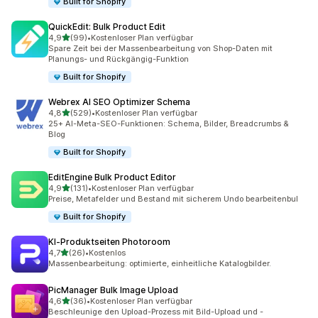
Built for Shopify
QuickEdit: Bulk Product Edit
von 5 Sternen
4,9
(99)
•
Kostenloser Plan verfügbar
99 Rezensionen insgesamt
Spare Zeit bei der Massenbearbeitung von Shop-Daten mit
Planungs- und Rückgängig-Funktion
Built for Shopify
Webrex AI SEO Optimizer Schema
von 5 Sternen
4,8
(529)
•
Kostenloser Plan verfügbar
529 Rezensionen insgesamt
25+ AI-Meta-SEO-Funktionen: Schema, Bilder, Breadcrumbs &
Blog
Built for Shopify
EditEngine Bulk Product Editor
von 5 Sternen
4,9
(131)
•
Kostenloser Plan verfügbar
131 Rezensionen insgesamt
Preise, Metafelder und Bestand mit sicherem Undo bearbeitenbul
Built for Shopify
KI‑Produktseiten Photoroom
von 5 Sternen
4,7
(26)
•
Kostenlos
26 Rezensionen insgesamt
Massenbearbeitung: optimierte, einheitliche Katalogbilder.
PicManager Bulk Image Upload
von 5 Sternen
4,6
(36)
•
Kostenloser Plan verfügbar
36 Rezensionen insgesamt
Beschleunige den Upload-Prozess mit Bild-Upload und -