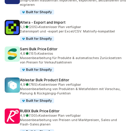
Shop-Daten massenhaft importieren, exportieren, aktualisieren und
migrieren
Built for Shopify
Altera ‑ Export and Import
von 5 Sternen
5,0
(205)
•
Kostenloser Plan verfügbar
205 Rezensionen insgesamt
Datenimport und -export per Excel/CSV. Matrixify-kompatibel
Built for Shopify
Sami Bulk Price Editor
von 5 Sternen
4,8
(151)
•
Kostenlos
151 Rezensionen insgesamt
Massenbearbeitung für Produkte & automatisches Zurücksetzen
von Preisen für Verkaufsaktionen
Built for Shopify
Ablestar Bulk Product Editor
von 5 Sternen
4,9
(785)
•
Kostenloser Plan verfügbar
785 Rezensionen insgesamt
Massenbearbeitung von Produkten & Metafeldern mit Vorschau,
Planung & Rückgängig-Funktion
Built for Shopify
RUBIX Bulk Price Editor
von 5 Sternen
4,9
(130)
•
Kostenloser Plan verfügbar
130 Rezensionen insgesamt
Massenbearbeitung von Preisen und Marktpreisen, Sales und
Flash-Sales planen