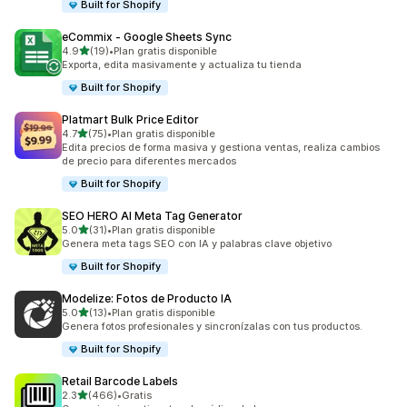
Built for Shopify
eCommix ‑ Google Sheets Sync
de 5 estrellas
4.9
(19)
•
Plan gratis disponible
19 reseñas en total
Exporta, edita masivamente y actualiza tu tienda
Built for Shopify
Platmart Bulk Price Editor
de 5 estrellas
4.7
(75)
•
Plan gratis disponible
75 reseñas en total
Edita precios de forma masiva y gestiona ventas, realiza cambios
de precio para diferentes mercados
Built for Shopify
SEO HERO AI Meta Tag Generator
de 5 estrellas
5.0
(31)
•
Plan gratis disponible
31 reseñas en total
Genera meta tags SEO con IA y palabras clave objetivo
Built for Shopify
Modelize: Fotos de Producto IA
de 5 estrellas
5.0
(13)
•
Plan gratis disponible
13 reseñas en total
Genera fotos profesionales y sincronízalas con tus productos.
Built for Shopify
Retail Barcode Labels
de 5 estrellas
2.3
(466)
•
Gratis
466 reseñas en total