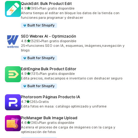
QuickEdit: Bulk Product Edit
de 5 estrellas
4.9
(99)
•
Plan gratis disponible
99 reseñas en total
Ahorra tiempo al editar en bloque los datos de la tienda con
funciones para programar y deshacer
Built for Shopify
SEO Webrex AI ‑ Optimización
de 5 estrellas
4.8
(529)
•
Plan gratis disponible
529 reseñas en total
25+funciones SEO con IA, esquemas, imágenes,navegación y
blogs
Built for Shopify
EditEngine Bulk Product Editor
de 5 estrellas
4.9
(131)
•
Plan gratis disponible
131 reseñas en total
Edita precios, metacampos e inventario con deshacer seguro
Built for Shopify
Photoroom Páginas Producto IA
de 5 estrellas
4.7
(26)
•
Gratis
26 reseñas en total
Edita fotos en masa: catálogo optimizado y uniforme
PicManager Bulk Image Upload
de 5 estrellas
4.6
(36)
•
Plan gratis disponible
36 reseñas en total
Acelera el proceso de carga de imágenes con la carga y
optimización de fotos