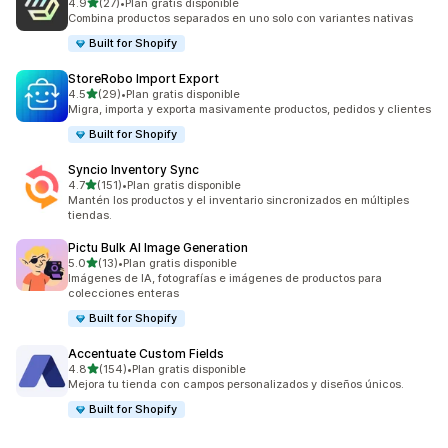
de 5 estrellas
4.9
(27)
•
Plan gratis disponible
27 reseñas en total
Combina productos separados en uno solo con variantes nativas
Built for Shopify
StoreRobo Import Export
de 5 estrellas
4.5
(29)
•
Plan gratis disponible
29 reseñas en total
Migra, importa y exporta masivamente productos, pedidos y clientes
Built for Shopify
Syncio Inventory Sync
de 5 estrellas
4.7
(151)
•
Plan gratis disponible
151 reseñas en total
Mantén los productos y el inventario sincronizados en múltiples
tiendas.
Pictu Bulk AI Image Generation
de 5 estrellas
5.0
(13)
•
Plan gratis disponible
13 reseñas en total
Imágenes de IA, fotografías e imágenes de productos para
colecciones enteras
Built for Shopify
Accentuate Custom Fields
de 5 estrellas
4.8
(154)
•
Plan gratis disponible
154 reseñas en total
Mejora tu tienda con campos personalizados y diseños únicos.
Built for Shopify