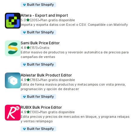
Built for Shopify
Altera ‑ Export and Import
de 5 estrellas
5.0
(205)
•
Plan gratis disponible
205 reseñas en total
Importa y exporta datos con Excel o CSV. Compatible con Matrixify
Built for Shopify
Sami Bulk Price Editor
de 5 estrellas
4.8
(151)
•
Gratis
151 reseñas en total
Editor masivo de productos y reversión automática de precios para
campañas de ventas
Built for Shopify
Ablestar Bulk Product Editor
de 5 estrellas
4.9
(785)
•
Plan gratis disponible
785 reseñas en total
Edita de forma masiva productos y metacampos con vista previa,
programación y opción de deshacer
Built for Shopify
RUBIX Bulk Price Editor
de 5 estrellas
4.9
(130)
•
Plan gratis disponible
130 reseñas en total
Edita precios y precios de mercados en bloque, y programa rebajas
y ventas relámpago
Built for Shopify