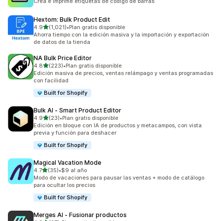
Crea e imprime etiquetas de código de barras
Hextom: Bulk Product Edit
de 5 estrellas
4.9
(1,021)
•
Plan gratis disponible
1021 reseñas en total
Ahorra tiempo con la edición masiva y la importación y exportación
de datos de la tienda
NA Bulk Price Editor
de 5 estrellas
4.8
(223)
•
Plan gratis disponible
223 reseñas en total
Edición masiva de precios, ventas relámpago y ventas programadas
con facilidad
Built for Shopify
Bulk AI ‑ Smart Product Editor
de 5 estrellas
4.9
(23)
•
Plan gratis disponible
23 reseñas en total
Edición en bloque con IA de productos y metacampos, con vista
previa y función para deshacer
Built for Shopify
Magical Vacation Mode
de 5 estrellas
4.7
(35)
•
$9 al año
35 reseñas en total
Modo de vacaciones para pausar las ventas + modo de catálogo
para ocultar los precios
Built for Shopify
Merges AI ‑ Fusionar productos