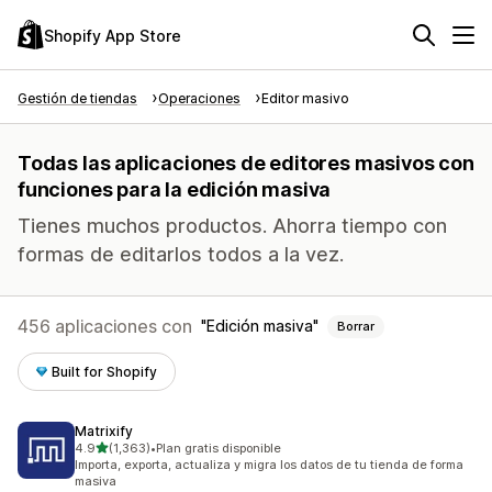
Shopify App Store
Gestión de tiendas
Operaciones
Editor masivo
Todas las aplicaciones de editores masivos con
funciones para la edición masiva
Tienes muchos productos. Ahorra tiempo con
formas de editarlos todos a la vez.
456 aplicaciones con
Edición masiva
Borrar
Built for Shopify
Matrixify
de 5 estrellas
4.9
(1,363)
•
Plan gratis disponible
1363 reseñas en total
Importa, exporta, actualiza y migra los datos de tu tienda de forma
masiva