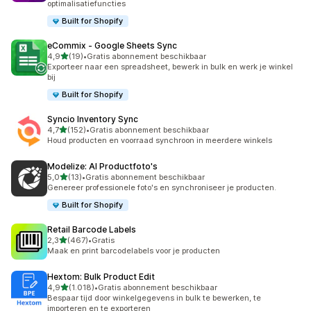
optimalisatiefuncties
Built for Shopify
eCommix ‑ Google Sheets Sync
van 5 sterren
4,9
(19)
•
Gratis abonnement beschikbaar
19 recensies in totaal
Exporteer naar een spreadsheet, bewerk in bulk en werk je winkel
bij
Built for Shopify
Syncio Inventory Sync
van 5 sterren
4,7
(152)
•
Gratis abonnement beschikbaar
152 recensies in totaal
Houd producten en voorraad synchroon in meerdere winkels
Modelize: AI Productfoto's
van 5 sterren
5,0
(13)
•
Gratis abonnement beschikbaar
13 recensies in totaal
Genereer professionele foto's en synchroniseer je producten.
Built for Shopify
Retail Barcode Labels
van 5 sterren
2,3
(467)
•
Gratis
467 recensies in totaal
Maak en print barcodelabels voor je producten
Hextom: Bulk Product Edit
van 5 sterren
4,9
(1.018)
•
Gratis abonnement beschikbaar
1018 recensies in totaal
Bespaar tijd door winkelgegevens in bulk te bewerken, te
importeren en te exporteren