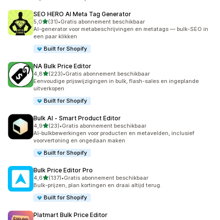
SEO HERO AI Meta Tag Generator
van 5 sterren
5,0
(31)
•
Gratis abonnement beschikbaar
31 recensies in totaal
AI-generator voor metabeschrijvingen en metatags — bulk-SEO in
een paar klikken
Built for Shopify
NA Bulk Price Editor
van 5 sterren
4,8
(223)
•
Gratis abonnement beschikbaar
223 recensies in totaal
Eenvoudige prijswijzigingen in bulk, flash-sales en ingeplande
uitverkopen
Built for Shopify
Bulk AI ‑ Smart Product Editor
van 5 sterren
4,9
(23)
•
Gratis abonnement beschikbaar
23 recensies in totaal
AI-bulkbewerkingen voor producten en metavelden, inclusief
voorvertoning en ongedaan maken
Built for Shopify
Bulk Price Editor Pro
van 5 sterren
4,6
(137)
•
Gratis abonnement beschikbaar
137 recensies in totaal
Bulk-prijzen, plan kortingen en draai altijd terug.
Built for Shopify
Platmart Bulk Price Editor