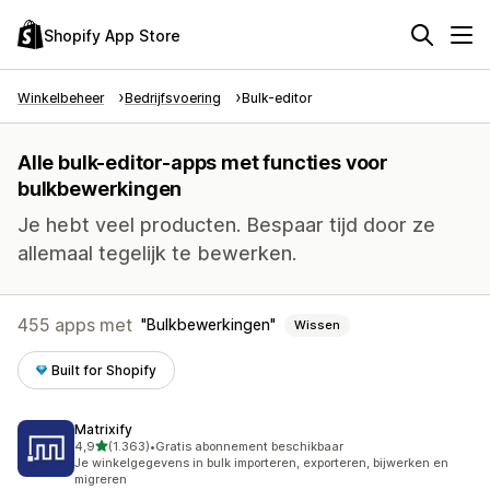
Shopify App Store
Winkelbeheer
Bedrijfsvoering
Bulk-editor
Alle bulk-editor-apps met functies voor
bulkbewerkingen
Je hebt veel producten. Bespaar tijd door ze
allemaal tegelijk te bewerken.
455 apps met
Bulkbewerkingen
Wissen
Built for Shopify
Matrixify
van 5 sterren
4,9
(1.363)
•
Gratis abonnement beschikbaar
1363 recensies in totaal
Je winkelgegevens in bulk importeren, exporteren, bijwerken en
migreren