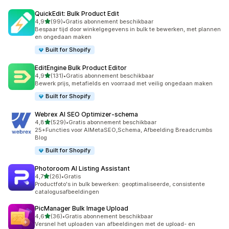
QuickEdit: Bulk Product Edit
van 5 sterren
4,9
(99)
•
Gratis abonnement beschikbaar
99 recensies in totaal
Bespaar tijd door winkelgegevens in bulk te bewerken, met plannen
en ongedaan maken
Built for Shopify
EditEngine Bulk Product Editor
van 5 sterren
4,9
(131)
•
Gratis abonnement beschikbaar
131 recensies in totaal
Bewerk prijs, metafields en voorraad met veilig ongedaan maken
Built for Shopify
Webrex AI SEO Optimizer‑schema
van 5 sterren
4,8
(529)
•
Gratis abonnement beschikbaar
529 recensies in totaal
25+Functies voor AIMetaSEO,Schema, Afbeelding Breadcrumbs
BIog
Built for Shopify
Photoroom AI Listing Assistant
van 5 sterren
4,7
(26)
•
Gratis
26 recensies in totaal
Productfoto's in bulk bewerken: geoptimaliseerde, consistente
catalogusafbeeldingen
PicManager Bulk Image Upload
van 5 sterren
4,6
(36)
•
Gratis abonnement beschikbaar
36 recensies in totaal
Versnel het uploaden van afbeeldingen met de upload- en