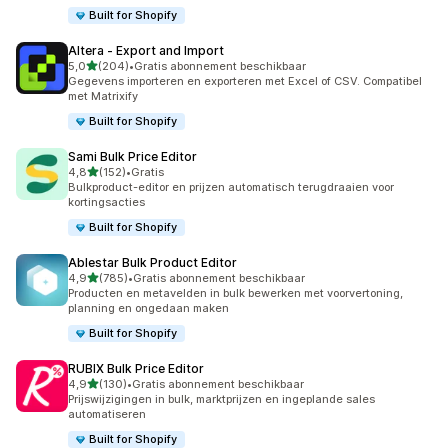
Built for Shopify
Altera ‑ Export and Import
van 5 sterren
5,0
(204)
•
Gratis abonnement beschikbaar
204 recensies in totaal
Gegevens importeren en exporteren met Excel of CSV. Compatibel
met Matrixify
Built for Shopify
Sami Bulk Price Editor
van 5 sterren
4,8
(152)
•
Gratis
152 recensies in totaal
Bulkproduct-editor en prijzen automatisch terugdraaien voor
kortingsacties
Built for Shopify
Ablestar Bulk Product Editor
van 5 sterren
4,9
(785)
•
Gratis abonnement beschikbaar
785 recensies in totaal
Producten en metavelden in bulk bewerken met voorvertoning,
planning en ongedaan maken
Built for Shopify
RUBIX Bulk Price Editor
van 5 sterren
4,9
(130)
•
Gratis abonnement beschikbaar
130 recensies in totaal
Prijswijzigingen in bulk, marktprijzen en ingeplande sales
automatiseren
Built for Shopify