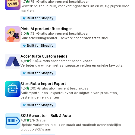
van 5 sterren
4,7
(75)
•
Gratis abonnement beschikbaar
75 recensies in totaal
Bewerk prijzen in bulk, voer kortingsacties uit en wijzig prijzen voor
markten
Built for Shopify
Pictu AI productafbeeldingen
van 5 sterren
5,0
(13)
•
Gratis abonnement beschikbaar
13 recensies in totaal
Bulk afbeeldingseditor – bewerk honderden foto’s snel
Built for Shopify
Accentuate Custom Fields
van 5 sterren
4,8
(154)
•
Gratis abonnement beschikbaar
154 recensies in totaal
Verbeter uw winkel met aangepaste velden en unieke lay-outs.
Built for Shopify
StoreRobo Import Export
van 5 sterren
4,5
(30)
•
Gratis abonnement beschikbaar
30 recensies in totaal
Bulkimporteur en -exporteur voor de migratie van producten,
bestellingen en klanten
Built for Shopify
SKU Generator ‑ Bulk & Auto
van 5 sterren
4,6
(7)
•
Gratis
7 recensies in totaal
Update varianten in bulk en maak automatisch overzichtelijke
product-SKU's aan