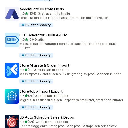
Accentuate Custom Fields
av 5 stjärnor
4,8
(154)
•
Gratisplan tillgänglig
154 recensioner totalt
Förbättra din butik med anpassade fält och unika layouter.
Built for Shopify
SKU Generator ‑ Bulk & Auto
av 5 stjärnor
4,6
(6)
•
Gratis
6 recensioner totalt
Massuppdatera varianter och autoskapa strukturerade produkt-
SKU:er
Built for Shopify
Store Migrate & Order Import
av 5 stjärnor
4,7
(10)
•
Gratisplan tillgänglig
10 recensioner totalt
Massimport av ordrar och butiksmigrering av produkter och kunder
Built for Shopify
StoreRobo Import Export
av 5 stjärnor
4,5
(29)
•
Gratisplan tillgänglig
29 recensioner totalt
Migrera, massimportera och -exportera produkter, ordrar och kunder
Built for Shopify
JD Auto Schedule Sales & Drops
av 5 stjärnor
4,7
(34)
•
Gratisplan tillgänglig
34 recensioner totalt
Schemalägg enkelt reor, produkter, produktsläpp och temablock