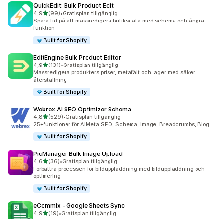
QuickEdit: Bulk Product Edit
av 5 stjärnor
4,9
(99)
•
Gratisplan tillgänglig
99 recensioner totalt
Spara tid på att massredigera butiksdata med schema och ångra-
funktion
Built for Shopify
EditEngine Bulk Product Editor
av 5 stjärnor
4,9
(131)
•
Gratisplan tillgänglig
131 recensioner totalt
Massredigera produkters priser, metafält och lager med säker
återställning
Built for Shopify
Webrex AI SEO Optimizer Schema
av 5 stjärnor
4,8
(529)
•
Gratisplan tillgänglig
529 recensioner totalt
25+funktioner för AIMeta SEO, Schema, Image, Breadcrumbs, Blog
Built for Shopify
PicManager Bulk Image Upload
av 5 stjärnor
4,6
(36)
•
Gratisplan tillgänglig
36 recensioner totalt
Förbättra processen för bilduppladdning med bilduppladdning och
optimering
Built for Shopify
eCommix ‑ Google Sheets Sync
av 5 stjärnor
4,9
(19)
•
Gratisplan tillgänglig
19 recensioner totalt