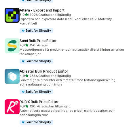
Built for Shopify
Altera ‑ Export and Import
av 5 stjärnor
5,0
(202)
•
Gratisplan tillgänglig
202 recensioner totalt
Importera och exportera data med Excel eller CSV. Matrixify-
kompatibelt
Built for Shopify
Sami Bulk Price Editor
av 5 stjärnor
4,8
(150)
•
Gratis
150 recensioner totalt
Massredigerare för produkter och automatisk återställning av priser
för kampanjer
Built for Shopify
Ablestar Bulk Product Editor
av 5 stjärnor
4,9
(785)
•
Gratisplan tillgänglig
785 recensioner totalt
Bulkredigera produkter och metafält med förhandsgranskning,
schemaläggning och ångra
Built for Shopify
RUBIX Bulk Price Editor
av 5 stjärnor
4,9
(130)
•
Gratisplan tillgänglig
130 recensioner totalt
Automatisera massredigeringar av priser, marknadspriser och
schemalagda reor
Built for Shopify