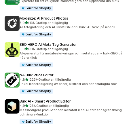
Exportera till ett kalkylark, massredigera och uppdatera din butik
Built for Shopify
Modelize: AI Product Photos
av 5 stjärnor
5,0
(13)
•
Gratisplan tillgänglig
13 recensioner totalt
AI-fotografering och AI-livsstilsbilder i bulk. AI-foton på modell.
Built for Shopify
SEO HERO AI Meta Tag Generator
av 5 stjärnor
5,0
(31)
•
Gratisplan tillgänglig
31 recensioner totalt
AI-generator för metabeskrivningar och metataggar – bulk-SEO på
några klick
Built for Shopify
NA Bulk Price Editor
av 5 stjärnor
4,8
(223)
•
Gratisplan tillgänglig
223 recensioner totalt
Enkel massredigering av priser, blixtreor och schemalagda reor
Built for Shopify
Bulk AI ‑ Smart Product Editor
av 5 stjärnor
4,9
(23)
•
Gratisplan tillgänglig
23 recensioner totalt
Massredigera produkter och metafält med AI, förhandsgranskning
och ångra-funktion
Built for Shopify