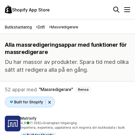
Shopify App Store
Butikshantering
Drift
Massredigerare
Alla massredigeringsappar med funktioner för
massredigerare
Du har massor av produkter. Spara tid med olika
sätt att redigera alla på en gång.
52 appar med
Massredigerare
Rensa
Built for Shopify
Matrixify
av 5 stjärnor
4,9
(1 358)
•
Gratisplan tillgänglig
1358 recensioner totalt
Importera, exportera, uppdatera och migrera din butiksdata i bulk