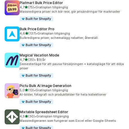
Platmart Bulk Price Editor
av 5 stjärnor
4,7
(75)
•
Gratisplan tillgänglig
75 recensioner totalt
Massredigera priser och kör reor, gör prisändringar för marknader
Built for Shopify
Bulk Price Editor Pro
av 5 stjärnor
4,6
(137)
•
Gratisplan tillgänglig
137 recensioner totalt
Bulkredigera priser, schemalägg rabatter, återställ.
Built for Shopify
Magical Vacation Mode
av 5 stjärnor
4,7
(35)
•
$9/år
35 recensioner totalt
Semesterläge för att pausa försäljningen + katalogläge för att dölja
priser
Built for Shopify
Pictu Bulk AI Image Generation
av 5 stjärnor
5,0
(13)
•
Gratisplan tillgänglig
13 recensioner totalt
AI-bilder, fotografi och produktbilder för hela kollektioner
Built for Shopify
Mixtable Spreadsheet Editor
av 5 stjärnor
4,5
(30)
•
Gratisplan tillgänglig
30 recensioner totalt
Massredigeraren som fungerar som Excel eller Google Sheets
Built for Shopify