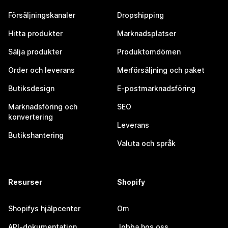
Försäljningskanaler
Dropshipping
Hitta produkter
Marknadsplatser
Sälja produkter
Produktomdömen
Order och leverans
Merförsäljning och paket
Butiksdesign
E-postmarknadsföring
Marknadsföring och
SEO
konvertering
Leverans
Butikshantering
Valuta och språk
Resurser
Shopify
Shopifys hjälpcenter
Om
API-dokumentation
Jobba hos oss