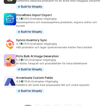
Kombinera separata produkter till en enda med inbyggda varianter
Built for Shopify
StoreRobo Import Export
av 5 stjärnor
4,5
(29)
•
Gratisplan tillgänglig
29 recensioner totalt
Massimportera och massexportera produkter, migrera ordrar och
kunder
Built for Shopify
Syncio Inventory Sync
av 5 stjärnor
4,7
(151)
•
Gratisplan tillgänglig
151 recensioner totalt
Håll produkter och lager synkroniserade mellan flera butiker
Pictu Bulk AI Image Generation
av 5 stjärnor
5,0
(13)
•
Gratisplan tillgänglig
13 recensioner totalt
AI-bilder, fotografi och produktbilder för hela kollektioner
Built for Shopify
Accentuate Custom Fields
av 5 stjärnor
4,8
(154)
•
Gratisplan tillgänglig
154 recensioner totalt
Förbättra din butik med anpassade fält och unika layouter.
Built for Shopify