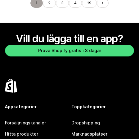
1
2
3
4
19
Vill du lägga till en app?
Prova Shopify gratis i 3 dagar
Appkategorier
Toppkategorier
Försäljningskanaler
Dropshipping
Hitta produkter
Marknadsplatser