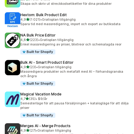
466 recensioner totalt
Skapa och skriv ut streckkodsetiketter för dina produkter
Hextom: Bulk Product Edit
av 5 stjärnor
4,9
(1 021)
•
Gratisplan tillgänglig
1021 recensioner totalt
Spara tid med massredigering, import och export av butiksdata
NA Bulk Price Editor
av 5 stjärnor
4,8
(223)
•
Gratisplan tillgänglig
223 recensioner totalt
Enkel massredigering av priser, blixtreor och schemalagda reor
Built for Shopify
Bulk AI ‑ Smart Product Editor
av 5 stjärnor
4,9
(23)
•
Gratisplan tillgänglig
23 recensioner totalt
Massredigera produkter och metafält med AI – förhandsgranska
och ångra
Built for Shopify
Magical Vacation Mode
av 5 stjärnor
4,7
(35)
•
$9/år
35 recensioner totalt
Semesterläge för att pausa försäljningen + katalogläge för att dölja
priser
Built for Shopify
Merges AI ‑ Merge Products
av 5 stjärnor
4,9
(27)
•
Gratisplan tillgänglig
27 recensioner totalt