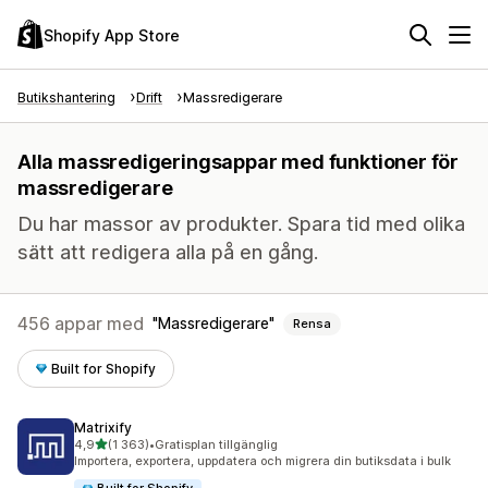
Shopify App Store
Butikshantering
Drift
Massredigerare
Alla massredigeringsappar med funktioner för
massredigerare
Du har massor av produkter. Spara tid med olika
sätt att redigera alla på en gång.
456 appar med
Massredigerare
Rensa
Built for Shopify
Matrixify
av 5 stjärnor
4,9
(1 363)
•
Gratisplan tillgänglig
1363 recensioner totalt
Importera, exportera, uppdatera och migrera din butiksdata i bulk