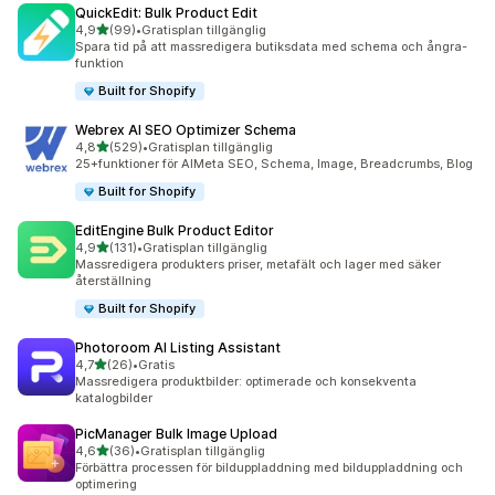
QuickEdit: Bulk Product Edit
av 5 stjärnor
4,9
(99)
•
Gratisplan tillgänglig
99 recensioner totalt
Spara tid på att massredigera butiksdata med schema och ångra-
funktion
Built for Shopify
Webrex AI SEO Optimizer Schema
av 5 stjärnor
4,8
(529)
•
Gratisplan tillgänglig
529 recensioner totalt
25+funktioner för AIMeta SEO, Schema, Image, Breadcrumbs, Blog
Built for Shopify
EditEngine Bulk Product Editor
av 5 stjärnor
4,9
(131)
•
Gratisplan tillgänglig
131 recensioner totalt
Massredigera produkters priser, metafält och lager med säker
återställning
Built for Shopify
Photoroom AI Listing Assistant
av 5 stjärnor
4,7
(26)
•
Gratis
26 recensioner totalt
Massredigera produktbilder: optimerade och konsekventa
katalogbilder
PicManager Bulk Image Upload
av 5 stjärnor
4,6
(36)
•
Gratisplan tillgänglig
36 recensioner totalt
Förbättra processen för bilduppladdning med bilduppladdning och
optimering