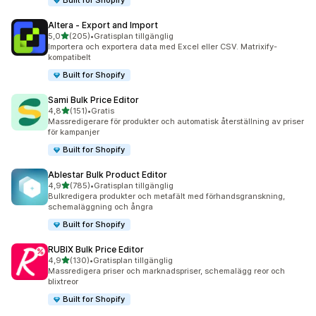
Built for Shopify
Altera ‑ Export and Import
av 5 stjärnor
5,0
(205)
•
Gratisplan tillgänglig
205 recensioner totalt
Importera och exportera data med Excel eller CSV. Matrixify-
kompatibelt
Built for Shopify
Sami Bulk Price Editor
av 5 stjärnor
4,8
(151)
•
Gratis
151 recensioner totalt
Massredigerare för produkter och automatisk återställning av priser
för kampanjer
Built for Shopify
Ablestar Bulk Product Editor
av 5 stjärnor
4,9
(785)
•
Gratisplan tillgänglig
785 recensioner totalt
Bulkredigera produkter och metafält med förhandsgranskning,
schemaläggning och ångra
Built for Shopify
RUBIX Bulk Price Editor
av 5 stjärnor
4,9
(130)
•
Gratisplan tillgänglig
130 recensioner totalt
Massredigera priser och marknadspriser, schemalägg reor och
blixtreor
Built for Shopify