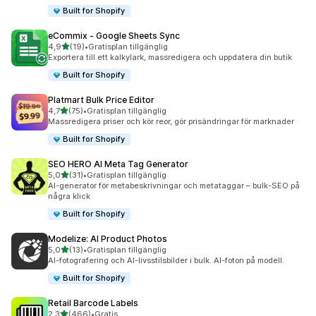
Built for Shopify
eCommix ‑ Google Sheets Sync
av 5 stjärnor
4,9
(19)
•
Gratisplan tillgänglig
19 recensioner totalt
Exportera till ett kalkylark, massredigera och uppdatera din butik
Built for Shopify
Platmart Bulk Price Editor
av 5 stjärnor
4,7
(75)
•
Gratisplan tillgänglig
75 recensioner totalt
Massredigera priser och kör reor, gör prisändringar för marknader
Built for Shopify
SEO HERO AI Meta Tag Generator
av 5 stjärnor
5,0
(31)
•
Gratisplan tillgänglig
31 recensioner totalt
AI-generator för metabeskrivningar och metataggar – bulk-SEO på
några klick
Built for Shopify
Modelize: AI Product Photos
av 5 stjärnor
5,0
(13)
•
Gratisplan tillgänglig
13 recensioner totalt
AI-fotografering och AI-livsstilsbilder i bulk. AI-foton på modell.
Built for Shopify
Retail Barcode Labels
av 5 stjärnor
2,3
(466)
•
Gratis